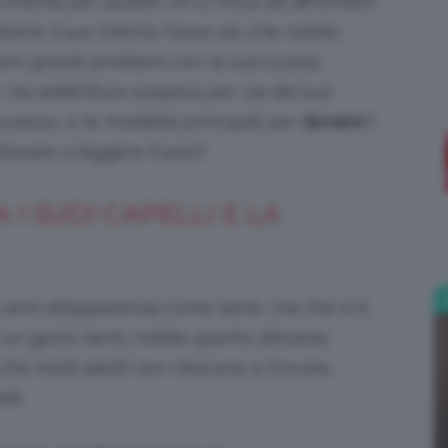
chioma per aiutare chi si trova ad affrontare
ebbene il suo intento fosse più che nobile,
;)
ere grandi problemi con la sua scuola,
 ma addirittura sospesa per via del suo
ccesso, e le modalità principali per
donare i
tinuare a leggere il post!
I SUOI CAPELLI E LA
 anni all’apparenza come tante, ma che si è
un gesto tanto nobile quanto altruista.
che molti adulti non riescono a trovare,
lli.