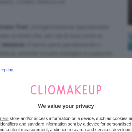
sarsi… Credits: metro.co.uk
incess Trust
, un’organizzazione specializzata
ate ai bimbi che, per via di cure come la
l’
alopecia
, li hanno persi parzialmente o
uttavia, anziché trovare sostegno e supporto
on la sua scuola, la
Mounts Bay Academy
.
cepting
Credits: metro.co.uk
LA SCUOLA HA
We value your privacy
PUNITO E SOSPESO
tners
store and/or access information on a device, such as cookies 
LA RAGAZZA
identifiers and standard information sent by a device for personalised
 and content measurement, audience research and services developm