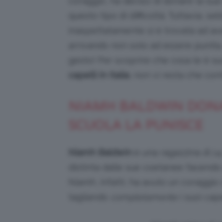
coraggio, ha deciso di donare la sua 
questo tipo di difficoltà. Tuttavia, s
inaspettatamente si è trovata ad av
arrivando non solo ad essere punita,
gesto! Per scoprire che cosa le è su
capelli in Italia
, non vi resta che con
NIAMH BALDWIN DONA 
SCUOLA LA PUNISCE
Niamh Baldwin
è una ragazzina di 14
distinta dalle sue coetanee facendo 
Niamh, infatti, ha avuto un coraggio 
tagliando
completamente
i suoi cape