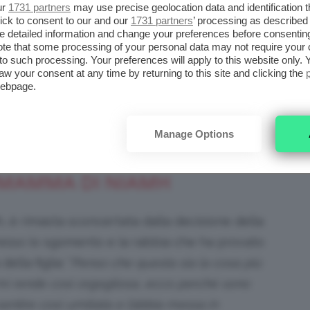
ur
1731 partners
may use precise geolocation data and identification 
INTIMANDOLE DI
e
ick to consent to our and our
1731 partners
’ processing as described 
detailed information and change your preferences before consenting
COPRIRSI LA TESTA
te that some processing of your personal data may not require your 
t to such processing. Your preferences will apply to this website only
aw your consent at any time by returning to this site and clicking the
webpage.
sero raggiunto la lunghezza minima stabilita.
Manage Options
nts Bay Academy
 MAMMA DI NIAMH
, è rimasta sconcertata dalla decisione della
presso lo sgomento e la rabbia che ha provato
ella figlia: “
Penso che questa sia la cosa più
 mi rende così orgogliosa, ecco perché sono
sentire così umiliata e l’abbia messa in