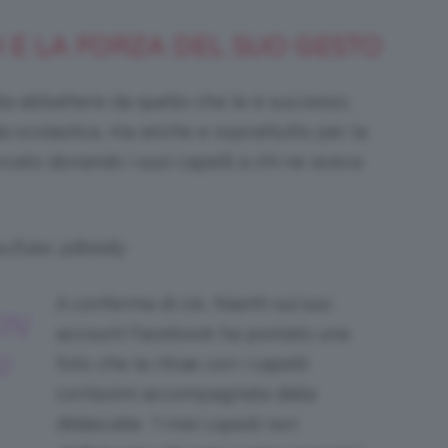
 E LA FORZA DEL SUO GESTO
iata abbattere da quello che le è successo,
a scolastica, ma anche e soprattutto per la
rovato donando i suoi capelli a chi ne aveva
ouTube @Boldly
A conferma di ciò, Niamh sul suo
ON
account Facebook ha postato una
I
foto che la ritrae con i capelli
cortissimi accompagnata dalla
didascalia:
“I miei capelli non