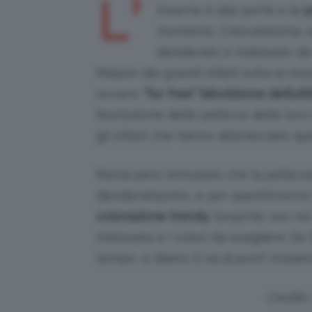
L’
inverno è alle porte e la
p
momento. Coloratissima, so
desiderato e indossato d
Maison dei grandi stilisti tutta la m
ovvero:
“fur free” l’abolizione dell’ut
l’esclusione delle pellicce delle loro
gli stilisti che hanno abbracciato que
Resta però immutato che la pellicci
desideratissimo, e per quest’inverno
colorazione trendy.
Scoprite con noi 
indossare e i colori da scegliere. S
tempo, e diamo il via al post! Iniziam
Credits