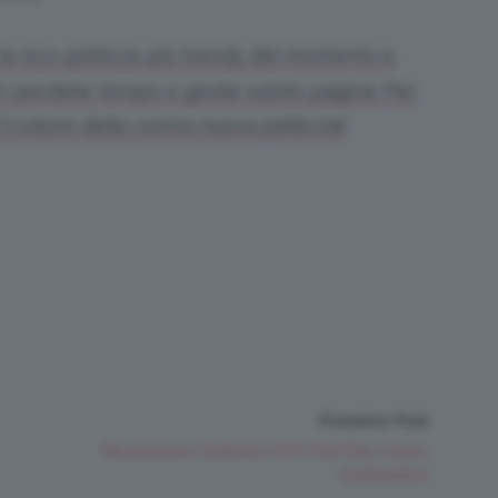
 le eco-pellicce più trendy del momento e
n perdete tempo e girate subito pagina. Per
il colore della vostra nuova pelliccia!
Prossimo Post
Recensione Ombretti NYX Foil Play Cream
Eyeshadow