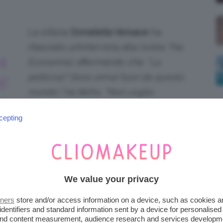
La stilista
Donatella Versace
ha
rilasciato un’intervista alla rivista
The
A
Economist
, affermando che:
“La
pelliccia? Sono ormai fuori da questo
E
mondo”,
ha detto.
“Non voglio
I
uccidere animali per fare moda. Non
cepting
A
mi sembra giusto”.
Recentemente,
durante la
London Fashion Week
la
British
Fashion
Council
in accordo con
n far sfilare nessun capo d’origine animale. Una
We value your privacy
ur free”.
tners
store and/or access information on a device, such as cookies 
esta tendenza, rinominandola “positive
identifiers and standard information sent by a device for personalised
 and content measurement, audience research and services developm