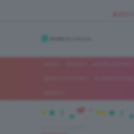
🥥 NEW IN
Accedi
alla community
SHOP
ISCRIVITI
LAVORA CON NOI
MODA E FASHION
ALIMENTAZIONE 
GOSSIP
Home
Moda e fashion