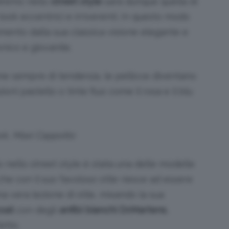
dremo nello
street style
sarà dunque quella di
 look eccentrici e irriverenti. In questo modo
mento dalla sua classica visione elegante e
onico e giovanile.
me sempre di tendenza, le pellicce diventano
oni pastello o tinte fluo come il rosa e il blu
k, Maxi Cappotto
o nello street style è stata una delle modelle
he con il suo favoloso stile riesce ad essere
na vera lezione di stile, mixando la sua
coat
con degli
anfibi bianchi
Dr.Martens
,
etto.