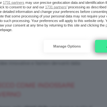
tenta al modo in cui vengono realizzati gli
ur
1731 partners
may use precise geolocation data and identification 
ick to consent to our and our
1731 partners
’ processing as described 
nto. Il marchio britannico
Burberry
ha deciso
detailed information and change your preferences before consenting
ti realizzati con derivati animali ma anche di
te that some processing of your personal data may not require your 
t to such processing. Your preferences will apply to this website only
.
aw your consent at any time by returning to this site and clicking the
webpage.
co-pelliccia non sono pazzeschi?
Manage Options
er il programma televisivo “Ma come ti vesti”
na. La conduttrice ha iniziato infatti a
ee innovative e fashion derivanti dalla
 ECCO COME INDOSSARE
NVERNO