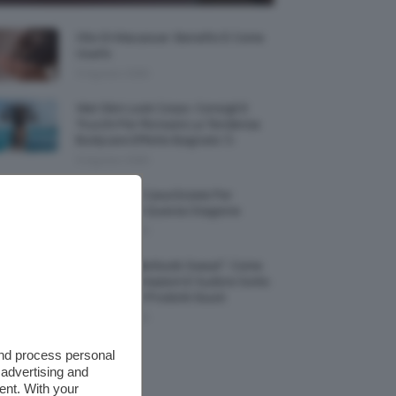
Olio Di Macassar: Benefici E Come
Usarlo
9 Agosto 2026
Wet Skin Look Corpo: Consigli E
Trucchi Per Ricreare La Tendenza
Bodycare Effetto Bagnato 💦
9 Agosto 2026
5 Accessori Casa Estate Per
Decorarla In Questa Stagione
8 Agosto 2026
Allerta “Underboob Sweat”: Come
Prevenire Irritazioni E Sudore Sotto
Il Seno Con I Prodotti Giusti
8 Agosto 2026
and process personal
 advertising and
ent. With your