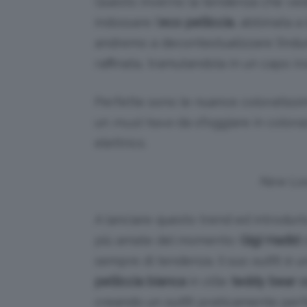
Questo inverno la tendenza che ve
indossare l’
eco pelliccia
, abbinata a
andremo a decontestualizzare l’indu
raffinata, tramutandola in un capo ir
Perfette sono le nuance coloratissi
un
must have
da sfoggiare in colorazi
elettrico.
New Loo
A lanciare questo trend ed introdurl
più amate del momento:
Gigi
Hadid
c
sempre di tendenza. Il suo outfit è u
pelliccia bianca
in stile
teddy bear 
creando un outfit praticamente perf