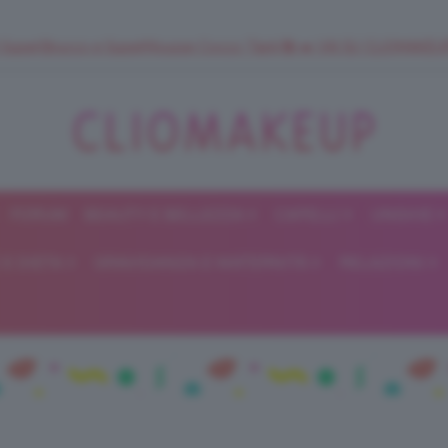
 SuperStrucco e SuperMousse Cocco Tiarè 🌺 ➡️ VAI SU CLIOMAK
FORUM
BEAUTY E BELLEZZA
CAPELLI
UNGHIE
ClioMakeUp
E DIETA
GRAVIDANZA E MATERNITÀ
RELAZIONI
Blog