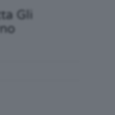
ta Gli
rno