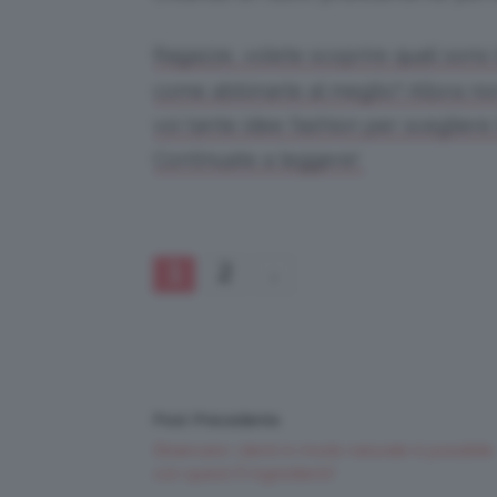
Ragazze, volete scoprire quali sono
come abbinarle al meglio? Allora no
voi tante idee fashion per scegliere 
Continuate a leggere!
1
2
Post Precedente
Sbiancare i denti in modo naturale è possibile
con questi 5 ingredienti!