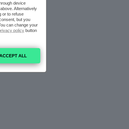
through device
above. Alternatively
 or to refuse
consent, but you
. You can change your
privacy policy
button
ACCEPT ALL