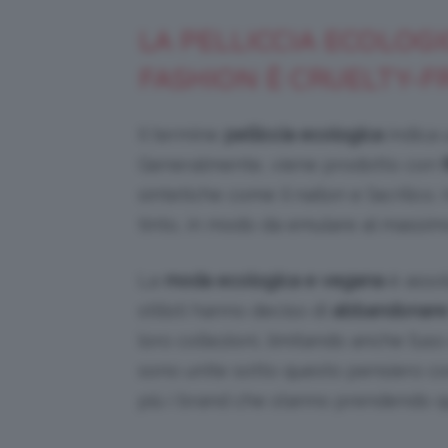
LA PELLICCIA ECOLOG
FASHION È CRUELTY-F
Il termine
pelliccia ecologica
indica 
Generalmente, viene prodotto con
sintetiche come il nailon e l’acrilico
tinto, in modo da emulare al massimo l
La
moda ecologica e vegana
è assol
stilisti hanno deciso di
abbandonare l
loro collezioni, limitando anche l’us
sono unite sotto questo pensiero c
più i brand che stanno prendendo q