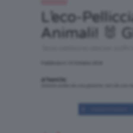
Moda e fashion
L’eco-Pellicc
Animali! 🐰 G
Tante caldissime idee per outfit in
Pubblicato il: 10 Ottobre 2018
di TeamClio
Articolo scritto da una persona, non da una 
Condividi su Facebook