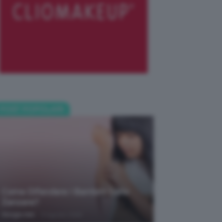
POST POPOLARI
Come Difendere I Bambini Dalle
Zanzare?
-
Giorgia Asti
9 Agosto 2026