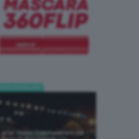
POST POPOLARI
Je So’ Pazzo: Cosa Aspettarsi Dal