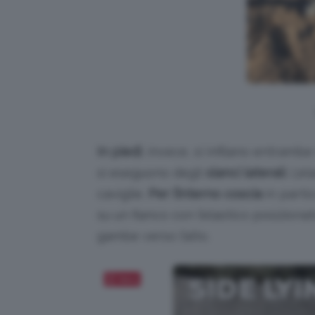
In piedi
, invece, si infilano entrambe
si eseguono degli
slanci laterali
. L’e
caviglie.
Per l’interno coscia
in parti
su un fianco con l’elastico posizionat
gambe verso l’alto.
Salva