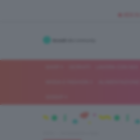
🥥 NEW IN
Accedi
alla community
SHOP
ISCRIVITI
LAVORA CON NOI
MODA E FASHION
ALIMENTAZIONE 
GOSSIP
Home
Alimentazione e dieta