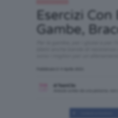
Alimentazione e dieta
Esercizi Con E
Gambe, Bracc
Per le gambe, per i glutei e per l'
(detti anche bande di resistenza 
sono i migliori per un allenamento
Pubblicato il: 4 Aprile 2021
di TeamClio
Articolo scritto da una persona, no
Condividi su Facebook