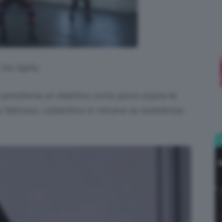
;)
Via Giphy
 posiziona un elastico corto poco sopra le
 faticoso. L’obiettivo è vincere la resistenza