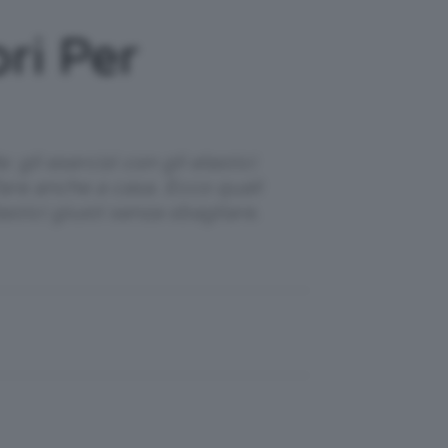
ori Per
 gli esercizi con gli elastici
are anche a casa. Ecco quali
stici giusti senza sbagliare.