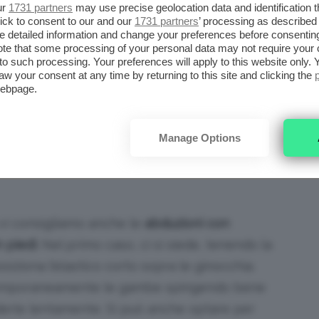
ur
1731 partners
may use precise geolocation data and identification 
ick to consent to our and our
1731 partners
’ processing as described 
detailed information and change your preferences before consenting
te that some processing of your personal data may not require your 
t to such processing. Your preferences will apply to this website only
aw your consent at any time by returning to this site and clicking the
webpage.
Manage Options
fit_eshop Via Instagram
 vi consigliamo anche le
abduzioni con
n piedi
. Nel primo caso, ci si siede, tenendo la
siziona l’elastico corto sopra le ginocchia.
ontemporaneamente le gambe spingendo bene
uderle lentamente. Si può anche optare per