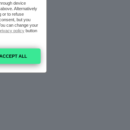
through device
above. Alternatively
 or to refuse
consent, but you
. You can change your
privacy policy
button
ACCEPT ALL