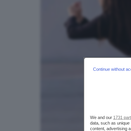
Continue without ac
We and our
1731 par
data, such as unique 
content, advertising