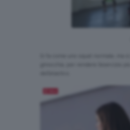
Si fa come uno squat normale, ma si
ginocchia, per rendere l’esercizio più
dell’elastico.
Salva