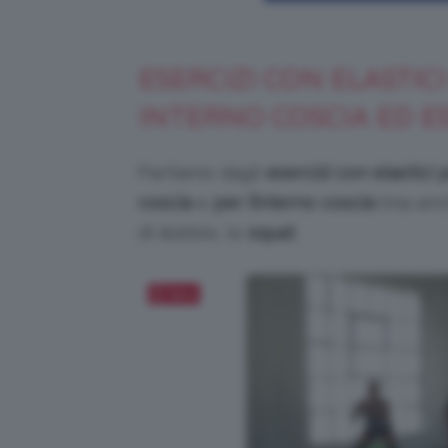
ESERCIZI CON ELASTICI
INTERNO COSCIA ED E
Partiamo dagli
esercizi con elastici
coscia
e
per l’interno coscia
(ma anch
di dubbio, lo
squat
.
Salva