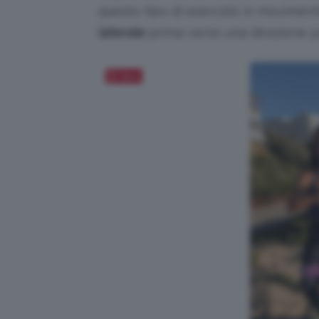
questo tipo di esercizio in moviment
laterale
prima verso una direzione po
Salva