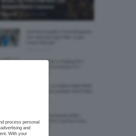
Biopic Su Pino Daniele Con
Massimiliano Caiazzo
-
TeamClio
6 Agosto 2026
Abiti Monospalla, Il Trend Elegante
Che Valorizza Ogni Stile: Scopri
Come Abbinarli
6 Agosto 2026
15 Prodotti Per Lo Styling Per I
Capelli Corti E Cortissimi 💇🏻‍♀️
6 Agosto 2026
Honey Nails, Le Unghie Giallo Miele
Che Dominano L’estate: Foto E Idee
Nail Art
6 Agosto 2026
Vestiti Lingerie Estate 2026, I
Modelli Freschi E Cool Da Avere
and process personal
Nell’armadio
 advertising and
ent. With your
6 Agosto 2026