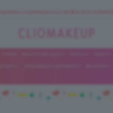
 SuperStrucco e SuperMousse Cocco Tiarè 🌺 ➡️ VAI SU CLIOMAK
FORUM
BEAUTY E BELLEZZA
CAPELLI
UNGHIE
ClioMakeUp
E DIETA
GRAVIDANZA E MATERNITÀ
RELAZIONI
Blog