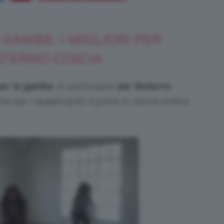
 GAMBE: I MIGLIORI PER
Bellezza
STERNO COSCIA
 per le gambe
, in particolare
per l’esterno
e per i quadricipiti). Il primo è, senza ombra
e
Makeup