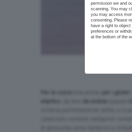
permission we and o
scanning. You may cl
you may access more 
consenting. Please no
have a right to objec
preferences or withdr
at the bottom of the 
Credits: @top
Per le cosce
(ma anche
per i glutei
)
elastico
, da fare
da seduta
oppure
i
schiena perfettamente dritta, e si po
L’esercizio consiste nell’aprire c
le ginocchia verso l’esterno e richi