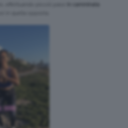
o, effettuando piccoli passi
in camminata
i in quella opposta.