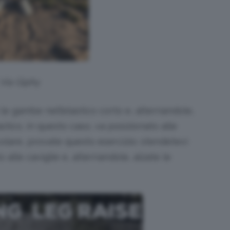
Via Giphy
 le gambe nell’elastico corto e, alternandole,
lastico, in questo caso, va posizionato alle
colare, provate questo esercizio: stendetevi
o alle caviglie e, alternandole, alzate le