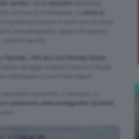
ate
,
sorrisi
e tante
emozioni
: dobbiamo
alche lacrima di commozione. La
storia si
;)
torytelling costruito in molti anni di stand
rsione cinematografica, capace di regalare
, qualche lacrima.
u
Flaminia
, il
film di e con Michela Giraud
,
 prodotto da Eagle Original Content e Pepito
ion Distribution e con Prime Video?
sarebbero consentiti, vi facciamo un
cui vi parleremo vede protagonisti i prodotti
subito.