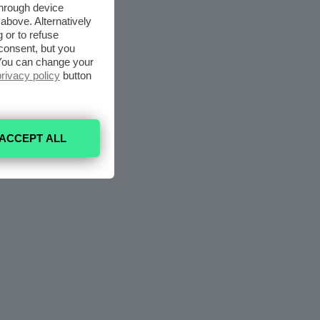
through device
above. Alternatively
 or to refuse
consent, but you
. You can change your
privacy policy
button
ACCEPT ALL