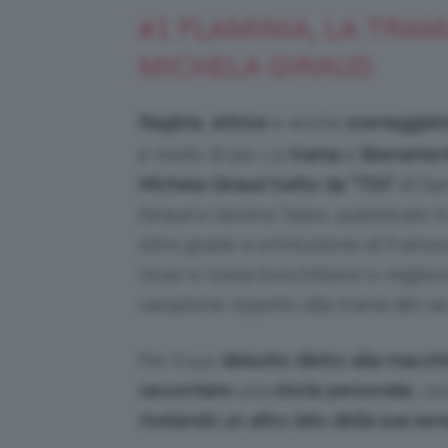
#1 FLAMINIA, LA TRAM
MICHELA GIRAUD
Regista
,
attrice
e anche
sceneggiatr
e molto di più. La
trama
è
liberamen
Michela Giraud
tratto da “TEA”
di Dan
Giraud e Serena Tateo, pubblicato in I
oltre grazie a un’intuizione di Fran
Vicari e Greta Scicchitano) e miglio
variazione rispetto alla trama del ra
Per il suo
debutto dietro alla macch
raccontare
una
storia personale
, c
rivelando un altro lato della sua sensi