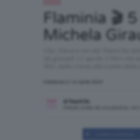
Celebrità
Flaminia 🎬 5
Michela Gira
Clio, Elena e noi del TeamClio ab
da giovedì 11 aprile, il film che 
film, dalla trama alla scelta del
Pubblicato il: 12 Aprile 2024
di TeamClio
Articolo scritto da una persona, no
Condividi su Facebook