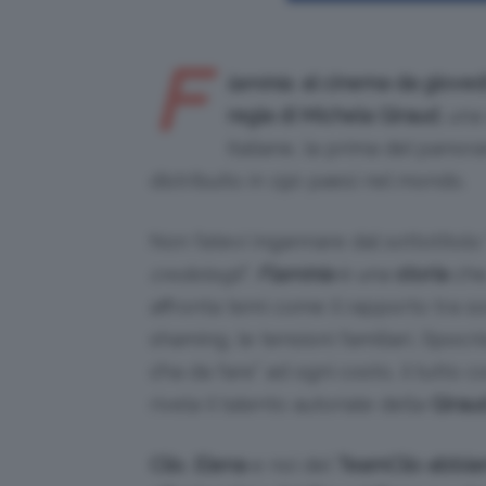
F
laminia
,
al cinema da giovedì
regia di Michela Giraud
, una
italiane, la prima del pano
distribuito in 190 paesi nel mondo.
Non fatevi ingannare dal sottotitolo 
credetegli
”:
Flaminia
è una
storia
che
affronta temi come il rapporto tra sor
shaming, le tensioni familiari, l’ipoc
s’ha da fare” ad ogni costo, il tutto 
rivela il talento autoriale della
Girau
Clio
,
Elena
e noi del
TeamClio
abbia