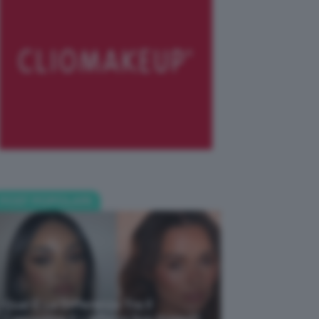
POST POPOLARI
Qual È La Differenza Tra Il