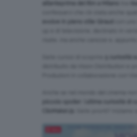
all’anteprima del film a Milano
tra
ris
confessarvi che c’è stata anche qu
evolve in pieno stile Giraud
con uno s
up e di televisione, declinato in ve
risate, ma anche carezze e, appunto
Siete curiosi di scoprire
5 curiosità s
distribuito da Vision Distribution e
Produzioni in collaborazione con Vis
Anche se nel mondo del cinema non 
piccolo spoiler
: l’
ultima curiosità di 
ClioMakeUp
. Siete pronti? Iniziamo 
Salva