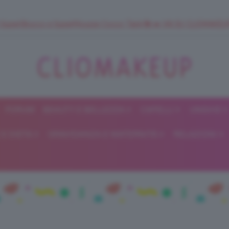
 SuperStrucco e SuperMousse Cocco Tiarè 🌺 ➡️ VAI SU CLIOMAK
FORUM
BEAUTY E BELLEZZA
CAPELLI
UNGHIE
ClioMakeUp
E DIETA
GRAVIDANZA E MATERNITÀ
RELAZIONI
Blog