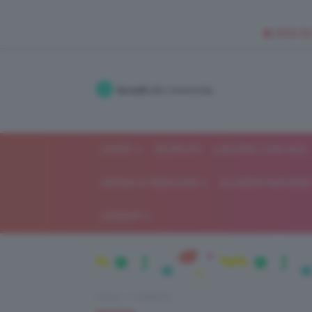
🥥 NEW IN
Accedi
alla community
SHOP
ISCRIVITI
LAVORA CON NOI
MODA E FASHION
ALIMENTAZIONE 
GOSSIP
Home
Celebrità