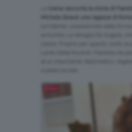
La
trama racconta la storia di Flami
Michela
Giraud, una ragazza di Roma 
sorridente, ossessionata dalla forma f
arricchita. La famiglia De Angelis, in
classe. Proprio per questo, sotto la
Lante Della Rovere), Flaminia sta per
di un importante diplomatico, regala
scalata sociale.
Salva