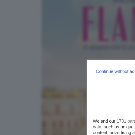
Continue without ac
We and our
1731 par
data, such as unique 
content, advertising