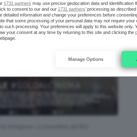
ur
1731 partners
may use precise geolocation data and identification 
ick to consent to our and our
1731 partners
’ processing as described 
detailed information and change your preferences before consenting
te that some processing of your personal data may not require your 
t to such processing. Your preferences will apply to this website only
aw your consent at any time by returning to this site and clicking the
webpage.
Manage Options
ia Instagram. La locandina del film