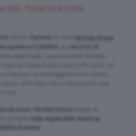
A DEL FILM DI E CON
ice
: dentro
Flaminia
c’è tutta
Michela Giraud
te ispirata a FLAMINIA
, un
racconto di
iela delle Foglie, Laura Grimaldi, Michela
talia da HarperCollins Italia. Il film, però, va
cesco Marioni, co-sceneggiatore (con Marco
re amico di Michela che le ha proposto una
cconto.
ina da presa
,
Michela
Giraud
sceglie di
ome sempre
nella regola dello stand-up
,
bilità di artista
.