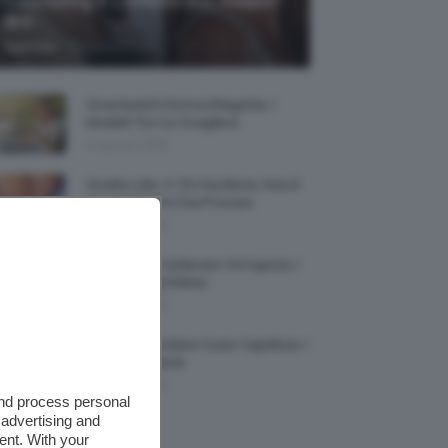
Contouring E L’effetto Sun Kissed?
🌞✨
-
TeamClio
5 Agosto 2026
Smartwatch Donna Elegante, I
Modelli Tra Cui Scegliere
5 Agosto 2026
Smalto Lilla: A Chi Sta Bene, Foto E
Idee Di Nail Art Da Provare
5 Agosto 2026
Profumi Da Comprare Ad Agosto, I
Più Buoni Del Mese
5 Agosto 2026
Protezione Solare Cuoio Capelluto: I
Migliori Prodotti
5 Agosto 2026
and process personal
 advertising and
ent. With your