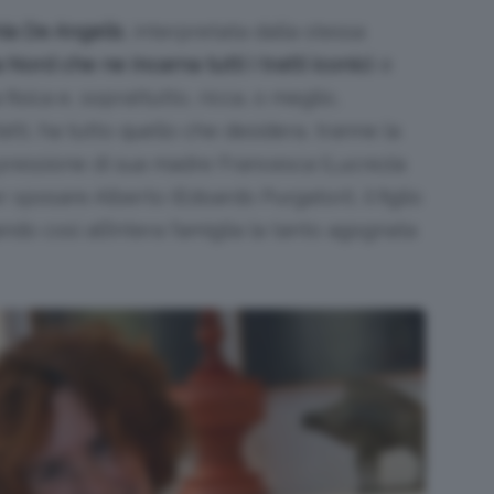
nia De Angelis
, interpretata dalla stessa
Nord che ne incarna tutti i tratti iconici
: è
isica e, soprattutto, ricca, o meglio,
fatti, ha tutto quello che desidera, tranne la
 pressione di sua madre Francesca (Lucrezia
 sposare Alberto (Edoardo Purgatori), il figlio
ndo così all’intera famiglia la tanto agognata