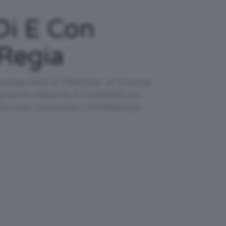
 Di E Con
 Regia
’anteprima di Flaminia, al cinema
opriamo insieme 5 curiosità sul
 noi con i prodotti ClioMakeUp.