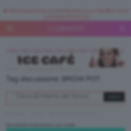
🥥 NEW IN SuperStrucco e SuperMousse Cocco Tiarè 🌺 ➡️ VAI SU
CLIOMAKEUPSHOP.COM
Forum
›
Tag discussione: BROW POT
Tag discussione: BROW POT
›
›
Homepage
Forum
Tag discussione: BROW POT
Stai vedendo la discussione 1 (di 1 totali)