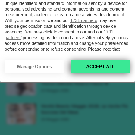
unique identifiers and standard information sent by a device for
3 Agosto 2026
personalised advertising and content, advertising and content
measurement, audience research and services development.
Tendenza Trucco Sunburn Blush, Come
With your permission we and our
1731 partners
may use
Ricreare L’effetto Bonne Mine Estivo Di...
precise geolocation data and identification through device
scanning. You may click to consent to our and our
1731
6 Giugno 2026
partners
’ processing as described above. Alternatively you may
access more detailed information and change your preferences
Tendenze Colore Capelli Primavera Estate
before consenting or to refuse consenting. Please note that
2026, Il Pink Pomelo Si Prende...
some processing of your personal data may not require your
consent, but you have a right to object to such processing. Your
31 Maggio 2026
preferences will apply to this website only. You can change
Manage Options
ACCEPT ALL
your preferences or withdraw your consent at any time by
Tendenza Cherry Blossom Make-Up, Il
returning to this site and clicking the
privacy policy
button at the
Trucco Delicato Rosa E Fresco 🌸
bottom of the webpage.
23 Maggio 2026
Novità Beauty Maggio 2026, Le Uscite Più
Succose Del Mese
16 Maggio 2026