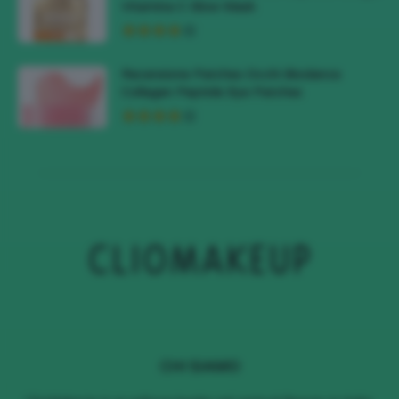
Vitamina C Glow Mask
Recensione Patches Occhi Biodance
Collagen Peptide Eye Patches
CHI SIAMO