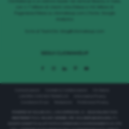
ClioMakeUp è un editore leader nel vertical Beauty in Italia,
con 1.7 Milioni di Utenti Unici/Mese e 4.6 Milioni di
Pageviews/Mese su cliomakeup.com | Fonte: Google
Analytics
Scrivi al TeamClio:
blog@cliomakeup.com
SEGUI CLIOMAKEUP
Comunicazioni
Contatti & Collaborazioni
Chi Siamo
LAVORA CON NOI TEAMCLIO
Informativa Privacy
Condizioni D’uso
Redazione
Preferenze Privacy
POWERED BY 611LAB S.R.L. | VIA CORRIDONI, 11 - 20122 MILANO P.IVA
08657590967 R.E.A. MILANO 2040569 | PEC: 611LABSRL@LEGALMAIL.IT |
SOCIETÀ SOGGETTA ALL’ATTIVITÀ DI DIREZIONE E COORDINAMENTO DI 177C