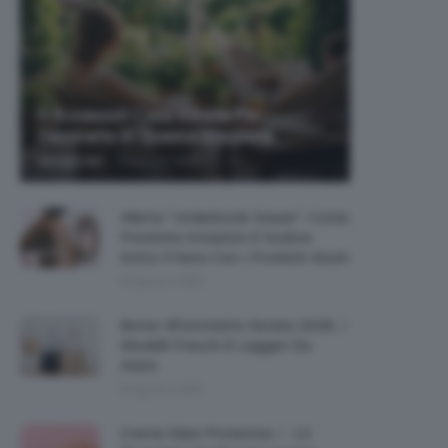
5 Accessori Casa Estate Per
Decorarla In Questa Stagione
-
Giorgia Asti
8 Agosto 2026
Allerta “Underboob Sweat”: Come
Prevenire Irritazioni E Sudore
Sotto Il Seno Con I Prodotti Giusti
8 Agosto 2026
Borse All’uncinetto Estate 2026, I
Modelli Freschi E Leggeri Da
Avere
8 Agosto 2026
Creme Mani Protettive ✨ 12