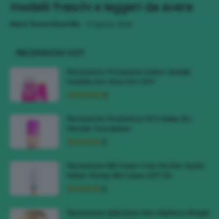
modelli freschi e leggeri da avere
-
Maria Teresa Moschillo
8 Agosto 2026
RECENSIONI HOT
Recensione Protezione Solare Veralab
Invisible Sun Stick 50+ SPF
Recensione Fondotinta NYX Make Em
Wonder Foundation
Recensione BB Cream Yves Rocher Hydra
Water-Plump BB Cream SPF 50
Recensione Maschera Viso Sephora Idrogel