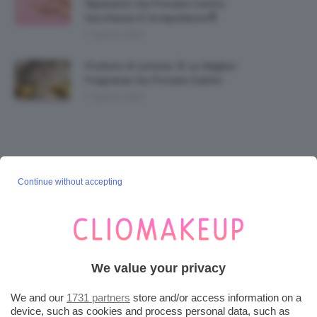
Riparatrici Da Provare Contro
Secchezza E Screpolature🔝
7 Agosto 2026
Profumi Al Limone 🍋 Le Migliori
Fragranze Da Provare Subito
7 Agosto 2026
SEGUICI SU INSTAGRAM
Continue without accepting
@CLIOMAKEUP_OFFICIAL
POST POPOLARI
We value your privacy
Cherry Red Make-Up 🍒 Gli Step Per
We and our
1731 partners
store and/or access information on a
Ricreare Il Trend Di...
device, such as cookies and process personal data, such as