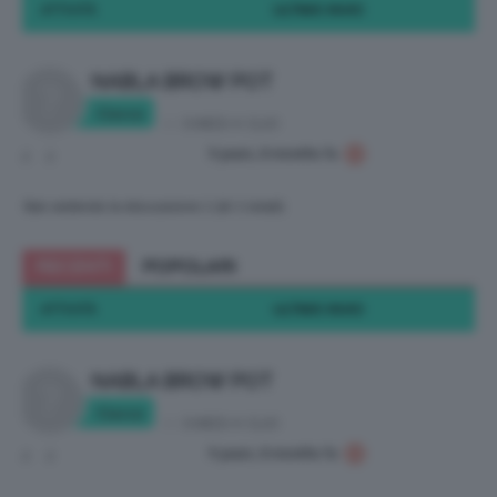
ATTIVITÀ
ULTIMO INVIO
NABLA BROW POT
Ciacca
in:
CHIEDI A CLIO
9 years, 8 months fa
2
2
Stai vedendo la discussione 1 (di 1 totali)
RECENTI
POPOLARI
ATTIVITÀ
ULTIMO INVIO
NABLA BROW POT
Ciacca
in:
CHIEDI A CLIO
9 years, 8 months fa
2
2