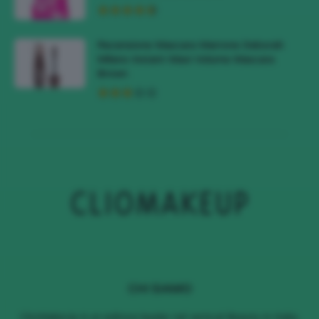
Recensione Mascara Marrone Deborah
Milano Instant Maxi Volume Mascara
Brown
CHI SIAMO
ClioMakeUp è un editore leader nel vertical Beauty in Italia,