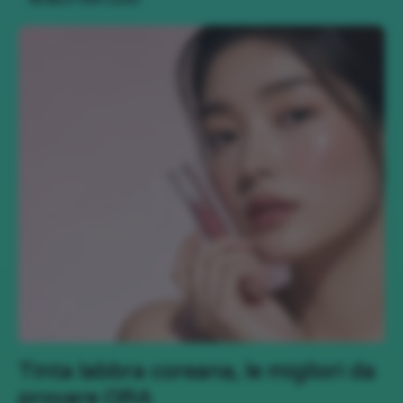
Tinta labbra coreana, le migliori da
provare ORA