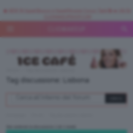
🥥 NEW IN SuperStrucco e SuperMousse Cocco Tiarè 🌺 ➡️ VAI SU
CLIOMAKEUPSHOP.COM
Forum
›
Tag discussione: Lisbona
Tag discussione: Lisbona
›
›
Homepage
Forum
Tag discussione: Lisbona
Stai vedendo la discussione 1 (di 1 totali)