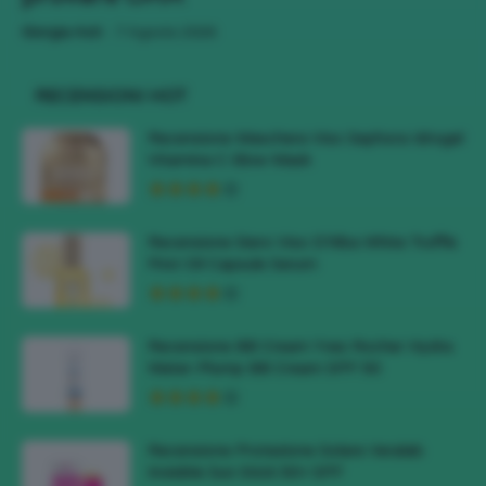
-
Giorgia Asti
7 Agosto 2026
RECENSIONI HOT
Recensione Maschera Viso Sephora Idrogel
Vitamina C Glow Mask
Recensione Siero Viso D’Alba White Truffle
First Oil Capsule Serum
Recensione BB Cream Yves Rocher Hydra
Water-Plump BB Cream SPF 50
Recensione Protezione Solare Veralab
Invisible Sun Stick 50+ SPF