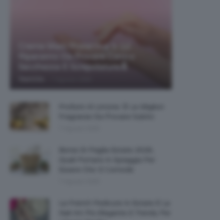
Creme Mani Protettive ✨ 12
Riparatrici Da Provare Contro
Secchezza E Screpolature🔝
-
TeamClio
7 Agosto 2026
Profumi Al Limone 🍋 Le Migliori
Fragranze Da Provare Subito
7 Agosto 2026
Borse Di Paglia Estate 2026,
Quali Portarsi In Spiaggia Per
Essere Chic E Comode
7 Agosto 2026
La French Pedicure In Estate È La
Nail Art Più Elegante E Trendy Per