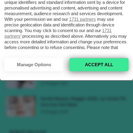
unique identifiers and standard information sent by a device for
personalised advertising and content, advertising and content
Tendenza Trucco Sunburn Blush, Come
measurement, audience research and services development.
Ricreare L’effetto Bonne Mine Estivo Di...
With your permission we and our
1731 partners
may use
precise geolocation data and identification through device
6 Giugno 2026
scanning. You may click to consent to our and our
1731
partners
’ processing as described above. Alternatively you may
Tendenze Colore Capelli Primavera Estate
access more detailed information and change your preferences
before consenting or to refuse consenting. Please note that
2026, Il Pink Pomelo Si Prende...
some processing of your personal data may not require your
31 Maggio 2026
consent, but you have a right to object to such processing. Your
preferences will apply to this website only. You can change
Manage Options
ACCEPT ALL
your preferences or withdraw your consent at any time by
Tendenza Cherry Blossom Make-Up, Il
returning to this site and clicking the
privacy policy
button at the
Trucco Delicato Rosa E Fresco 🌸
bottom of the webpage.
23 Maggio 2026
Novità Beauty Maggio 2026, Le Uscite Più
Succose Del Mese
16 Maggio 2026
SCELTI DA CLIO