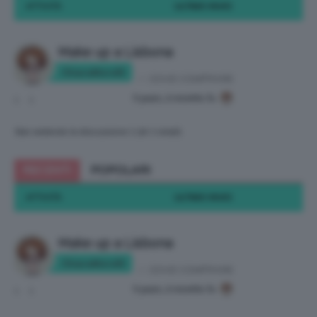
ATTIVITÀ
ULTIMO INVIO
Make up a Lisbona
ChiaraMorelli
in:
DOVE COMPRARE
9 years, 6 months fa
1
1
Stai vedendo la discussione 1 (di 1 totali)
RECENTI
POPOLARI
ATTIVITÀ
ULTIMO INVIO
Make up a Lisbona
ChiaraMorelli
in:
DOVE COMPRARE
9 years, 6 months fa
1
1