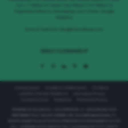
con 1.7 Milioni di Utenti Unici/Mese e 4.6 Milioni di
Pageviews/Mese su cliomakeup.com | Fonte: Google
Analytics
Scrivi al TeamClio:
blog@cliomakeup.com
SEGUI CLIOMAKEUP
Comunicazioni
Contatti & Collaborazioni
Chi Siamo
LAVORA CON NOI TEAMCLIO
Informativa Privacy
Condizioni D’uso
Redazione
Preferenze Privacy
POWERED BY 611LAB S.R.L. | VIA CORRIDONI, 11 - 20122 MILANO P.IVA
08657590967 R.E.A. MILANO 2040569 | PEC: 611LABSRL@LEGALMAIL.IT |
SOCIETÀ SOGGETTA ALL’ATTIVITÀ DI DIREZIONE E COORDINAMENTO DI 177C
S.R.L. | DESIGNED IN NYC MADE IN ITALY | CLIOMAKEUP © TUTTI I DIRITTI