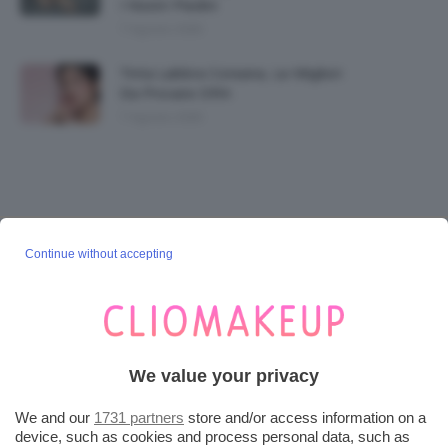
I Nostri Piedini
7 Agosto 2026
Tinta Labbra Coreana, Le Migliori
Da Provare ORA
7 Agosto 2026
SEGUICI SU INSTAGRAM
Continue without accepting
@CLIOMAKEUP_OFFICIAL
POST POPOLARI
We value your privacy
Cherry Red Make-Up 🍒 Gli Step Per
Ricreare Il Trend Di...
We and our
1731 partners
store and/or access information on a
device, such as cookies and process personal data, such as
3 Agosto 2026