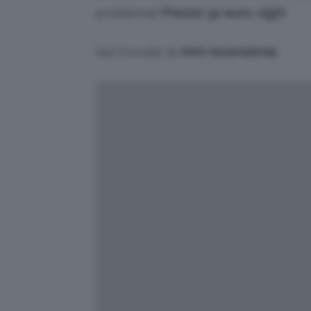
problema!
Prezzo: 52 euro, sigh!
Qui trovate la
mini-recensione: