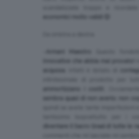
scandalizzate troppo e ricorda
economici molto validi 🙂
Da sinistra a destra:
–
Armani Maestro
: Questo fondo
innovative che abbia mai provato!
H
acquosa
, infatti è dotato di
contag
infinitesimale di prodotto per t
ammortizzano i costi!
). Ovviamen
sembra quasi di non averlo
;
non co
quindi se avete tante imperfezioni e
tantissimo (soprattutto per i v
diventare il Sacro Graal di tutte le r
commenti che mi lasciate mi sembra 