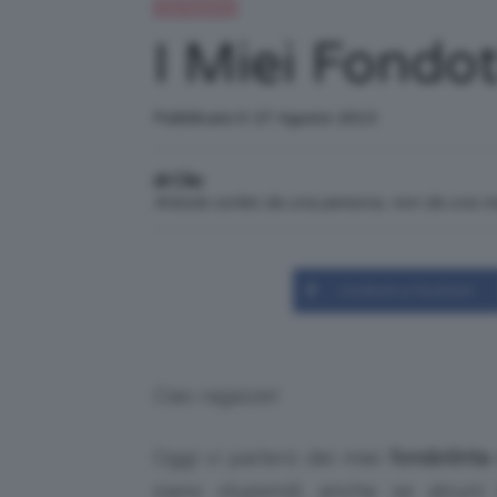
Top TeamClio
I Miei Fondot
Pubblicato il: 27 Agosto 2013
di Clio
Articolo scritto da una persona, non da una 
Condividi su Facebook
Ciao ragazze!
Oggi vi parlerò dei miei
fondotinta c
siano stupendi, anche se alcun