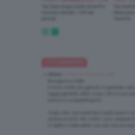
Top Team Giugno 2026: da Korff a
Top Team M
Haruharu Wonder, i TOP del
Medicube a 
periodo
TeamClio
177 COMMENTI
27 Agosto 2013 at 7:23 AM
Stefania
Buongiorno a tutte.
Io trovo molto più agevole, in generale, una cl
raggiungimento dello scopo che si sono prefis
prezzo a cui appartengono.
Voglio dire, sacrosanti euro quelli spesi in 
dovere al 100%. Per contro, sono centesimi b
in realtà si rivela valido solo per una piccola