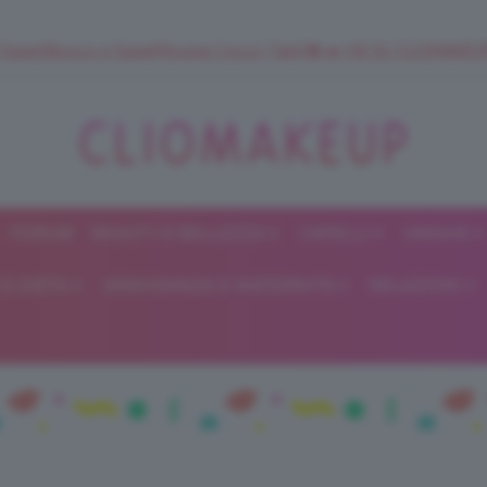
 SuperStrucco e SuperMousse Cocco Tiarè 🌺 ➡️ VAI SU CLIOMAK
FORUM
BEAUTY E BELLEZZA
CAPELLI
UNGHIE
ClioMakeUp
E DIETA
GRAVIDANZA E MATERNITÀ
RELAZIONI
Blog