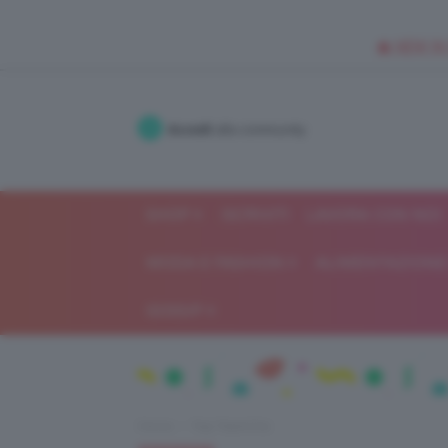
🥥 NEW IN
Accedi
alla community
SHOP
ISCRIVITI
LAVORA CON NOI
MODA E FASHION
ALIMENTAZIONE 
GOSSIP
Home
Top TeamClio