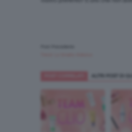
vostro preferito? E uno che non av
Post Precedente
Trend: Lo Smalto Adesivo
POST CORRELATI
ALTRI POST DI 