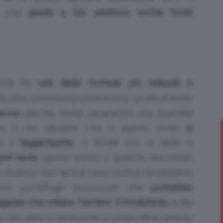
te che
grazie a Dio esistono anche fondi
Bellezza
tinta ha
una delle formule più naturali e
a una consistenza stranissima, praticamente
occe
perché basta veramente una quantità
e
utto il viso (diciamo che in questo modo
si
te è
leggerissimo
, si fonde con la pelle e
pre tanto
, giusto rossori e qualche discromia,
 cicatrici non farà al caso vostro! Mi dispiace
Makeup
ostri portafogli) annunciare che
potrebbe
agazze che odiano “sentire” il fondotinta,
e dai
che siate in tantissime a condividere questo