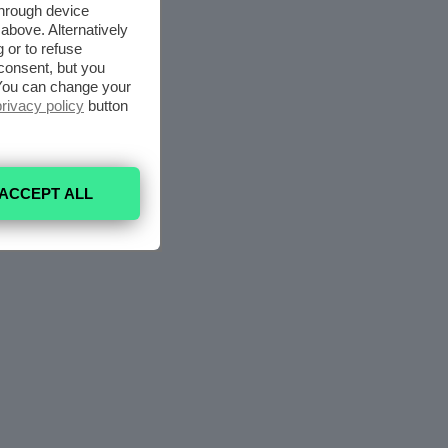
through device
above. Alternatively
 or to refuse
consent, but you
. You can change your
privacy policy
button
ACCEPT ALL