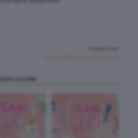
ete proprio sopportato?
Prossimo Post
I miei fondotinta economici preferiti
QUESTO AUTORE