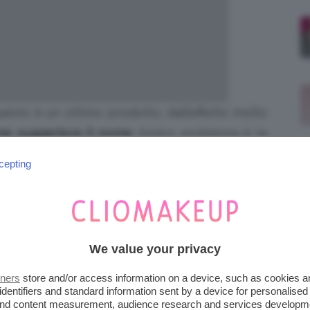
uesto è un ottimo prodotto, dall’effetto molto
me suggerisce il nome
; l’unico problema è la
on fantastica. Trovo che
non sia facilissimo
cepting
me se fossero tutte un po’ sballate e un pelino
 molto!
Prezzo: 34.90 euro
a
famosissimo
, dall’effetto superluminoso e
We value your privacy
secche o disidratate
, perché
non evidenzia
 le maschera e “cura” idratandole.
Prezzo: 38
tners
store and/or access information on a device, such as cookies 
identifiers and standard information sent by a device for personalised
 and content measurement, audience research and services developm