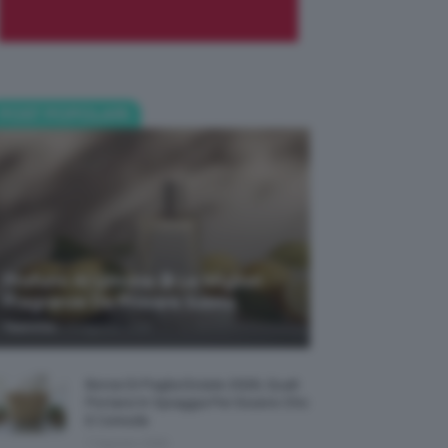
POST POPOLARI
Profumi Al Limone 🍋 Le Migliori
Fragranze Da Provare Subito
-
TeamClio
7 Agosto 2026
Borse Di Paglia Estate 2026, Quali
Portarsi In Spiaggia Per Essere Chic
E Comode
7 Agosto 2026