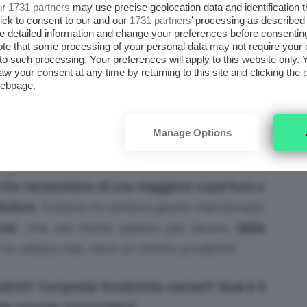
ur
1731 partners
may use precise geolocation data and identification 
ick to consent to our and our
1731 partners
’ processing as described 
l
cavallo di battaglia di Armani
, viene usato
detailed information and change your preferences before consenting
na un effetto davvero molto naturale e
te that some processing of your personal data may not require your 
t to such processing. Your preferences will apply to this website only
ire troppo. Assomiglia molto al Vitalumière di
aw your consent at any time by returning to this site and clicking the
webpage.
i questi fondotinta sono
molto simili tra loro,
Manage Options
a grande luminosità
; sulla mia pelle questo
iglia
, anche perché come sapete preferisco
 che necessitano di una maggiore copertura o
ezioni.
Tuttavia mi sembra giusto menzionare
ver
, che uso molto spesso per lavoro,
dalla
 lo utilizzo mai, ma è un ottimo prodotto!
otti? Comprate fondotinta costosi? Qual è il