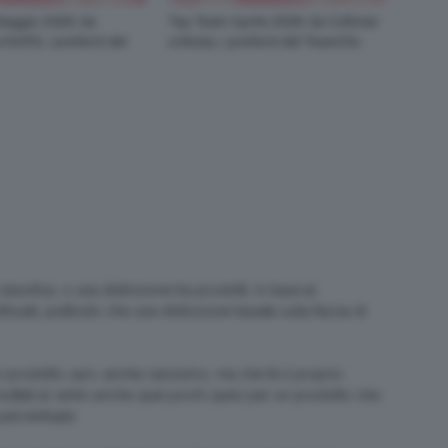
aggio 2026: da
Top Team Aprile 2026: da Collistar
NARS, i preferiti del
a Mulac, i preferiti del TeamClio
assifica, o una distinzione tra prodotti, in base al
sati, piuttosto che una distinzione basata sulla fascia di
un prodotto caro, anche carissimo, ma che fa il proprio
uttati al vento anche quei pochi spesi per un prodotto che
 percentuale.