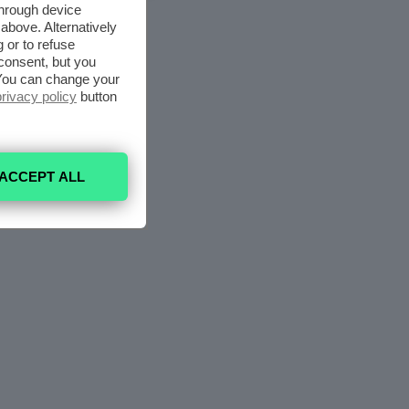
through device
above. Alternatively
 or to refuse
consent, but you
. You can change your
privacy policy
button
ACCEPT ALL