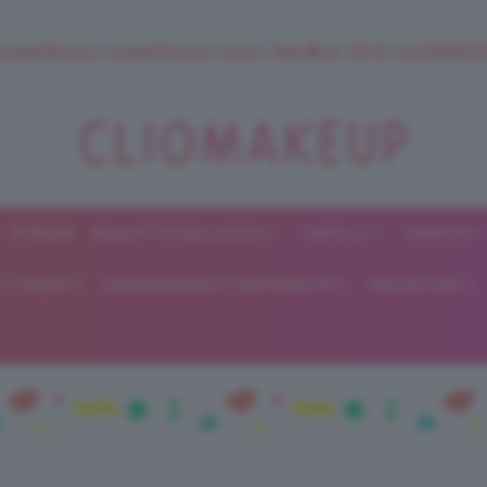
 SuperStrucco e SuperMousse Cocco Tiarè 🌺 ➡️ VAI SU CLIOMAK
FORUM
BEAUTY E BELLEZZA
CAPELLI
UNGHIE
ClioMakeUp
E DIETA
GRAVIDANZA E MATERNITÀ
RELAZIONI
Blog