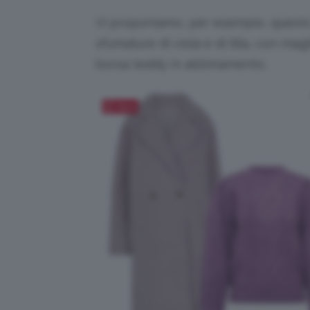
Vi proponiamo, per esempio, quest
sfumature di viola e di lilla, con mag
borsa teddy in abbinamento.
Salva