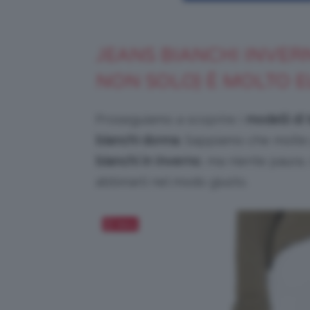
JEANS BIANCHI INVERN
NON SOLO) È MOLTO E
Proseguiamo a scoprire i
modelli di
bianchi donna
. Sappiamo che molte 
bianchi in inverno
, ma niente paura,
abbinarli nel modo giusto.
Salva