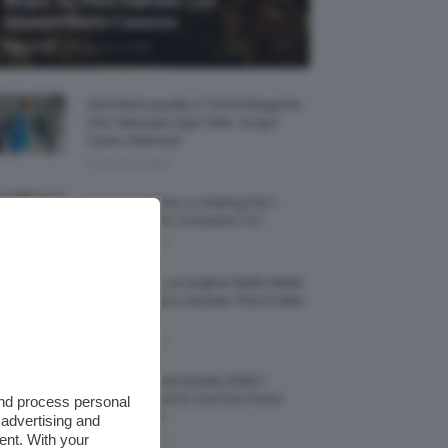
Biopic Su Pino Daniele Con
Massimiliano Caiazzo
-
TeamClio
6 Agosto 2026
Abiti Monospalla, Il Trend Elegante
Che Valorizza Ogni Stile: Scopri
Come Abbinarli
6 Agosto 2026
15 Prodotti Per Lo Styling Per I
Capelli Corti E Cortissimi 💇🏻‍♀️
6 Agosto 2026
Honey Nails, Le Unghie Giallo Miele
Che Dominano L’estate: Foto E Idee
Nail Art
6 Agosto 2026
Vestiti Lingerie Estate 2026, I
Modelli Freschi E Cool Da Avere
and process personal
Nell’armadio
 advertising and
ent. With your
6 Agosto 2026