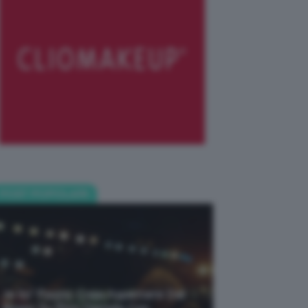
POST POPOLARI
Je So’ Pazzo: Cosa Aspettarsi Dal