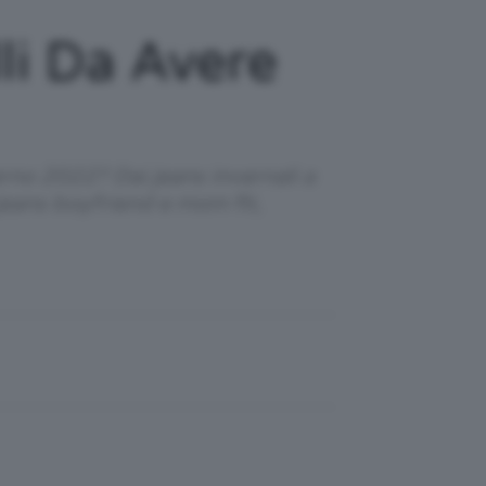
li Da Avere
erno 2022? Dai jeans invernali a
 jeans boyfriend e mom fit,