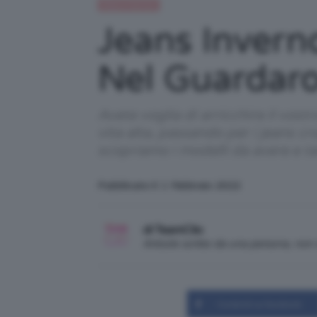
Moda e fashion
Jeans Invern
Nel Guardar
Avete voglia di arricchire il vost
vita alta, passando per i jeans c
scopriamo i modelli da avere e tan
Pubblicato il: 1 Febbraio 2022
di TeamClio
Articolo scritto da una persona, no
Condividi su Facebook