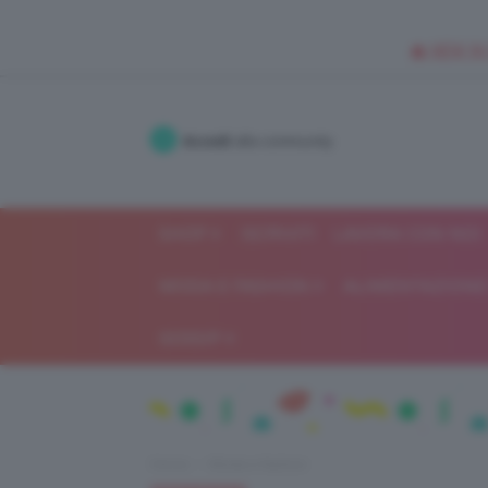
🥥 NEW IN
Accedi
alla community
SHOP
ISCRIVITI
LAVORA CON NOI
MODA E FASHION
ALIMENTAZIONE 
GOSSIP
Home
Moda e fashion