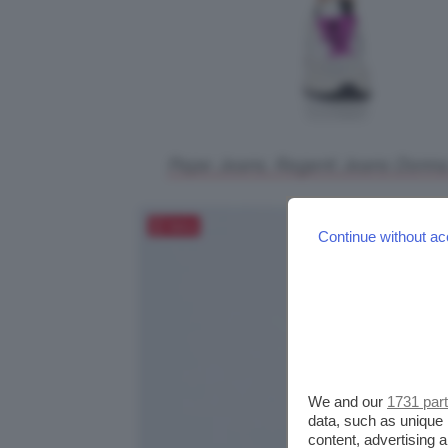
Pepe Jeans, Regent Jeans Donna.
Salva
Continue without ac
We and our
1731 par
data, such as unique 
content, advertising