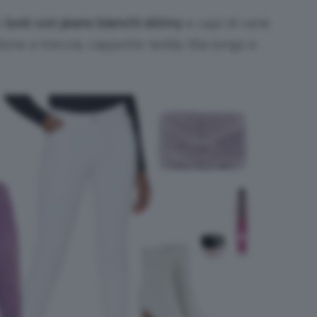
o
look con jeans bianchi skinny
e capi di varie
lione a treccia, cappotto teddy lilla lungo e