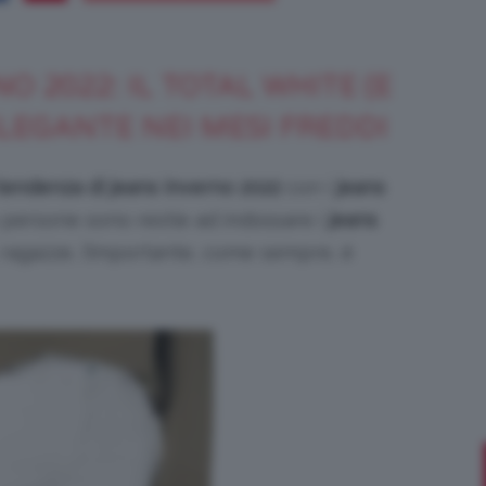
O 2022: IL TOTAL WHITE (E
Bellezza
LEGANTE NEI MESI FREDDI
 tendenza di jeans inverno 2022
con i
jeans
persone sono restie ad indossare i
jeans
 ragazze, l’importante, come sempre, è
e
Makeup