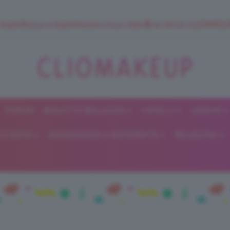
 SuperStrucco e SuperMousse Cocco Tiarè 🌺 ➡️ VAI SU CLIOMAK
FORUM
BEAUTY E BELLEZZA
CAPELLI
UNGHIE
ClioMakeUp
E DIETA
GRAVIDANZA E MATERNITÀ
RELAZIONI
Blog