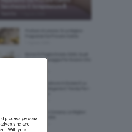
Riparatrici Da Provare Contro
Secchezza E Screpolature🔝
-
TeamClio
7 Agosto 2026
Profumi Al Limone 🍋 Le Migliori
Fragranze Da Provare Subito
7 Agosto 2026
Borse Di Paglia Estate 2026, Quali
Portarsi In Spiaggia Per Essere Chic
E Comode
7 Agosto 2026
La French Pedicure In Estate È La
Nail Art Più Elegante E Trendy Per I
Nostri Piedini
7 Agosto 2026
Tinta Labbra Coreana, Le Migliori
Da Provare ORA
and process personal
 advertising and
7 Agosto 2026
ent. With your