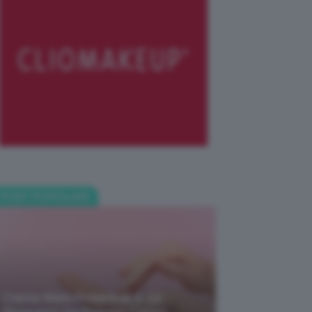
POST POPOLARI
Creme Mani Protettive ✨ 12