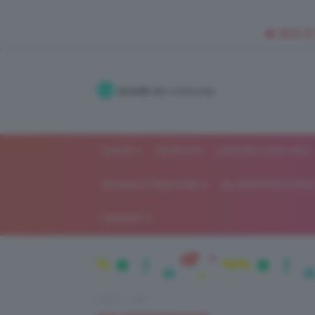
🥥 NEW IN
Accedi
alla community
SHOP
ISCRIVITI
LAVORA CON NOI
MODA E FASHION
ALIMENTAZIONE 
GOSSIP
Home
DIY