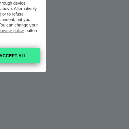
through device
above. Alternatively
 or to refuse
consent, but you
. You can change your
privacy policy
button
ACCEPT ALL