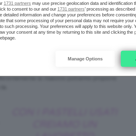
, la coccarda in carta può essere un
ur
1731 partners
may use precise geolocation data and identification 
ick to consent to our and our
1731 partners
’ processing as described 
ll’infanzia
.
detailed information and change your preferences before consenting
te that some processing of your personal data may not require your 
t to such processing. Your preferences will apply to this website only
CUOLA INFANZIA O
aw your consent at any time by returning to this site and clicking the
webpage.
E VA BENE PER TUTTI, LA
Manage Options
nza: tra i
lavoretti di fine anno scolastico per
fferentemente le maestre potranno proporre
 te.
CON I PASTELLI USATI
CREIAMO UN