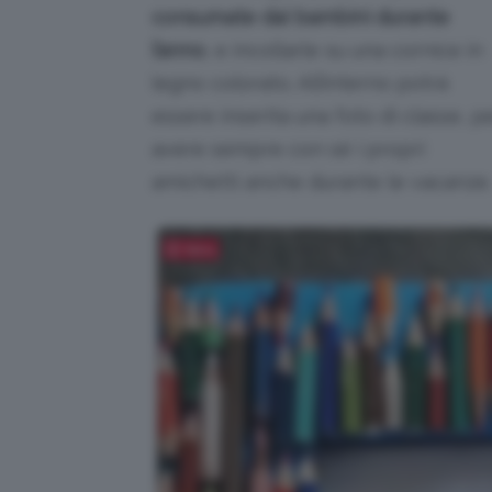
consumate dai bambini durante
l’anno
, e incollarle su una cornice in
legno colorato. All’interno potrà
essere inserita una foto di classe, p
avere sempre con sé i propri
amichetti anche durante le vacanze.
Salva