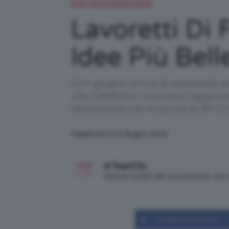
DIY
Gravidanza e maternità
Lavoretti Di 
Idee Più Bell
Con giugno arriva la necessità, pe
che celebrino i successi raggiunt
aspettiamo per scoprire le 5(+1) id
Pubblicato il: 6 Giugno 2022
di TeamClio
Articolo scritto da una persona, no
Condividi su Facebook