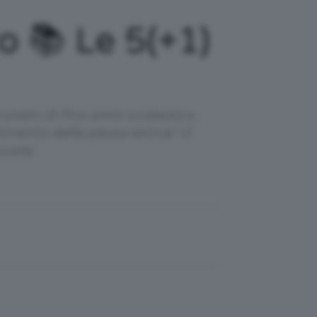
o 📚 Le 5(+1)
voretti di fine anno scolastico,
timento della pausa estiva! Vi
cuola.