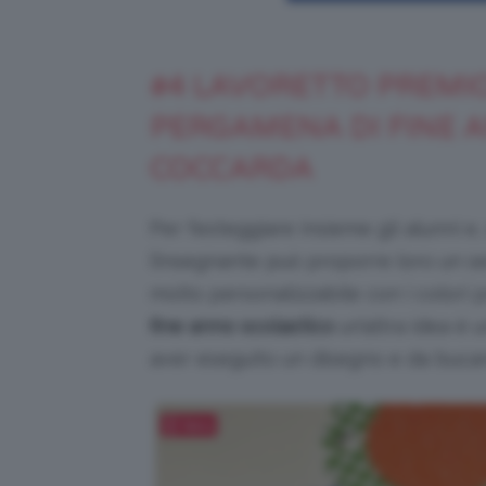
#4 LAVORETTO PREMIO
PERGAMENA DI FINE A
COCCARDA
Per festeggiare insieme gli alunni e, 
l’insegnante può proporre loro un 
molto personalizzabile con i colori pr
fine anno scolastico
un’altra idea è 
aver eseguito un disegno e da buca
Salva