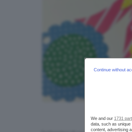
Continue without ac
Credits: 
We and our
1731 par
data, such as unique 
content, advertising