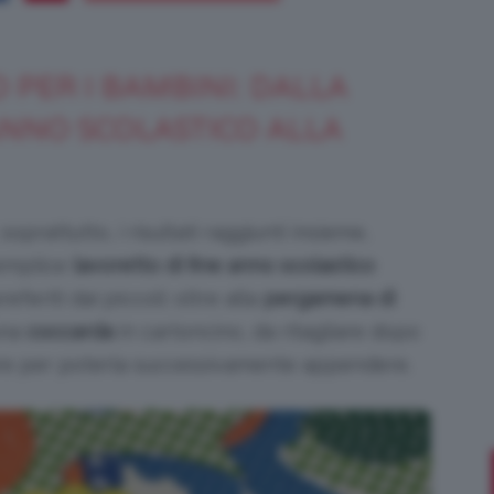
 PER I BAMBINI: DALLA
Bellezza
NNO SCOLASTICO ALLA
soprattutto, i risultati raggiunti insieme,
e
semplice
lavoretto di fine anno scolastico
eferiti dai piccoli: oltre alla
pergamena di
una
coccarda
in cartoncino, da ritagliare dopo
re per poterla successivamente appendere.
Makeup