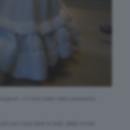
nstagram.
Un look tratto dalla passerella
ti con i suoi abiti in tulle, dalle forme