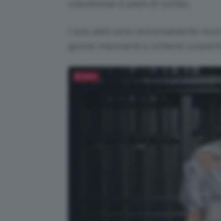
voluminose e pieni di ruches.
I suoi abiti sono estremamente ricono
gonne imponenti e schiene scopert
Salva