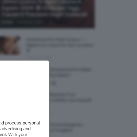
Ultimo Quarto Di Luna Calante 6
Agosto 2026 🌗 Oroscopo Oggi,
Transiti E Previsioni Segni Zodiacali
-
Lumpa
6 Agosto 2026
Fondotinta Per Pelle Grassa ✨ I
Migliori Da Avere Per Non Lucidarsi
🔝
6 Agosto 2026
Recensione Fondotinta NYX Make
Em Wonder Foundation
Qual È La Differenza Tra Il
Contouring E L’effetto Sun Kissed?
🌞✨
5 Agosto 2026
and process personal
Smartwatch Donna Elegante, I
 advertising and
Modelli Tra Cui Scegliere
ent. With your