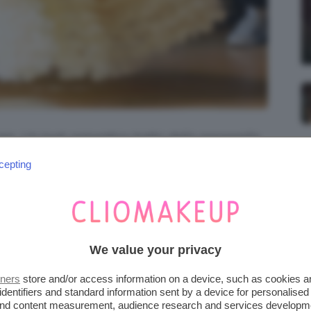
ram.
Un look romantico tratto dalla passerella
cepting
eri, eleganti e raffinati, ma anche insoliti e
mbrina della
London Fashion week.
We value your privacy
tners
store and/or access information on a device, such as cookies 
identifiers and standard information sent by a device for personalised
 and content measurement, audience research and services developm