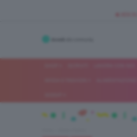
🥥 NEW IN
Accedi
alla community
SHOP
ISCRIVITI
LAVORA CON NOI
MODA E FASHION
ALIMENTAZIONE 
GOSSIP
Home
Moda e fashion