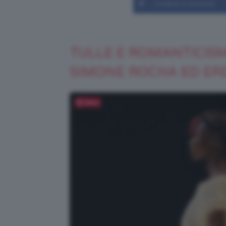
Condividi su Facebook
TULLE E ROMANTICIS
SIMONE ROCHA ED E
Salva