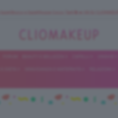
 SuperStrucco e SuperMousse Cocco Tiarè 🌺 ➡️ VAI SU CLIOMAK
FORUM
BEAUTY E BELLEZZA
CAPELLI
UNGHIE
ClioMakeUp
E DIETA
GRAVIDANZA E MATERNITÀ
RELAZIONI
Blog