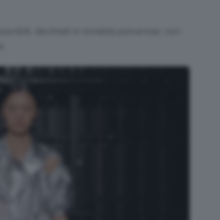
scibili, declinati in tonalità polverose, con
e.