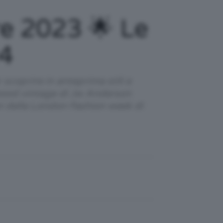
e 2023 🌟 Le
24
scoprire in anteprima stili e
mood vintage di Jw Anderson
ni della London Fashion week di