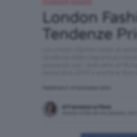
Moda e fashion
Trend Topic
London Fash
Tendenze Pr
La London Fashion week di settemb
tendenze della stagione primave
passando per i look dark di Rich
settembre 2023 e anche le foto d
Pubblicato il: 19 Settembre 2023
di Francesca La Rana
Articolo scritto da una persona, no