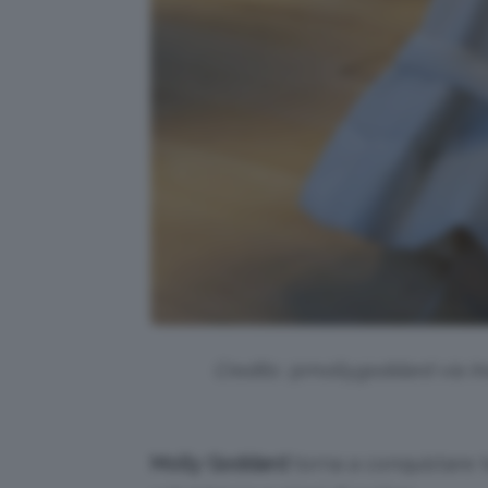
Credits: @mollygoddard via I
Molly Goddard
torna a conquistare tut