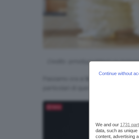
Credits: @mollygoddard via Instag
Continue without ac
Passiamo ora ai
look romantici
e legg
particolari di questa edizione sette
Salva
We and our
1731 par
data, such as unique 
content, advertising