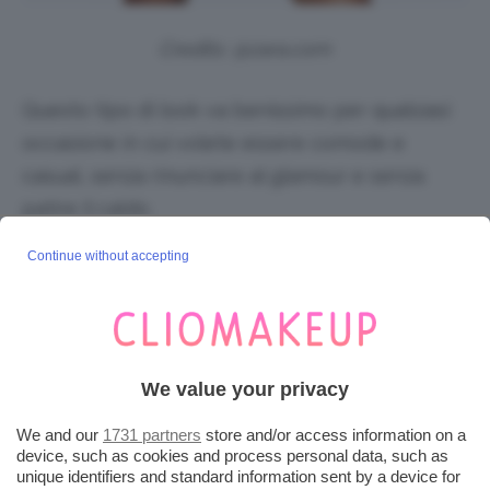
Credits: @zara.com
Questo tipo di look va benissimo per qualsiasi
occasione in cui volete essere comode e
casual, senza rinunciare al glamour e senza
patire il caldo.
Continue without accepting
Salva
We value your privacy
We and our
1731 partners
store and/or access information on a
device, such as cookies and process personal data, such as
unique identifiers and standard information sent by a device for