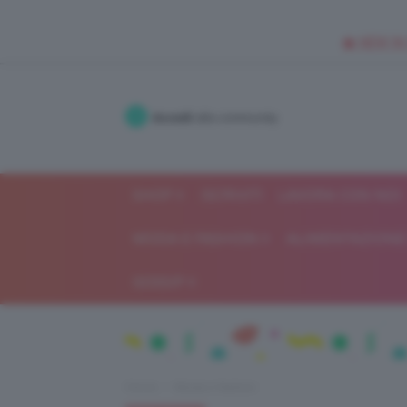
🥥 NEW IN
Accedi
alla community
SHOP
ISCRIVITI
LAVORA CON NOI
MODA E FASHION
ALIMENTAZIONE 
GOSSIP
Home
Moda e fashion