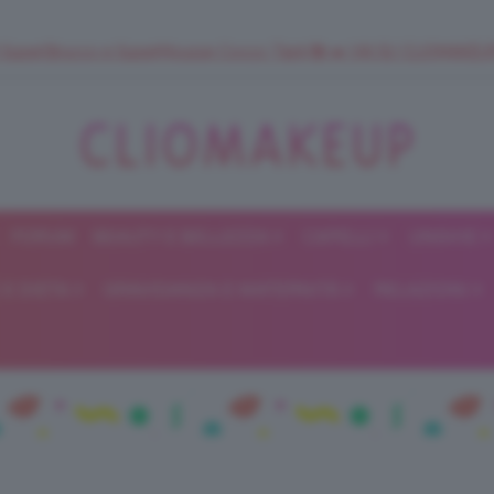
 SuperStrucco e SuperMousse Cocco Tiarè 🌺 ➡️ VAI SU CLIOMAK
FORUM
BEAUTY E BELLEZZA
CAPELLI
UNGHIE
ClioMakeUp
E DIETA
GRAVIDANZA E MATERNITÀ
RELAZIONI
Blog