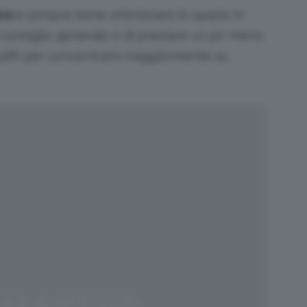
na
è sempre bene ottimizzare lo spazio in
 Il consiglio generale è di prestare un po’ meno
’outfit per concentrarsi maggiormente su