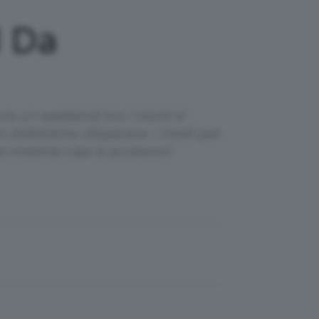
l Da
re un weekend tra i monti è
on dobbiamo disperare: i modi per
 insieme capi e accessori