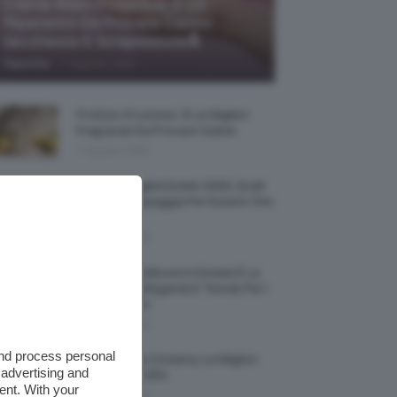
Creme Mani Protettive ✨ 12
Riparatrici Da Provare Contro
Secchezza E Screpolature🔝
-
TeamClio
7 Agosto 2026
Profumi Al Limone 🍋 Le Migliori
Fragranze Da Provare Subito
7 Agosto 2026
Borse Di Paglia Estate 2026, Quali
Portarsi In Spiaggia Per Essere Chic
E Comode
7 Agosto 2026
La French Pedicure In Estate È La
Nail Art Più Elegante E Trendy Per I
Nostri Piedini
7 Agosto 2026
and process personal
Tinta Labbra Coreana, Le Migliori
 advertising and
Da Provare ORA
ent. With your
7 Agosto 2026