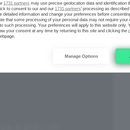
ur
1731 partners
may use precise geolocation data and identification 
n
weekend in montagna
o per la
settimana
ick to consent to our and our
1731 partners
’ processing as described 
 sono i capi più utili da portare con sé, ancor
detailed information and change your preferences before consenting
te that some processing of your personal data may not require your 
 prova anche gli outfit più belli che vengono
t to such processing. Your preferences will apply to this website only
aw your consent at any time by returning to this site and clicking the
cappotti e giacconi vari.
webpage.
Manage Options