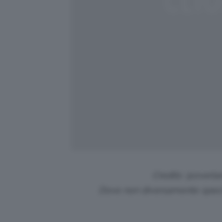
Credits: @overla
Dove non diversamente specif