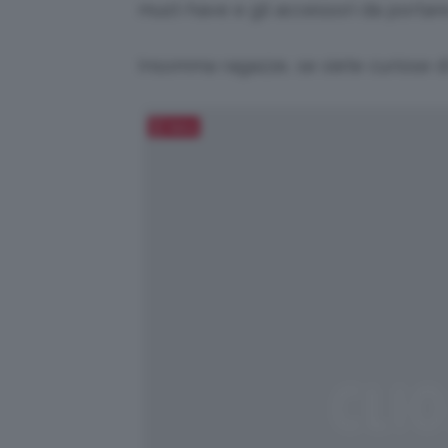
must-have e gli accessori da portar
Insomma ragazze, se siete curiose di
Salva