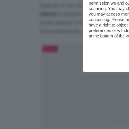
permission we and o
Quando si sta via pochi giorni per u
scanning. You may cl
bianca
è sempre difficile capire quali
you may access more 
consenting. Please no
di più quando il freddo mette a dura
have a right to objec
preferences or withdr
inesorabilmente coperti da giacche, 
at the bottom of the 
Salva