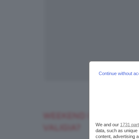
Continue without ac
Credits: Foto d
WEEKEND IN MONTAGN
We and our
1731 par
VALIGIA?
data, such as unique 
content, advertising