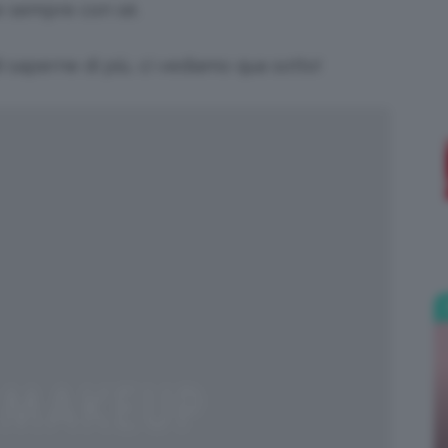
e sempre con sé.
;)
 saperne di più, ci vediamo qua sotto!