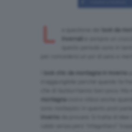
Condividi su Facebook
L
a questione dei
look da mo
invernali
è sempre un cruccio
questo periodo sono in tanti 
per concedersi un po’ di sano e meri
I
look chic da montagna in inverno
p
irraggiungibile perché quando fa fr
che di
fashion
hanno ben poco. Ma no
montagna
cool e stilosi anche quan
sono molteplici: in questo post parl
inverno
da provare. Si tratta di idee
caldo senza però “infagottarci” trop