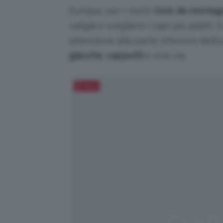
Dunque, per i nostri
look da montag
valigia e scegliere i capi più adatti.
attenzione alla parte inferiore dell
giacche
,
cappotti
e così via.
Salva