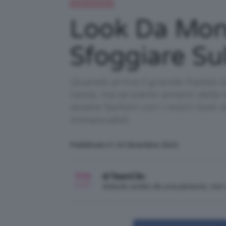
Moda e fashion
Look Da Mont
Sfoggiare Sul
Quando arriva il grande freddo l
tanta, ma se siamo amanti della 
essere fashion con i nostri loo
immancabili.
Pubblicato il: 10 Dicembre 2021
di TeamClio
Articolo scritto da una persona, no