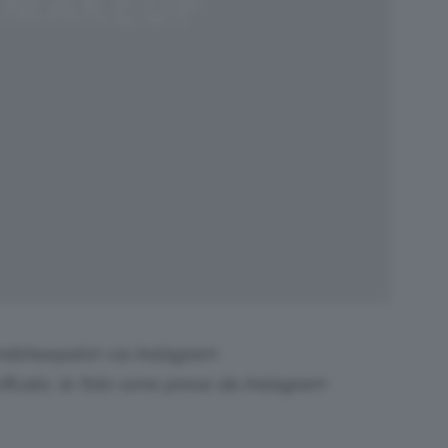
ndsheepskin via Instagram
icato, le foto sono prese da Instagram