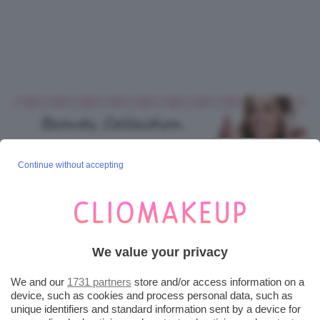
Continue without accepting
Post Precedente
Prossimo Post
Tutti i *prodotti make-up
Mini Recensione Rossetti
usati agli Oscar 2017* e i
Smart Fusion Lipstick Kiko
segreti dei Make-Up Artist
delle star!
We value your privacy
We and our
1731 partners
store and/or access information on a
POST CORRELATI
device, such as cookies and process personal data, such as
unique identifiers and standard information sent by a device for
ALTRI POST DI QUESTO AUTORE