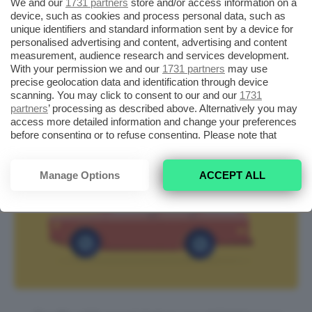
We and our
1731 partners
store and/or access information on a
device, such as cookies and process personal data, such as
3) L’ITALIA IN BICI: ALLA SCOPERTA DELLE 3
unique identifiers and standard information sent by a device for
personalised advertising and content, advertising and content
PISTE CICLABILI PIÙ BELLE DA FARE
measurement, audience research and services development.
With your permission we and our
1731 partners
may use
precise geolocation data and identification through device
Salva
scanning. You may click to consent to our and our
1731
partners
’ processing as described above. Alternatively you may
access more detailed information and change your preferences
before consenting or to refuse consenting. Please note that
some processing of your personal data may not require your
consent, but you have a right to object to such processing. Your
preferences will apply to this website only. You can change
Manage Options
ACCEPT ALL
your preferences or withdraw your consent at any time by
returning to this site and clicking the
privacy policy
button at the
bottom of the webpage.