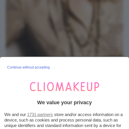
Continue without accepting
We value your privacy
We and our
1731 partners
store and/or access information on a
Via Pinterest
device, such as cookies and process personal data, such as
unique identifiers and standard information sent by a device for