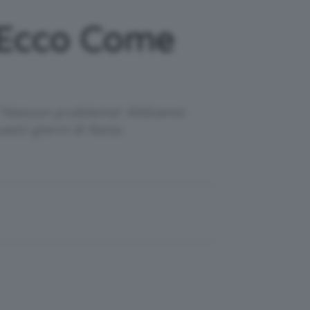
 Ecco Come
ee? Nessun problema! Abbiamo
esti giorni di festa.