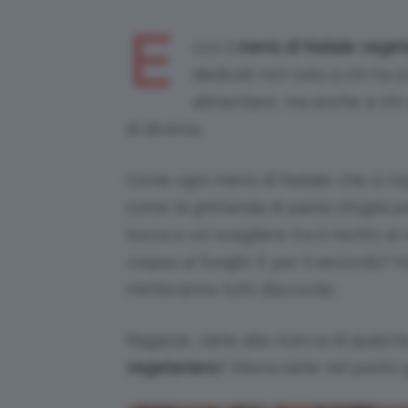
E
cco il
menù di Natale veget
dedicati non solo a chi ha 
alimentare, ma anche a chi 
di diverso.
Come ogni menù di Natale che si rispe
come la ghirlanda di pasta sfoglia p
tocca a voi scegliere tra il risotto a
crepes
ai funghi. E per il secondo? 
metteranno tutti d’accordo.
Ragazze, siete alla ricerca di qualc
vegetariano
? Allora siete nel posto 