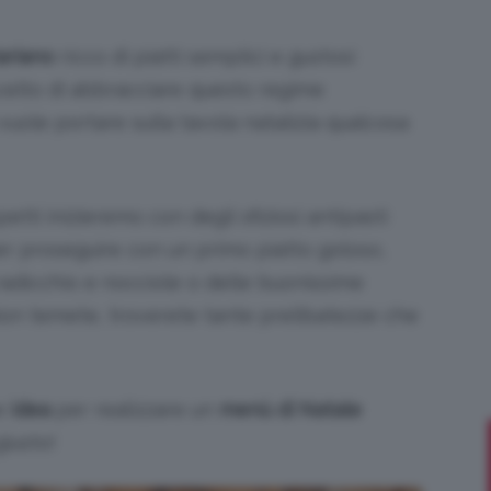
ariano
ricco di piatti semplici e gustosi
scelto di abbracciare questo regime
Bellezza
vuole portare sulla tavola natalizia qualcosa
tti inizieremo con degli sfiziosi antipasti
er proseguire con un primo piatto goloso,
e
l radicchio e nocciole o delle buonissime
Non temete, troverete tante prelibatezze che
Makeup
he
idea
per realizzare un
menù di Natale
giusto!