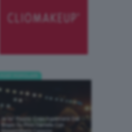
POST POPOLARI
Je So’ Pazzo: Cosa Aspettarsi Dal
Biopic Su Pino Daniele Con
Massimiliano Caiazzo