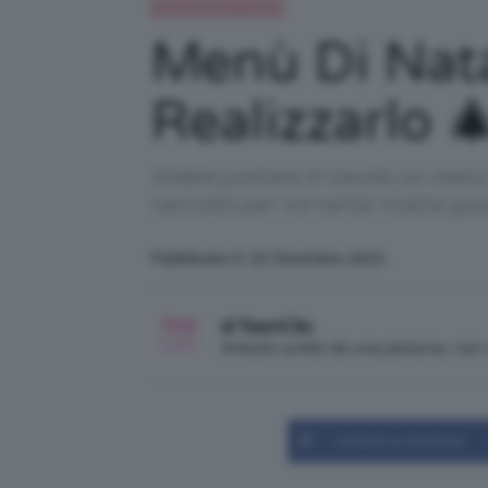
Alimentazione e dieta
Menù Di Nat
Realizzarlo 
Volete portare in tavola un menù
raccolto per voi tante ricette gust
Pubblicato il: 22 Dicembre 2021
di TeamClio
Articolo scritto da una persona, no
Condividi su Facebook