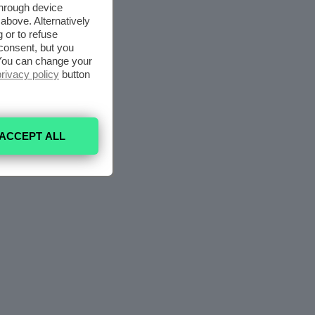
through device
above. Alternatively
 or to refuse
consent, but you
. You can change your
privacy policy
button
ACCEPT ALL