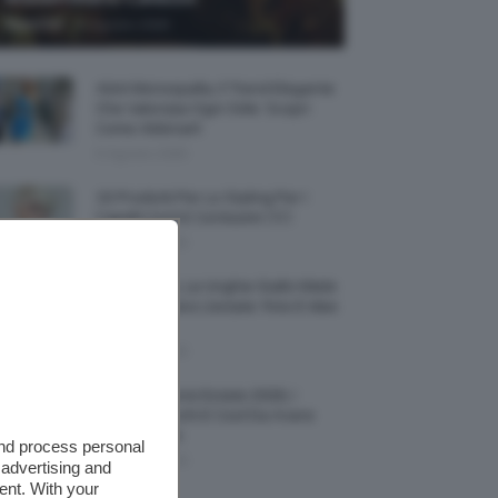
-
TeamClio
6 Agosto 2026
Abiti Monospalla, Il Trend Elegante
Che Valorizza Ogni Stile: Scopri
Come Abbinarli
6 Agosto 2026
15 Prodotti Per Lo Styling Per I
Capelli Corti E Cortissimi 💇🏻‍♀️
6 Agosto 2026
Honey Nails, Le Unghie Giallo Miele
Che Dominano L’estate: Foto E Idee
Nail Art
6 Agosto 2026
Vestiti Lingerie Estate 2026, I
Modelli Freschi E Cool Da Avere
Nell’armadio
and process personal
6 Agosto 2026
 advertising and
ent. With your