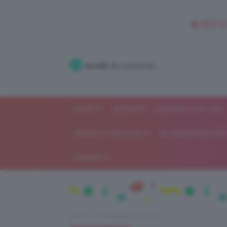
🥥 NEW IN
Accedi
alla community
SHOP
ISCRIVITI
LAVORA CON NOI
MODA E FASHION
ALIMENTAZIONE 
GOSSIP
Home
Alimentazione e dieta