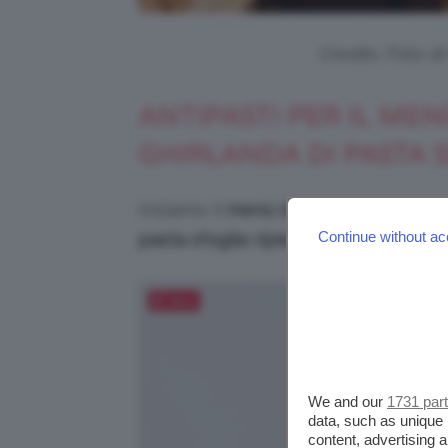
Credits: Foto d
ANTIPASTI PER IL MEN
GHIRLANDA DI PASTA 
Iniziamo il
menù di Natale vegetaria
Continue without ac
pasta sfoglia ripiena
.
Salva
We and our
1731 par
data, such as unique 
content, advertising