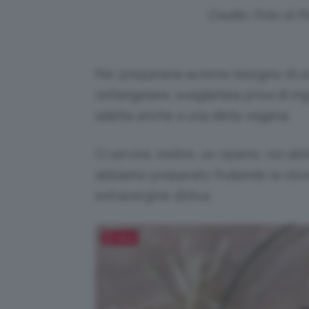
Credits: Foto di 
Per prepararla avremo bisogno di un 
rettangolare, sceglietela priva di in
adatta anche a una dieta vegana.
Ci servirà, inoltre, un ripieno, noi 
abbiamo preparato frullando le oliv
extravergine d’oliva.
Salva