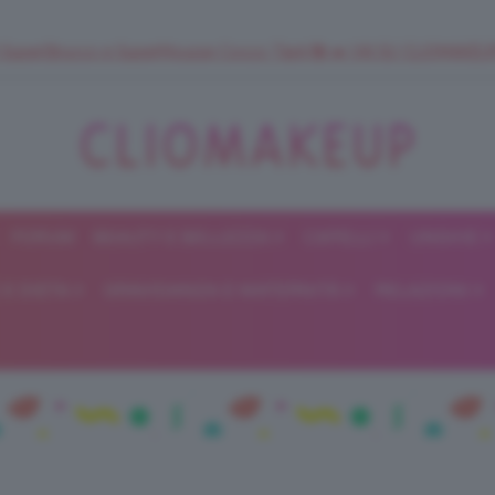
 SuperStrucco e SuperMousse Cocco Tiarè 🌺 ➡️ VAI SU CLIOMAK
FORUM
BEAUTY E BELLEZZA
CAPELLI
UNGHIE
ClioMakeUp
E DIETA
GRAVIDANZA E MATERNITÀ
RELAZIONI
Blog