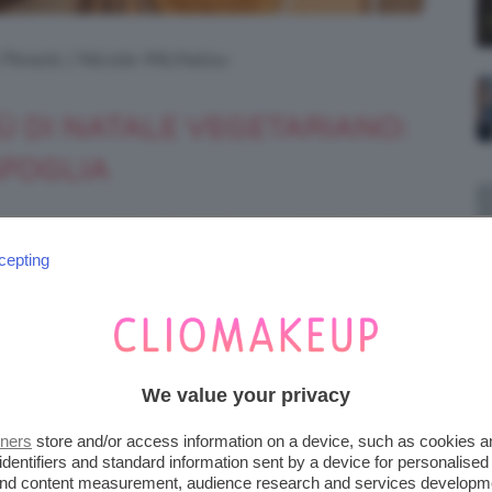
i Pexels | Nicole Michalou
Ù DI NATALE VEGETARIANO:
SFOGLIA
no
con un
antipasto sfizioso
, la
ghirlanda di
cepting
We value your privacy
tners
store and/or access information on a device, such as cookies 
identifiers and standard information sent by a device for personalised
 and content measurement, audience research and services developm