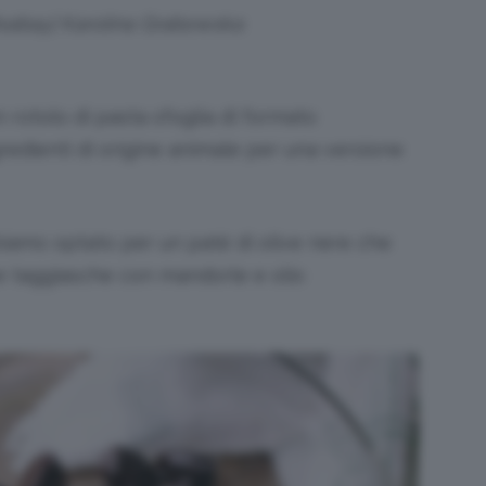
Pixabay| Karolina Grabowska
rotolo di pasta sfoglia di formato
gredienti di origine animale per una versione
abbiamo optato per un paté di olive nere che
e taggiasche con mandorle e olio