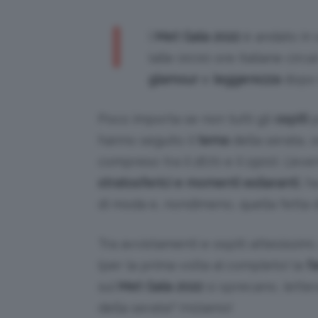
I
l
Met Gala 2022
è andato in s
(alle 00:00 ore italiane cir
glamour
e
leggerezza
dopo l
Poco importa se non tutti gli
ospiti
p
hanno seguito il
tema
della serata, 
compreso tra il 1870 e il 1900). L’ev
stratosferici e momenti esilaranti
, h
di moda e, nondimeno, quella fetta di
Tra avvistamenti e ospiti attesissim
(per la prima volta al completo) la
f
sul
Met Gala 2022
si sprecano, letter
della serata? Iniziamo!