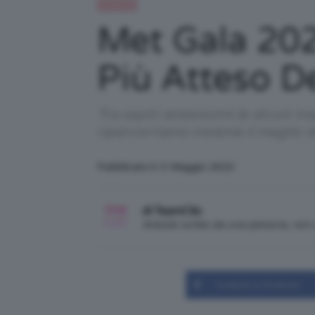
Celebrità
Met Gala 20
Più Atteso D
Tra ospiti attesissimi (e alcuni in
ripercorriamo insieme il meglio d
Pubblicato il: 3 Maggio 2022
di TeamClio
Articolo scritto da una persona, no
Condividi su Facebook