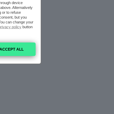
through device
above. Alternatively
 or to refuse
consent, but you
. You can change your
privacy policy
button
ACCEPT ALL