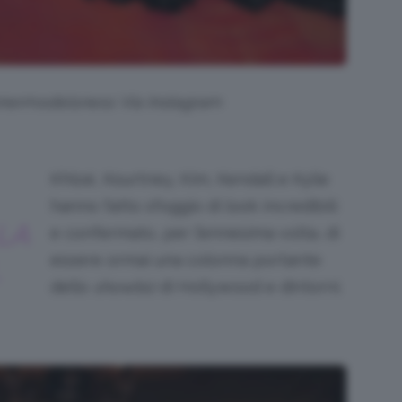
nnermodelsness Via Instagram
Khloé, Kourtney, Kim, Kendall e Kylie
hanno fatto sfoggio di look incredibili
LA
e confermato, per l’ennesima volta, di
essere ormai una colonna portante
dello
showbiz
di Hollywood e dintorni.