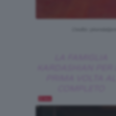
Credits: @
kendallje
LA FAMIGLIA
KARDASHIAN PER 
PRIMA VOLTA AL
COMPLETO
Salva