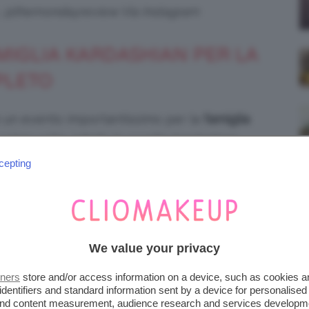
s, @themondayreview Via Instagram
AMIGLIA KARDASHIAN PER LA
PLETO
 un evento importantissimo per la
famiglia
rima volta, infatti, le sorelle Kardashian-
ul red carpet.
cepting
We value your privacy
tners
store and/or access information on a device, such as cookies 
identifiers and standard information sent by a device for personalised
 and content measurement, audience research and services developm