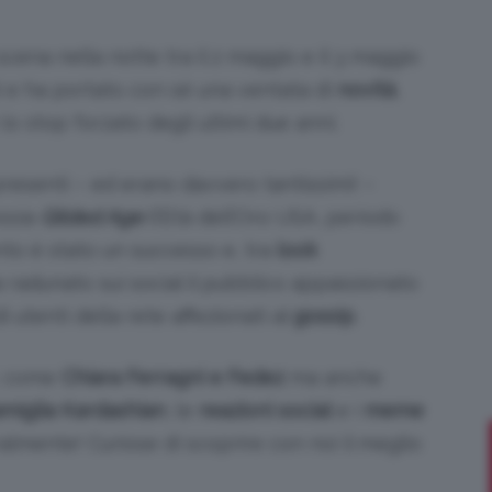
cena nella notte tra il 2 maggio e il 3 maggio
ca) e ha portato con sé una ventata di
novità
,
Bellezza
o stop forzato degli ultimi due anni.
resenti – ed erano davvero tantissimi! –
ossia
Gilded Age
(l’Età dell’Oro USA, periodo
ento è stato un successo e, tra
look
e
a radunato sui social il pubblico appassionato
 utenti della rete affezionati al
gossip
.
i, come
Chiara Ferragni e Fedez
ma anche
Makeup
amiglia Kardashian
, le
reazioni social
e i
meme
almente! Curiose di scoprire con noi il meglio