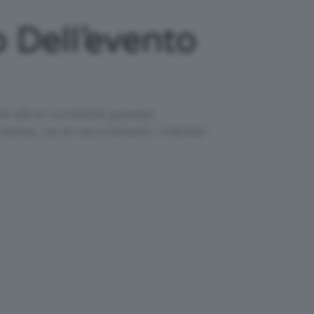
Dell’evento
me altre curiosità gossip,
rtente, ce la raccontano i meme!