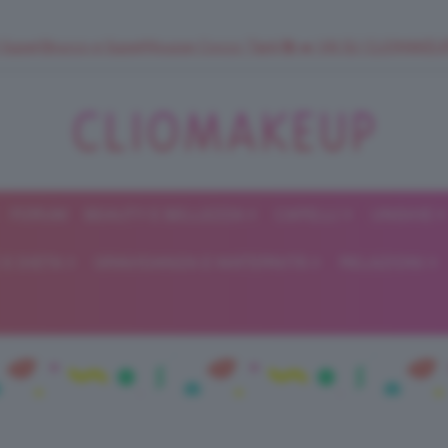
 SuperStrucco e SuperMousse Cocco Tiarè 🌺 ➡️ VAI SU CLIOMAK
FORUM
BEAUTY E BELLEZZA
CAPELLI
UNGHIE
ClioMakeUp
E DIETA
GRAVIDANZA E MATERNITÀ
RELAZIONI
Blog