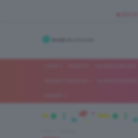
🥥 NEW IN
Accedi
alla community
SHOP
ISCRIVITI
LAVORA CON NOI
MODA E FASHION
ALIMENTAZIONE 
GOSSIP
Home
Celebrità