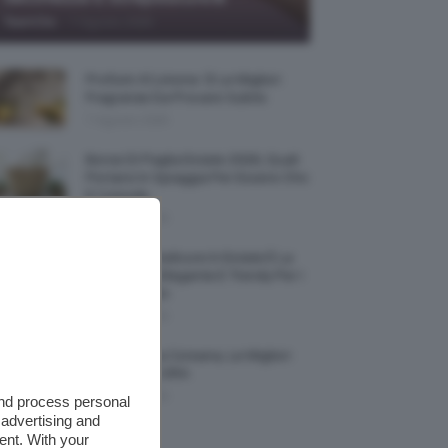
-
TeamClio
7 Agosto 2026
Profumi Al Limone 🍋 Le Migliori
Fragranze Da Provare Subito
7 Agosto 2026
Borse Di Paglia Estate 2026, Quali
Portarsi In Spiaggia Per Essere Chic
E Comode
7 Agosto 2026
La French Pedicure In Estate È La
Nail Art Più Elegante E Trendy Per I
Nostri Piedini
7 Agosto 2026
Tinta Labbra Coreana, Le Migliori
Da Provare ORA
7 Agosto 2026
and process personal
 advertising and
ent. With your