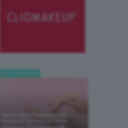
POST POPOLARI
Creme Mani Protettive ✨ 12
Riparatrici Da Provare Contro
Secchezza E Screpolature🔝