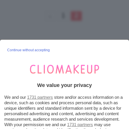
1
2
Continue without accepting
We value your privacy
We and our
1731 partners
store and/or access information on a
device, such as cookies and process personal data, such as
unique identifiers and standard information sent by a device for
personalised advertising and content, advertising and content
measurement, audience research and services development.
With your permission we and our
1731 partners
may use