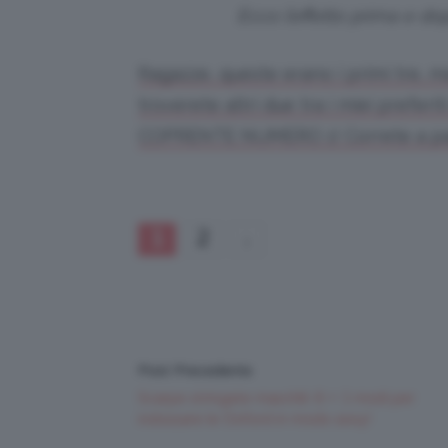
Ecco l’effetto prima e do
Ragazze, queste erano i primi tre, ma
troverete altri due tra i miei prefer
COPRENTE NUMERO 1! Correte a pa
1
2
Post Precedente
Scarpe stringate maschili: 6 + 1 modi per
indossare le Oxford in modo sexy!