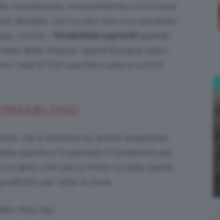
fetto mascherone
, inconveniente a cui si può
e idratata, con un olio viso o un prodotto
;)
up. Inoltre, i
fondotinta coprenti
quando
mare delle chiazze, quindi bisogna starci
o i miei 6 TOP, perchè li amo e a chi li
DERMABLEND
betto, ma in America ho anche acquistato
talia; questo è in assoluto il fondotinta più
va detto che secca molto la pelle quindi
rattutto per tutte le zone.
dits: Miss Vay