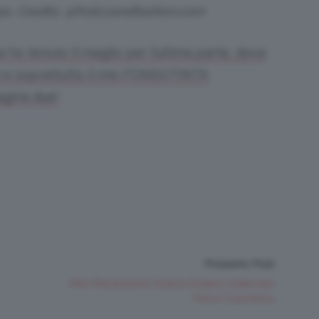
po. Credits: @frolicsandfashion.com
 ho tenuto il meglio per l’ultima parte, dove
iti e soprattutto il mio FONDOTINTA
gina due!
Prossimo Post
Mini Recensione Drama Empire Collection
Neve Cosmetics