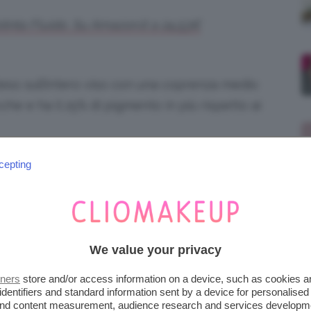
nta Fluido. Su Amazon.it a 24,53€
teso sull’intero viso con una coprenza medio
cche e ha il 25% di pigmento in più rispetto ai
cepting
INFALLIBLE
lible 24 Hour-Matte. Su Amazon.it a 9,80€
 mie preferite, ha una
coprenza ottima
e una
We value your privacy
to
, e il colore che uso io è il numero
12
.
tners
store and/or access information on a device, such as cookies 
identifiers and standard information sent by a device for personalised
 and content measurement, audience research and services developm
d è facile da sfumare, si fissa in fretta e