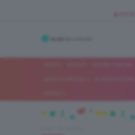
🥥 NEW IN
Accedi
alla community
SHOP
ISCRIVITI
LAVORA CON NOI
MODA E FASHION
ALIMENTAZIONE 
GOSSIP
Home
Top TeamClio