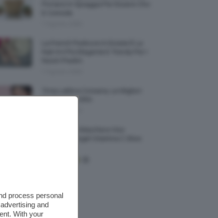
Portarsi In Spiaggia Per Essere Chic
E Comode
7 Agosto 2026
La French Pedicure In Estate È La
Nail Art Più Elegante E Trendy Per I
Nostri Piedini
7 Agosto 2026
Tinta Labbra Coreana, Le Migliori
Da Provare ORA
7 Agosto 2026
Recensione Maschera Viso
Sephora Idrogel Vitamina C Glow
Mask
and process personal
 advertising and
ent. With your