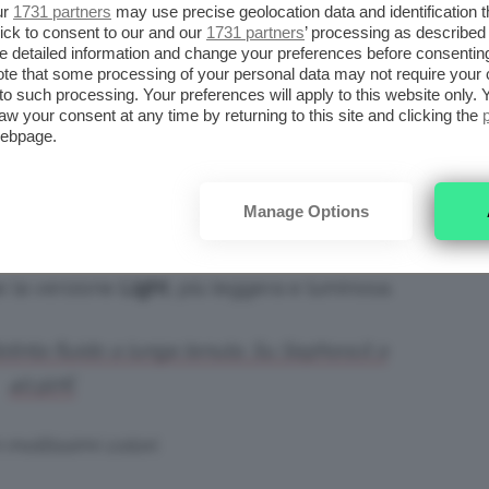
ur
1731 partners
may use precise geolocation data and identification 
la pelle disidratata segna un po’, ma non in
ick to consent to our and our
1731 partners
’ processing as described 
detailed information and change your preferences before consenting
non è completamente matt
.
te that some processing of your personal data may not require your 
t to such processing. Your preferences will apply to this website only
aw your consent at any time by returning to this site and clicking the
AUDER DOUBLE WEAR
webpage.
amoso nonché
uno dei più venduti al mondo
,
Manage Options
sa
. Se avete bisogno di un po’ di coprenza
icuramente il top, ma non lo consiglio alle
ue la versione
Light
, più leggera e luminosa.
nta fluido a lunga tenuta. Su Sephora.it a
40,90€
 moltissimi colori.