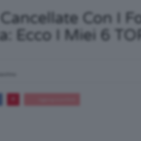
/
 Cancellate Con I F
a: Ecco I Miei 6 TO
Tutto
macchina
su
Trucco,