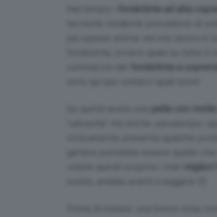
Nel tempo i
fondotinta ad alta copr
tecniche moderne prevedono di soli
più spesso anche nel mio lavoro è l’u
fondotinta, ovvero quasi su tutto il 
commercio dei
fondotinta a coprenz
sono qui per svelarvi quali sono!
Se quindi avete una
pelle con molte
“salvavita” ma anche
salvatempo
, o
ciclicamente presenta qualche prob
genere potrebbe essere quello che 
volete quindi scoprire i miei
migliori
scelta, andate avanti a leggere 🙂
Prima di iniziare, una breve nota; c