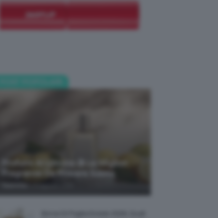
POST POPOLARI
Profumi Al Limone 🍋 Le Migliori
Fragranze Da Provare Subito
-
TeamClio
7 Agosto 2026
Borse Di Paglia Estate 2026, Quali