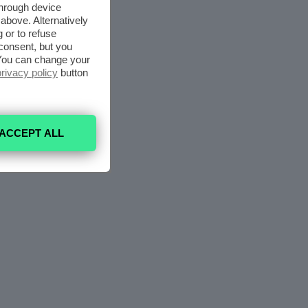
through device
above. Alternatively
 or to refuse
consent, but you
. You can change your
privacy policy
button
ACCEPT ALL