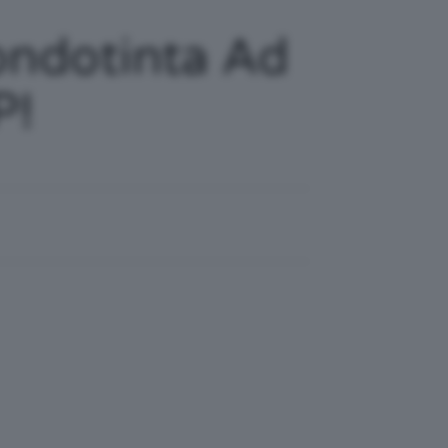
ondotinta Ad
P!