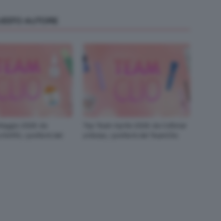
QUESTO AUTORE
aggio 2026: da
Top Team Aprile 2026: da Collistar
NARS, i preferiti del
a Mulac, i preferiti del TeamClio