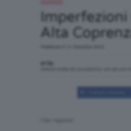
Top TeamClio
Imperfezioni
Alta Coprenz
Pubblicato il: 11 Dicembre 2016
di Clio
Articolo scritto da una persona, non da una 
Condividi su Facebook
Ciao ragazze!