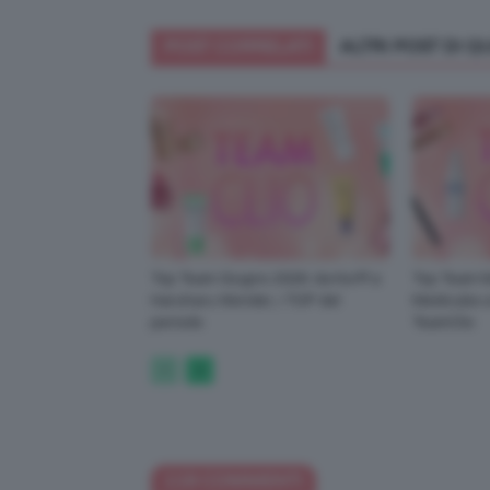
POST CORRELATI
ALTRI POST DI 
Top Team Giugno 2026: da Korff a
Top Team M
Haruharu Wonder, i TOP del
Medicube a 
periodo
TeamClio
119 COMMENTI