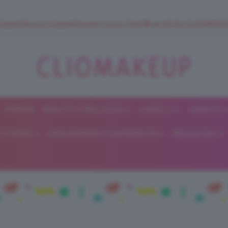
 SuperStrucco e SuperMousse Cocco Tiarè 🌺 ➡️ VAI SU CLIOMAK
FORUM
BEAUTY E BELLEZZA
CAPELLI
UNGHIE
ClioMakeUp
E DIETA
GRAVIDANZA E MATERNITÀ
RELAZIONI
Blog