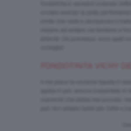
fondotinta è
stenderli evitando l’ef
ovviare avendo la pelle perfettament
simile che vada a
stemperare
il make
iniziano ad andare via tendono a for
attente. Ciò premesso, ecco quali son
consiglio!
FONDOTINTA VICHY 
A me piace la versione liquida in tu
quella in pot, ancora irreperibile in I
coprente che abbia mai provato, ma 
può non andare bene per tutte e sop
Cre