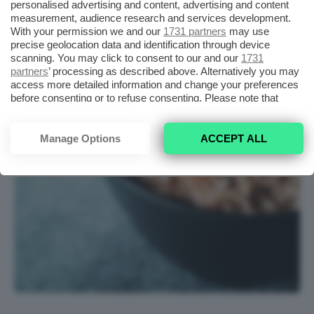
personalised advertising and content, advertising and content
measurement, audience research and services development.
With your permission we and our
1731 partners
may use
precise geolocation data and identification through device
scanning. You may click to consent to our and our
1731
partners
’ processing as described above. Alternatively you may
access more detailed information and change your preferences
before consenting or to refuse consenting. Please note that
some processing of your personal data may not require your
consent, but you have a right to object to such processing. Your
preferences will apply to this website only. You can change
Manage Options
ACCEPT ALL
your preferences or withdraw your consent at any time by
returning to this site and clicking the
privacy policy
button at the
bottom of the webpage.