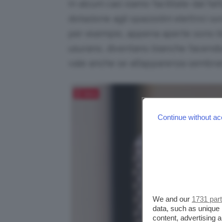
In alcuni casi siamo facilitate dal fa
dotazione agli spazzolini elettrici so
per esempio, appena aperte sono b
usurano, diventano bianche facendoc
vale anche se all’apparenza sembran
Salva
Continue without ac
We and our
1731 par
data, such as unique 
content, advertising