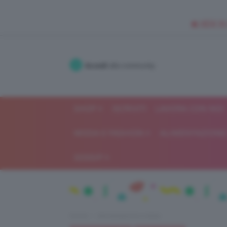
🥥 NEW IN
Accedi
alla community
SHOP
ISCRIVITI
LAVORA CON NOI
MODA E FASHION
ALIMENTAZIONE 
GOSSIP
Home
Alimentazione e dieta