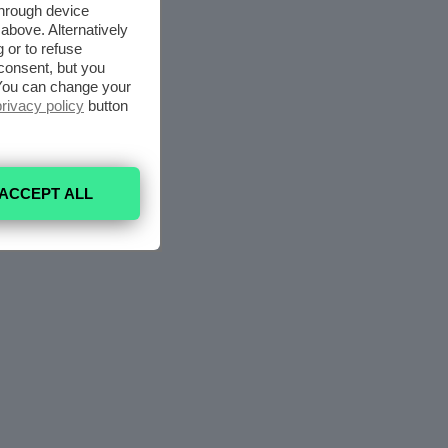
through device
above. Alternatively
 or to refuse
consent, but you
. You can change your
privacy policy
button
ACCEPT ALL