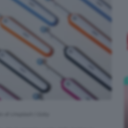
;)
to di Unsplash | Goby