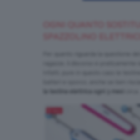
OGNI QUANTO SOSTITU
SPAZZOLINO ELETTRI
Per quanto riguarda la questione de
ragazze, il discorso è praticamente 
Infatti, pure in questo caso le testi
batteri e sporco, anche se ben risci
la testina elettrica ogni 3 mesi
circa.
Salva