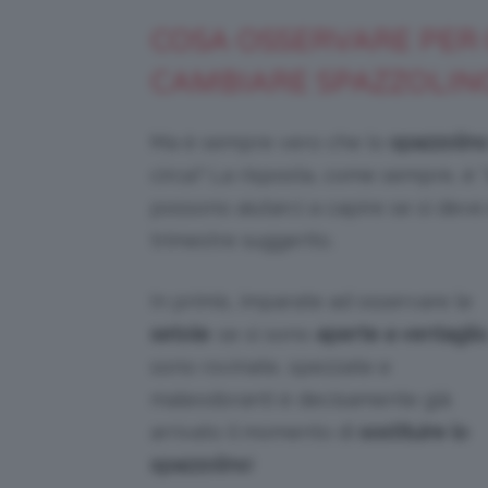
COSA OSSERVARE PER
CAMBIARE SPAZZOLIN
Ma è sempre vero che lo
spazzolin
circa? La risposta, come sempre, è “
possono aiutarci a capire se si dev
trimestre suggerito.
In primis, imparate ad osservare le
setole
: se si sono
aperte a ventaglio
sono rovinate, spezzate e
maleodoranti è decisamente già
arrivato il momento di
sostituire lo
spazzolino
!