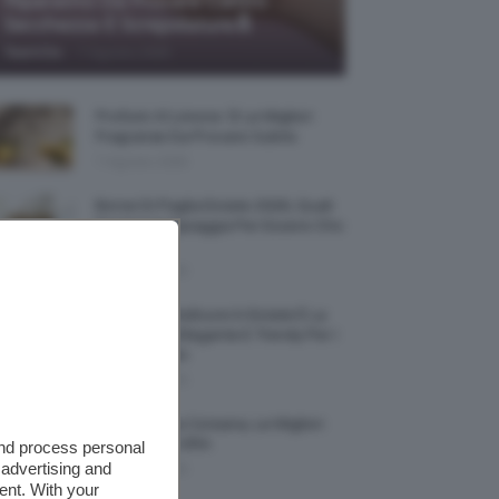
Riparatrici Da Provare Contro
Secchezza E Screpolature🔝
-
TeamClio
7 Agosto 2026
Profumi Al Limone 🍋 Le Migliori
Fragranze Da Provare Subito
7 Agosto 2026
Borse Di Paglia Estate 2026, Quali
Portarsi In Spiaggia Per Essere Chic
E Comode
7 Agosto 2026
La French Pedicure In Estate È La
Nail Art Più Elegante E Trendy Per I
Nostri Piedini
7 Agosto 2026
Tinta Labbra Coreana, Le Migliori
Da Provare ORA
and process personal
 advertising and
7 Agosto 2026
ent. With your