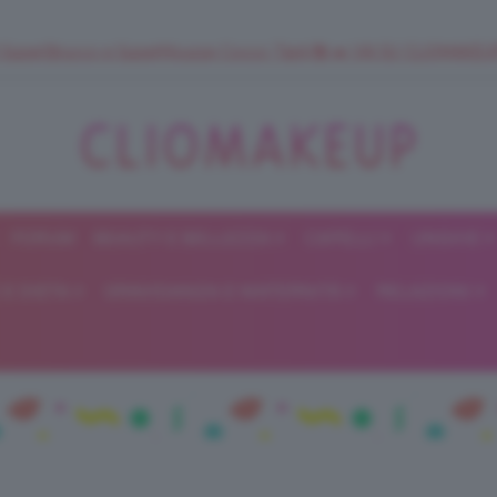
 SuperStrucco e SuperMousse Cocco Tiarè 🌺 ➡️ VAI SU CLIOMAK
FORUM
BEAUTY E BELLEZZA
CAPELLI
UNGHIE
ClioMakeUp
E DIETA
GRAVIDANZA E MATERNITÀ
RELAZIONI
Blog