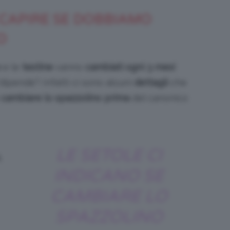
 CAPIRE SE DOBBIAMO
O
o
e le
testine
vanno
cambiati ogni 3 mesi
dipende”! Infatti ci sono alcuni
dettagli
che
e
cambiare lo spazzolino prima
del canonico
LE SETOLE CI
,
INDICANO SE
CAMBIARE LO
SPAZZOLINO