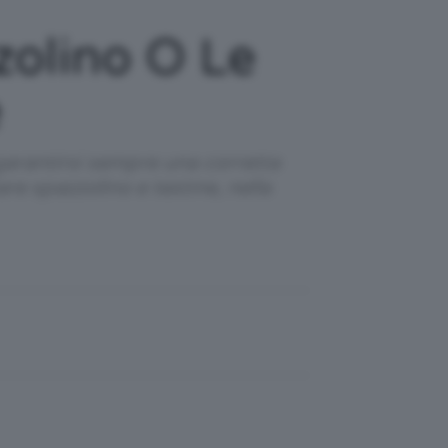
olino O Le
e
 garantirsi sempre una corretta
are spazzolino e testine, nella