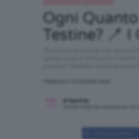
Alimentazione e dieta
Beauty e bellezza
Ogni Quanto
Testine? 🪥 I
Sostituire le testine o lo spazzo
igiene orale e diminuire il rischi
pratica? Vediamo insieme qualche 
Pubblicato il: 15 Dicembre 2022
di TeamClio
Articolo scritto da una persona, no
Condividi su Facebook