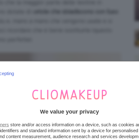
tto che la maggior parte delle testine in
no dotate di s
etole che sbiadiscono con l’uso
:
lu e, mano a mano che vengono usate e si
i ricordare che è bene sostituirle (questo
o perfette).
cepting
We value your privacy
tners
store and/or access information on a device, such as cookies 
identifiers and standard information sent by a device for personalised
 and content measurement, audience research and services developm