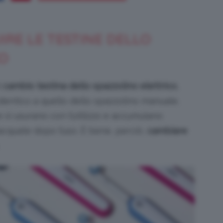
IRE LE TESTINE DELLO
Bellezza
CO
l
cambio testina dello spazzolino elettrico
,
identico a quello dello spazzolino manuale.
ne si usurano con l’utilizzo e accumulano
e
acquate dopo l’uso. È bene, perciò,
cambiare
Makeup