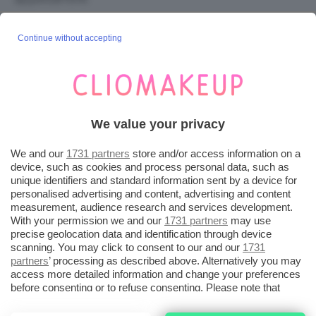
L’articolo contiene link a prodotti affiliati
Continue without accepting
Ma ehi ragazze, dove state andando? A pagina
2 scoprirete quali sono i prodotti da acquistare
per realizzare un perfetto ombrè mascara. Vi
We value your privacy
aspettiamo di là!
We and our
1731 partners
store and/or access information on a
device, such as cookies and process personal data, such as
unique identifiers and standard information sent by a device for
personalised advertising and content, advertising and content
measurement, audience research and services development.
1
2
With your permission we and our
1731 partners
may use
precise geolocation data and identification through device
scanning. You may click to consent to our and our
1731
partners
’ processing as described above. Alternatively you may
access more detailed information and change your preferences
before consenting or to refuse consenting. Please note that
some processing of your personal data may not require your
consent, but you have a right to object to such processing. Your