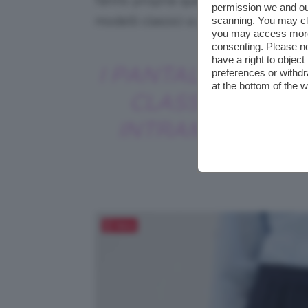
fanno propria questa tendenza e per 
permission we and o
modelli classici a partire proprio dai 
scanning. You may cl
you may access more 
consenting. Please no
have a right to objec
I PANTALONI IN LI
preferences or withdr
at the bottom of the 
CLASSICI SONO
INTRAMONTABIL
Salva