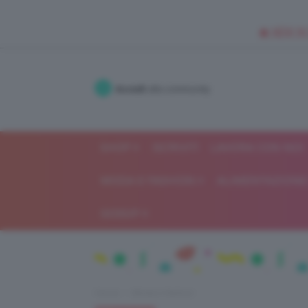
🥥 NEW IN
Accedi
alla community
SHOP
ISCRIVITI
LAVORA CON NOI
MODA E FASHION
ALIMENTAZIONE 
GOSSIP
Home
Moda e fashion