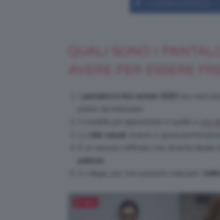
Condividi su Facebook
QUALI SONO I PANTALO
AVERE PER ESSERE FR
I
pantaloni in lino estate 2025
non mancano 
pratici da indossare.
Il modello più apprezzato è quello a
vita a
Lo
stile casual
, invece si sposa perfettament
È un tessuto raffinato che diventa ideale d
palazzo
.
In valigia, poi, non possono mancare i
ball
Salva