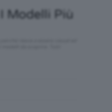
I Modelli Più
perché riesce a essere casual ed
i modelli da scoprire. Tutti