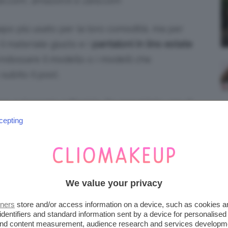
pe.com, amazon.it e zara.com
apo più usato per la loro comodità, ma per
l materiale giusto e i
pantaloni in lino estate
 indossare il modello o i modelli che
subito il post.
iena autonomia editoriale. Se acquistate uno di
 una commissione.
cepting
ESTATE 2025 CLASSICI HANNO
We value your privacy
di moda è quello classico perché può essere
tners
store and/or access information on a device, such as cookies 
a sempre moderno. Anche i
pantaloni in lino
identifiers and standard information sent by a device for personalised
 and content measurement, audience research and services developm