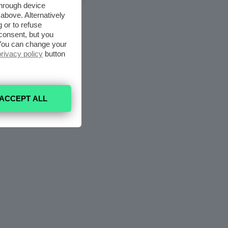
through device
above. Alternatively
 or to refuse
consent, but you
. You can change your
privacy policy
button
ACCEPT ALL