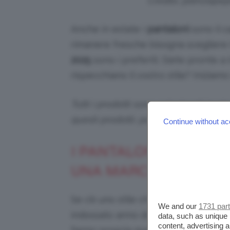
Credits: patriziape
Anche in estate i
pantaloni
sono il c
rimanere fresche bisogna scegliere i
2025
sono i preferiti. Siete pronte a
rispecchiano il vostro stile? Iniziamo 
Tutti i prodotti sono selezionati in p
questi prodotti, potremmo ricevere
Continue without ac
I PANTALONI IN LINO 
UNA MARCIA IN PIÙ
Se c’è uno stile che non passa mai 
We and our
1731 par
indossato anno dopo anno e risult
data, such as unique 
content, advertising