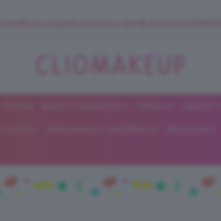
 SuperStrucco e SuperMousse Cocco Tiarè 🌺 ➡️ VAI SU CLIOMAK
FORUM
BEAUTY E BELLEZZA
CAPELLI
UNGHIE
ClioMakeUp
E DIETA
GRAVIDANZA E MATERNITÀ
RELAZIONI
Blog