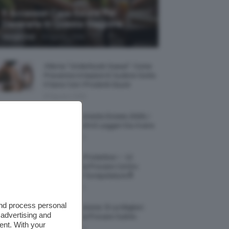
5 Accessori Casa Estate Per
Decorarla In Questa Stagione
-
Giorgia Asti
8 Agosto 2026
Allerta “Underboob Sweat”: Come
Prevenire Irritazioni E Sudore Sotto
Il Seno Con I Prodotti Giusti
8 Agosto 2026
Borse All’uncinetto Estate 2026, I
Modelli Freschi E Leggeri Da Avere
8 Agosto 2026
Creme Mani Protettive ✨ 12
Riparatrici Da Provare Contro
Secchezza E Screpolature🔝
7 Agosto 2026
and process personal
Profumi Al Limone 🍋 Le Migliori
 advertising and
Fragranze Da Provare Subito
ent. With your
7 Agosto 2026