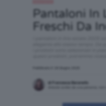
Moda e fashion
Pantaloni In 
Freschi Da I
I pantaloni in lino estate 2025 
elegante allo stesso tempo. Da que
i prodotti sono selezionati in pi
questi prodotti, potremmo ricev
Pubblicato il: 18 Giugno 2025
di Francesca Baranello
Articolo scritto da una persona, no