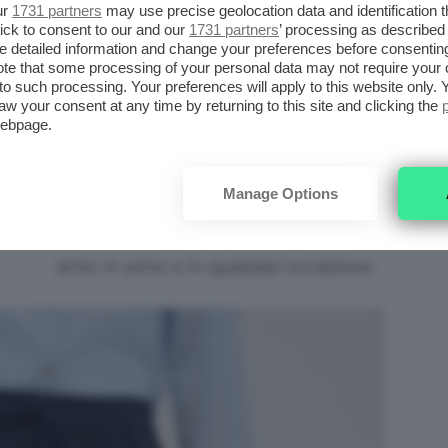
l’estate hanno deciso di mettere in risalto i
ur
1731 partners
may use precise geolocation data and identification 
colori.
ick to consent to our and our
1731 partners
’ processing as described 
detailed information and change your preferences before consenting
te that some processing of your personal data may not require your 
Il bianco e il nero rimangono i più
t to such processing. Your preferences will apply to this website only
NO
aw your consent at any time by returning to this site and clicking the
richiesti per la loro capacità di
webpage.
abbinarsi a qualsiasi colore, alla
palette però vanno aggiunti anche il
I
Manage Options
beige, il marrone e il blu. Tinte senza
tempo possono essere sfruttate di
anno in anno e in qualsiasi occasione.