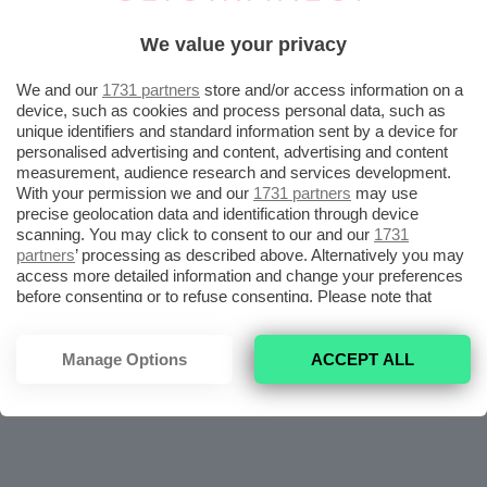
Allerta “Underboob Sweat”: come
prevenire irritazioni e sudore sotto il
We value your privacy
seno con i prodotti giusti
We and our
1731 partners
store and/or access information on a
device, such as cookies and process personal data, such as
Creme mani protettive ✨ 12
unique identifiers and standard information sent by a device for
riparatrici da provare contro
personalised advertising and content, advertising and content
secchezza e screpolature🔝
measurement, audience research and services development.
With your permission we and our
1731 partners
may use
precise geolocation data and identification through device
Profumi al limone 🍋 le migliori
scanning. You may click to consent to our and our
1731
fragranze da provare subito
partners
’ processing as described above. Alternatively you may
access more detailed information and change your preferences
before consenting or to refuse consenting. Please note that
some processing of your personal data may not require your
consent, but you have a right to object to such processing. Your
preferences will apply to this website only. You can change
Manage Options
ACCEPT ALL
your preferences or withdraw your consent at any time by
returning to this site and clicking the
privacy policy
button at the
bottom of the webpage.