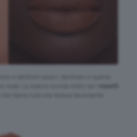
moso e dal finish opaco, declinato in questa
no nude. La nuance ricorda molto sia i
rossetti
, che hanno tutti una texture lievemente