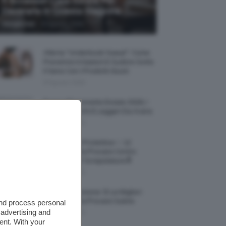
5 Accessori Casa Estate Per
Decorarla In Questa Stagione
-
Giorgia Asti
8 Agosto 2026
Allerta “Underboob Sweat”: Come
Prevenire Irritazioni E Sudore Sotto
Il Seno Con I Prodotti Giusti
8 Agosto 2026
Borse All’uncinetto Estate 2026, I
Modelli Freschi E Leggeri Da Avere
8 Agosto 2026
Creme Mani Protettive ✨ 12
Riparatrici Da Provare Contro
Secchezza E Screpolature🔝
7 Agosto 2026
Profumi Al Limone 🍋 Le Migliori
Fragranze Da Provare Subito
and process personal
 advertising and
7 Agosto 2026
ent. With your