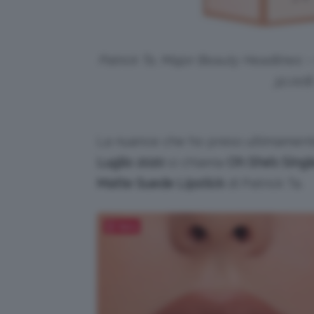
Patrick Ta, Major Beauty Headlines –
32,00$
La nuance che ho preso ultimamente 
Luglio 2020
si chiama
Oh
She’s Singl
Matte Suede Lipstick
di Patrick Ta.
Salva