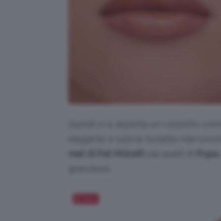
Quindi ci si aspetta un rossetto cre
elegante e sobria tonalità marronci
mat di Pat MGrath
sia quelli di
Pupa
granulosa.
Salva