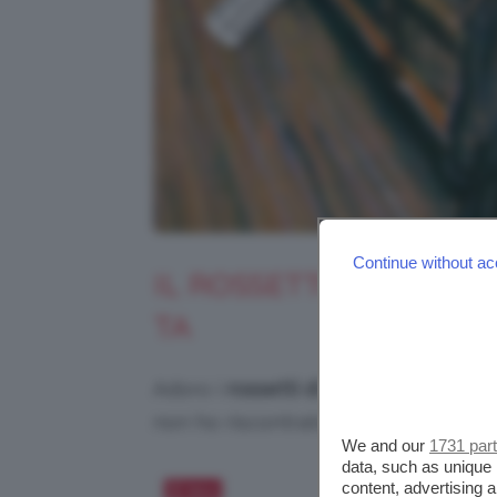
Continue without ac
IL ROSSETTO NUDE MA
TA
Adoro i
rossetti di Patrick Ta
, la sua
non ho riscontrato le meravigliose 
We and our
1731 par
data, such as unique 
content, advertising
Salva