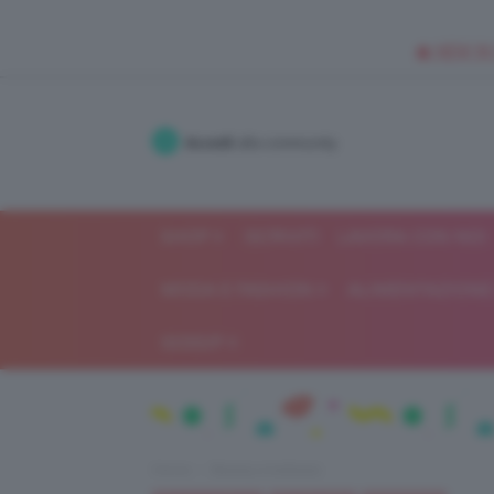
🥥 NEW IN
Accedi
alla community
SHOP
ISCRIVITI
LAVORA CON NOI
MODA E FASHION
ALIMENTAZIONE 
GOSSIP
Home
Beauty e bellezza