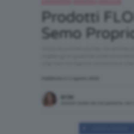
Beauty e bellezza
Flop TeamClio
IN EVIDENZA
Prodotti FLO
Semo Propri
Viste le poche uscite, ho anche po
make up e qualche utile strument
che non mi hanno convinta e che 
Pubblicato il: 2 Agosto 2020
di Clio
Articolo scritto da una persona, no
Condividi su Facebook