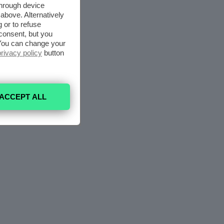
through device
above. Alternatively
 or to refuse
consent, but you
. You can change your
privacy policy
button
ACCEPT ALL