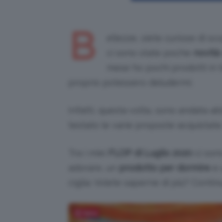
B
ellezze, siete curiose di sco
ci sono state poche
novità
mese ho pochi prodotti in b
proprio potessero deludermi.
Infatti, questa volta, sono andata 
testato le varie proposte acquistate
Tra i miei
FLOP di Luglio 2020
ci son
adorare, un
prodotto per
dormire
e 
ciglia. Volete saperne di più? Contin
Salva