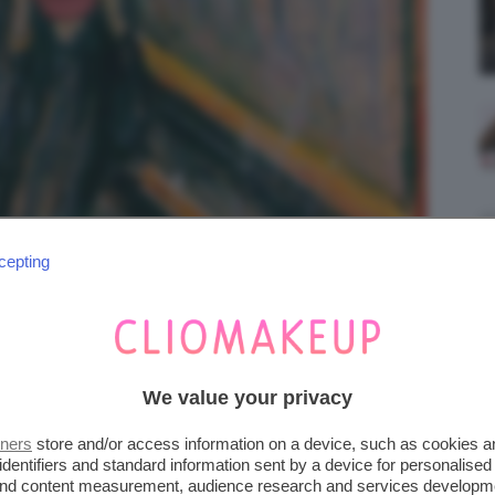
cepting
 TROPPO SECCO DI PATRICK
 linea mi piace moltissimo ma questa volta
We value your privacy
caratteristiche che ho sempre apprezzato.
tners
store and/or access information on a device, such as cookies 
identifiers and standard information sent by a device for personalised
 and content measurement, audience research and services developm