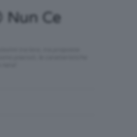
 Nun Ce
issimi tra loro, tra proposte
o piaciuti, le caratteristiche
 nera!