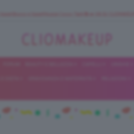
 SuperStrucco e SuperMousse Cocco Tiarè 🌺 ➡️ VAI SU CLIOMAK
FORUM
BEAUTY E BELLEZZA
CAPELLI
UNGHIE
ClioMakeUp
E DIETA
GRAVIDANZA E MATERNITÀ
RELAZIONI
Blog