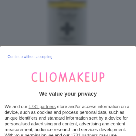
Continue without accepting
Heeley, Cardinal Eau de Parfum. Prezzo: 151,45€
su amazon.it
We value your privacy
We and our
1731 partners
store and/or access information on a
Si apre con lino, pepe rosa e nero e poi
device, such as cookies and process personal data, such as
approda al cuore di incenso, mirra e cisto
unique identifiers and standard information sent by a device for
personalised advertising and content, advertising and content
labdano; si chiude con il mitico patchouli, che si
measurement, audience research and services development.
With your permission we and our
1731 partners
may use