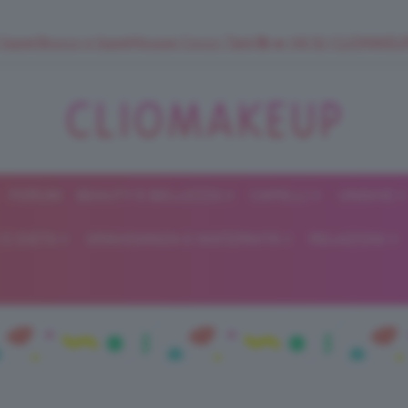
 SuperStrucco e SuperMousse Cocco Tiarè 🌺 ➡️ VAI SU CLIOMAK
FORUM
BEAUTY E BELLEZZA
CAPELLI
UNGHIE
ClioMakeUp
E DIETA
GRAVIDANZA E MATERNITÀ
RELAZIONI
Blog