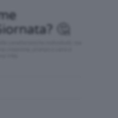
ome
Giornata? 🤔
le caratteristiche individuali, ma
ma colazione, pranzo e cena è
a Villa.