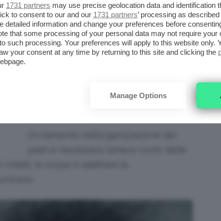
ur
1731 partners
may use precise geolocation data and identification 
ick to consent to our and our
1731 partners
’ processing as described 
detailed information and change your preferences before consenting
te that some processing of your personal data may not require your 
i Pexels | Anna Tarazevich
t to such processing. Your preferences will apply to this website only
aw your consent at any time by returning to this site and clicking the
webpage.
Tuttavia, questa modalità di
frazionamento della dieta in certi casi
ER
potrebbe non essere l’opzione
Manage Options
migliore.
Ovviamente nell’organizzazione dei
pasti è necessario tenere conto delle
 Infatti, lo scopo è adattare la
ontrario.