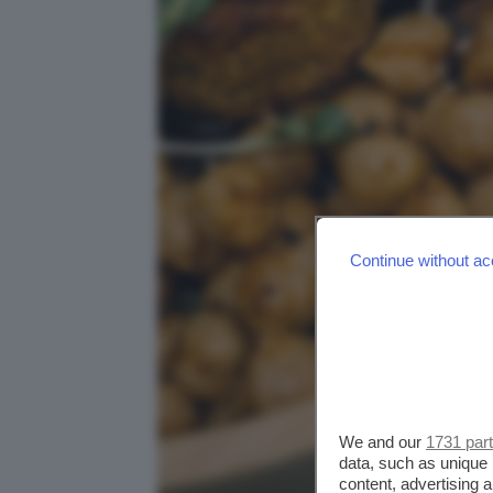
Continue without ac
We and our
1731 par
data, such as unique 
content, advertising