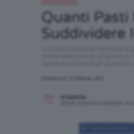
Alimentazione e dieta
Quanti Pasti
Suddividere I
La suddivisione del fabbisogno gi
anche delle diverse esigenze ed i
necessario inserire gli spuntini? 
Pubblicato il: 24 Febbraio 2021
di TeamClio
Articolo scritto da una persona, no
Condividi su Facebook