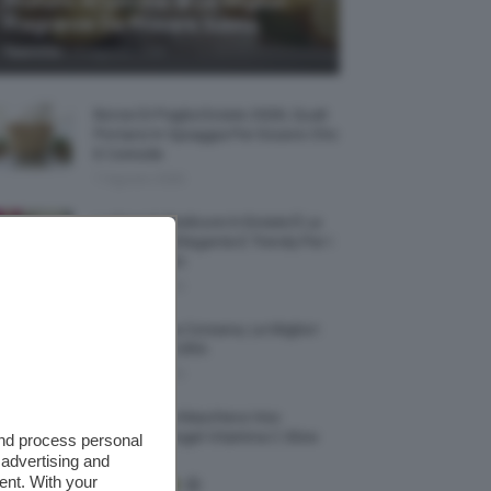
Profumi Al Limone 🍋 Le Migliori
Fragranze Da Provare Subito
-
TeamClio
7 Agosto 2026
Borse Di Paglia Estate 2026, Quali
Portarsi In Spiaggia Per Essere Chic
E Comode
7 Agosto 2026
La French Pedicure In Estate È La
Nail Art Più Elegante E Trendy Per I
Nostri Piedini
7 Agosto 2026
Tinta Labbra Coreana, Le Migliori
Da Provare ORA
7 Agosto 2026
Recensione Maschera Viso
Sephora Idrogel Vitamina C Glow
and process personal
Mask
 advertising and
ent. With your