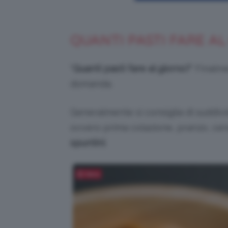
QUANTI PASTI FARE A
“
Quanti pasti fare al giorno?
” Finalm
domanda.
Generalmente si consiglia di suddivi
ovvero prima colazione, pranzo, cen
spuntini
.
Salva