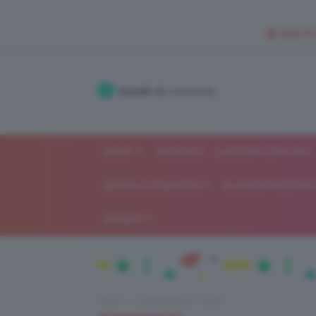
🥥 NEW IN
Accedi
alla community
SHOP
ISCRIVITI
LAVORA CON NOI
MODA E FASHION
ALIMENTAZIONE 
GOSSIP
Home
Alimentazione e dieta