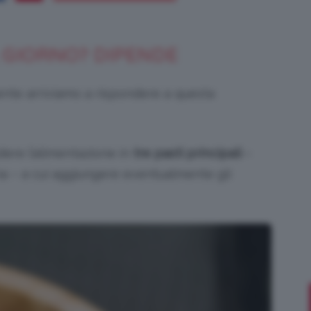
L GIORNO? DIPENDE
Bellezza
ente arriviamo a rispondere a questa
dere l’alimentazione in
tre pasti principali
–
e
a – a cui aggiungere eventualmente gli
Makeup