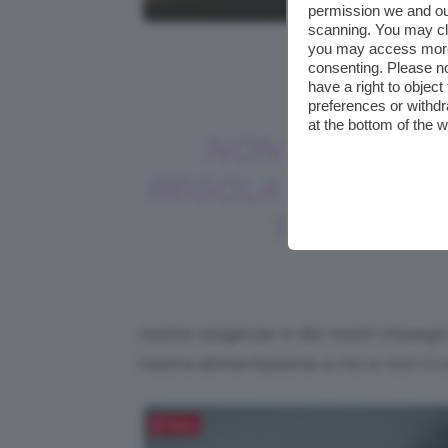
permission we and o
scanning. You may cl
you may access more 
consenting. Please no
Credits: Foto d
have a right to objec
preferences or withdr
at the bottom of the 
NON C’É UNA
REGOLA VALIDA P
TUTTI
nostre esigenze e dei nostri impegni.
nostra alimentazione a noi e non il c
Salva