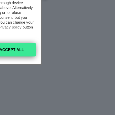
through device
above. Alternatively
 or to refuse
consent, but you
. You can change your
privacy policy
button
ACCEPT ALL