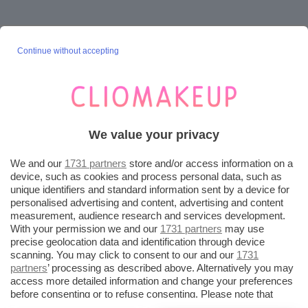
Continue without accepting
We value your privacy
We and our
1731 partners
store and/or access information on a
device, such as cookies and process personal data, such as
unique identifiers and standard information sent by a device for
personalised advertising and content, advertising and content
measurement, audience research and services development.
With your permission we and our
1731 partners
may use
precise geolocation data and identification through device
scanning. You may click to consent to our and our
1731
partners
’ processing as described above. Alternatively you may
Post Precedente
Prossimo Post
access more detailed information and change your preferences
before consenting or to refuse consenting. Please note that
Recensione Fondotinta Rare
18(+1) nuovi prodotti beauty
some processing of your personal data may not require your