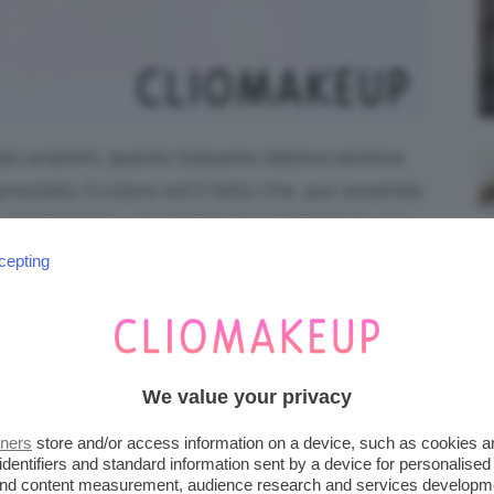
lopiù unanimi, questo balsamo labbra sembra
prezzato il colore ed il fatto che, pur essendo
 mantenendo una fantastica idratazione per
o insieme!
cepting
We value your privacy
tners
store and/or access information on a device, such as cookies 
identifiers and standard information sent by a device for personalised
 and content measurement, audience research and services developm