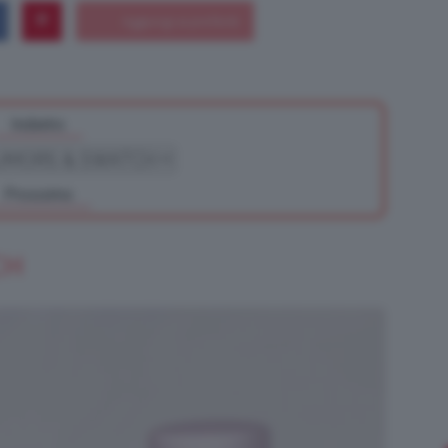
Bellezza
Indietro
Prossimo
e
CH
Makeup