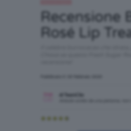
Recensioni beauty
Recensione 
Rosé Lip Tre
Il celebre burrocacao che idrata, 
Chissà se questo Fresh Sugar Ros
recensione!
Pubblicato il: 18 Febbraio 2020
di TeamClio
Articolo scritto da una persona, no