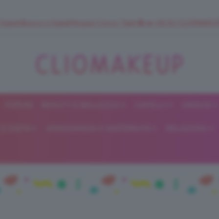
 SuperStrucco e SuperMousse Cocco Tiarè 🌺 ➡️ VAI SU CLIOMAK
FORUM
BEAUTY E BELLEZZA
CAPELLI
UNGHIE
ClioMakeUp
E DIETA
GRAVIDANZA E MATERNITÀ
RELAZIONI
Blog