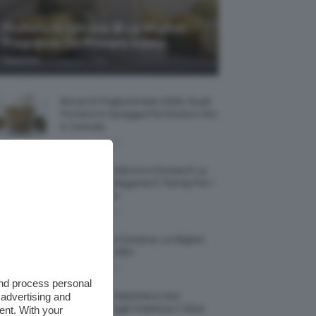
Profumi Al Limone 🍋 Le Migliori
Fragranze Da Provare Subito
-
TeamClio
7 Agosto 2026
Borse Di Paglia Estate 2026, Quali
Portarsi In Spiaggia Per Essere Chic
E Comode
7 Agosto 2026
La French Pedicure In Estate È La
Nail Art Più Elegante E Trendy Per I
Nostri Piedini
7 Agosto 2026
Tinta Labbra Coreana, Le Migliori
Da Provare ORA
7 Agosto 2026
and process personal
 advertising and
Recensione Maschera Viso
Sephora Idrogel Vitamina C Glow
ent. With your