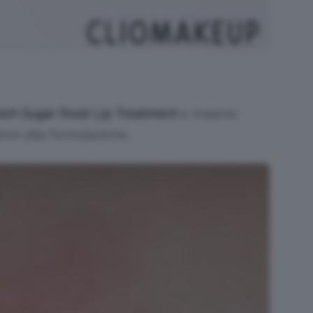
esh Sugar Rosé Lip Treatment
e traiamo
tive alla formulazione.