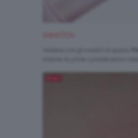
SWATCH
Vediamo ora gli swatch di questo
Fr
insieme le prime considerazioni rela
Salva