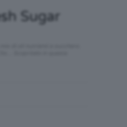
esh Sugar
mix di oli nutrienti e zucchero.
lio… Scopritelo in questa