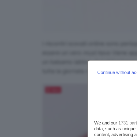
I riscontri scovati online sono per
essere un vero
must have
. Viene ap
un balsamo labbra, duri abbastanza
tutta la giornata. Andiamo a scoprirl
Continue without ac
Salva
We and our
1731 par
data, such as unique 
content, advertising