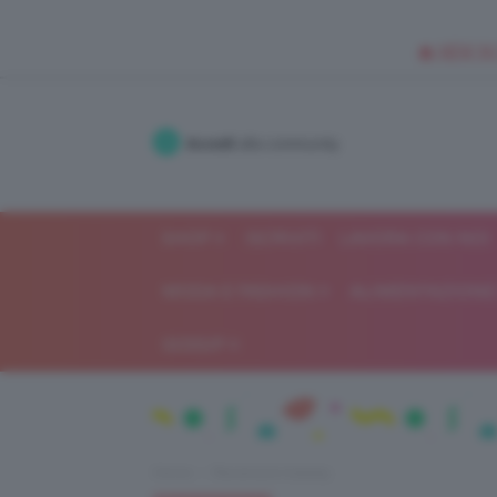
🥥 NEW IN
Accedi
alla community
SHOP
ISCRIVITI
LAVORA CON NOI
MODA E FASHION
ALIMENTAZIONE 
GOSSIP
Home
Recensioni beauty