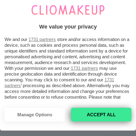
POTREBBE SEMBRARE SCURO. HA UNA
PUNTEGGIO
TOTALE
BUONA DURATA MA VA APPLICATO SU
PELLE NUDA O AL MASSIMO SU UNA
BB CREAM.
We value your privacy
We and our
1731 partners
store and/or access information on a
device, such as cookies and process personal data, such as
unique identifiers and standard information sent by a device for
personalised advertising and content, advertising and content
measurement, audience research and services development.
With your permission we and our
1731 partners
may use
precise geolocation data and identification through device
scanning. You may click to consent to our and our
1731
partners
’ processing as described above. Alternatively you may
access more detailed information and change your preferences
before consenting or to refuse consenting. Please note that
some processing of your personal data may not require your
consent, but you have a right to object to such processing. Your
preferences will apply to this website only. You can change
Manage Options
ACCEPT ALL
your preferences or withdraw your consent at any time by
returning to this site and clicking the
privacy policy
button at the
bottom of the webpage.