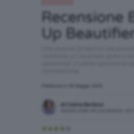
Recensioni beauty
Recensione 
Up Beautifie
Una texture ibrida tra una polver
rivelando un incarnato glow e set
selezionati in piena autonomia e
commissione.
Pubblicato il: 28 Maggio 2025
di Cristina Barducci
Articolo scritto da una persona, no