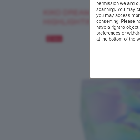
permission we and o
scanning. You may cl
KIKO DREAMPHORIA GLO
you may access more 
HIGHLIGHTING FACE PO
consenting. Please no
have a right to objec
preferences or withdr
at the bottom of the 
Salva