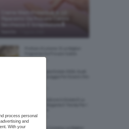
Creme Mani Protettive ✨ 12
Riparatrici Da Provare Contro
Secchezza E Screpolature🔝
-
TeamClio
7 Agosto 2026
Profumi Al Limone 🍋 Le Migliori
Fragranze Da Provare Subito
7 Agosto 2026
Borse Di Paglia Estate 2026, Quali
Portarsi In Spiaggia Per Essere Chic
E Comode
7 Agosto 2026
La French Pedicure In Estate È La
Nail Art Più Elegante E Trendy Per I
Nostri Piedini
and process personal
7 Agosto 2026
 advertising and
ent. With your
Tinta Labbra Coreana, Le Migliori