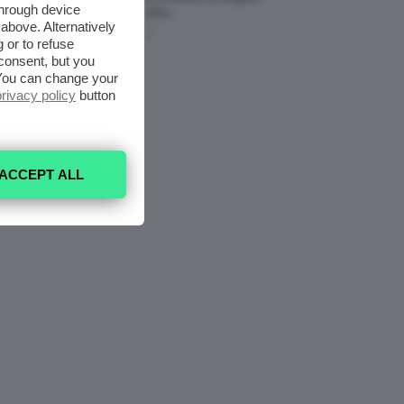
through device
Da Provare ORA
above. Alternatively
7 Agosto 2026
 or to refuse
consent, but you
. You can change your
privacy policy
button
ACCEPT ALL