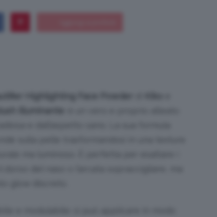
Bellezza
ifier Highlighting Face Powder
di
Kiko
è
lush illuminante
: è un vero e proprio alleato
e
adiosa e dall’aspetto sano. La sua formula
nde sulla pelle trasformandosi in una texture
turale ma luminoso. È perfetta per esaltare i
il dorso del naso o l’arcata sopraccigliare, ma
Makeup
lo glow discreto.
ile e modulabile: si può applicare in modo