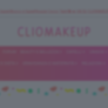
 SuperStrucco e SuperMousse Cocco Tiarè 🌺 ➡️ VAI SU CLIOMAK
FORUM
BEAUTY E BELLEZZA
CAPELLI
UNGHIE
ClioMakeUp
E DIETA
GRAVIDANZA E MATERNITÀ
RELAZIONI
Blog