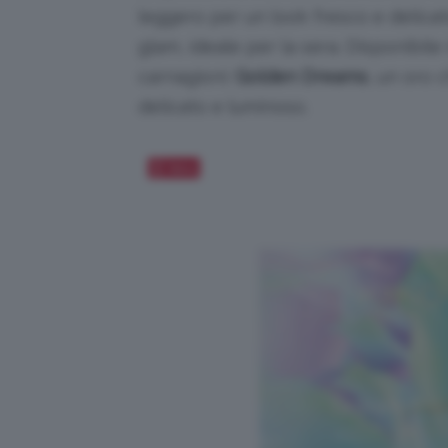
leggero per un look fresco e delicat
glam, ideale per la sera. Disponibile
carnagioni:
Golden Dreams
, un oro 
delicato e luminoso.
Salva