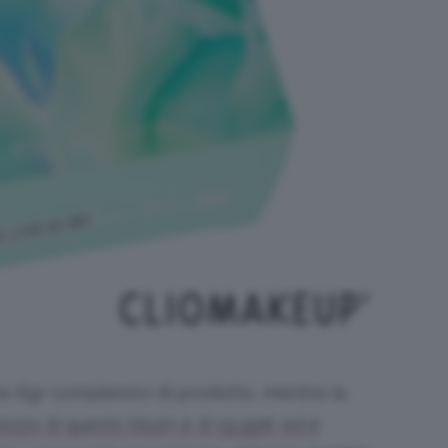
mo 6gr complessivi di prodotto, mentre la
prezzo di questo blush è di 19,99€ ed è