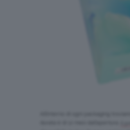
All’interno di ogni packaging trovia
durata è di 12 mesi dall’apertura.
Il 