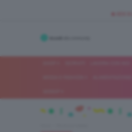
🥥 NEW IN
Accedi
alla community
SHOP
ISCRIVITI
LAVORA CON NOI
MODA E FASHION
ALIMENTAZIONE 
GOSSIP
Home
Recensioni beauty