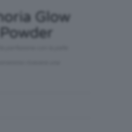
horia Glow
e Powder
a perfezione con la pelle
 potremmo ricevere una