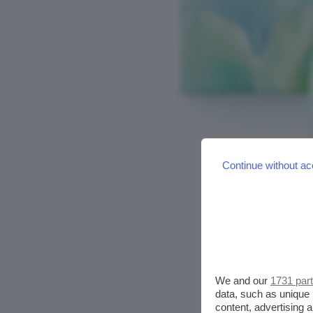
Continue without ac
We and our
1731 par
data, such as unique 
content, advertising