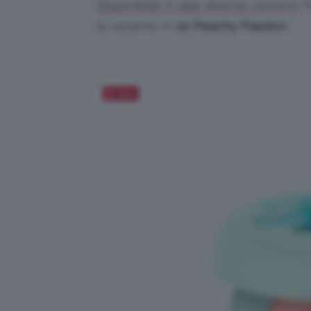
N
disponibile in due diverse versioni.
la variante in
02 Peachy Passion
.
Salva