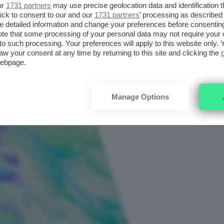
ur
1731 partners
may use precise geolocation data and identification 
ick to consent to our and our
1731 partners
’ processing as described 
W UP BEAUTIFIER
detailed information and change your preferences before consenting
WDER
te that some processing of your personal data may not require your 
t to such processing. Your preferences will apply to this website only
aw your consent at any time by returning to this site and clicking the
webpage.
Manage Options