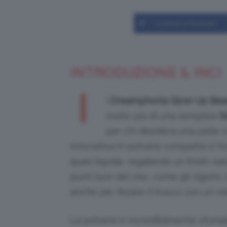
Condividi su Facebook
INTRODUZIONE & INCI
I
l
Dreamphoria Glow Up Beaut
molto più di una semplice
b
per chi desidera una pelle r
innovativa in polvere compatta si fo
quasi liquida, regalando un finish na
punti luce del viso, come gli zigomi, 
anche per fissare il trucco con un ve
La polvere è incredibilmente sfumab