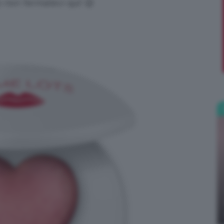
o non fermatevi qui! 😉
;)