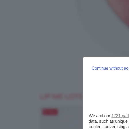
Continue without ac
LIP ME LOTS BLUSH KIKO
Salva
We and our
1731 par
data, such as unique 
content, advertising