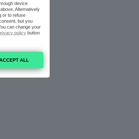
through device
above. Alternatively
 or to refuse
consent, but you
. You can change your
privacy policy
button
ACCEPT ALL