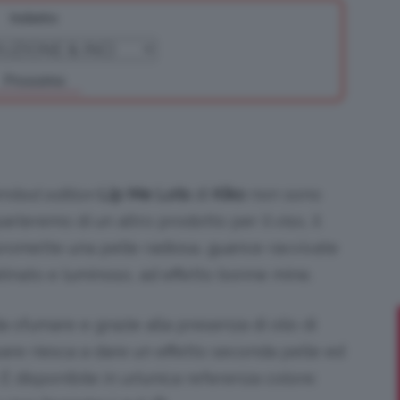
Indietro
Prossimo
Bellezza
imited edition
Lip Me Lots
di
Kiko
non sono
e
 parleremo di un altro prodotto per il viso, il
 promette una pelle radiosa, guance ravvivate
atinato e luminoso, ad effetto bonne mine.
Makeup
a sfumare e grazie alla presenza di olio di
, pare riesca a dare un effetto seconda pelle ed
È disponibile in un’unica referenza colore: