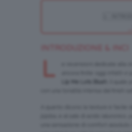
INTRODUZIONE & INCI
L
e recensioni dedicate alla
l
ancora finite: oggi infatti vi
Lip Me Lots Blush
, il quale
con una tonalità intensa dal finish s
A quanto dicono la texture è facile d
jojoba, e al sale di acido ialuronico
una sensazione di comfort assoluto. 