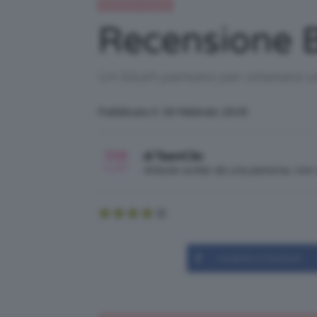
Recensioni beauty
Recensione B
Un blush pensato per ottenere un
Pubblicato il: 18 Febbraio 2018
di TeamClio
Articolo scritto da una persona, no
Condividi su Facebook