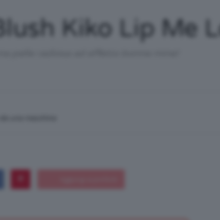
/
lush Kiko Lip Me L
a pelle radiosa ad effetto bonne mine!
Tutto
n da una macchina
su
Trucco,