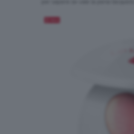
per sapere se vale la pena l’acquist
Salva