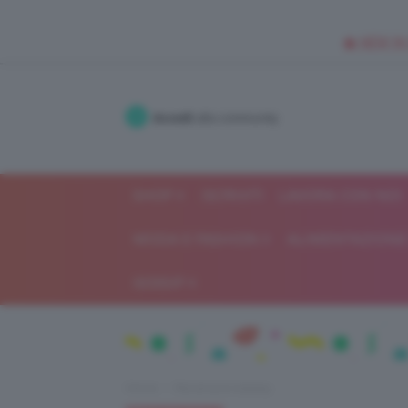
🥥 NEW IN
Accedi
alla community
SHOP
ISCRIVITI
LAVORA CON NOI
MODA E FASHION
ALIMENTAZIONE 
GOSSIP
Home
Recensioni beauty