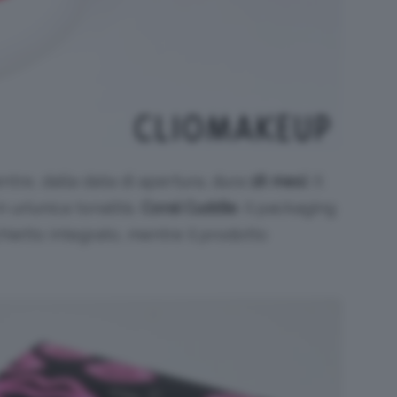
tre, dalla data di apertura, dura
18 mesi
. Il
n un’unica tonalità,
Coral Cuddle
. Il packaging
ietto integrato, mentre il prodotto