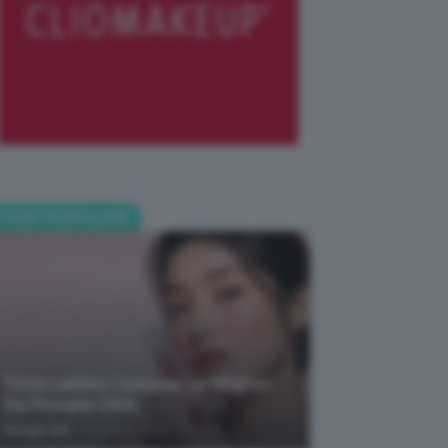
POST POPOLARI
Tinta Labbra Coreana, Le Migliori
Da Provare ORA
-
Giorgia Asti
7 Agosto 2026