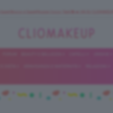
 SuperStrucco e SuperMousse Cocco Tiarè 🌺 ➡️ VAI SU CLIOMAK
FORUM
BEAUTY E BELLEZZA
CAPELLI
UNGHIE
ClioMakeUp
E DIETA
GRAVIDANZA E MATERNITÀ
RELAZIONI
Blog