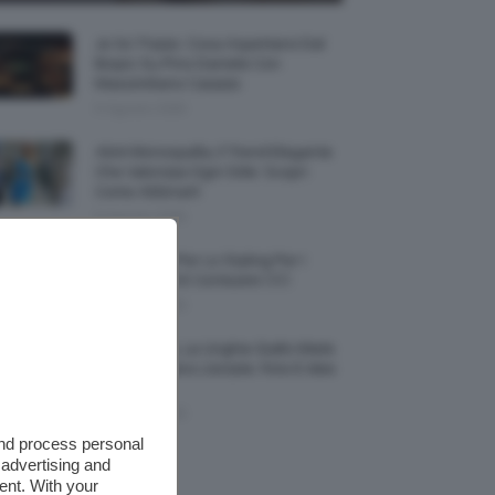
Je So’ Pazzo: Cosa Aspettarsi Dal
Biopic Su Pino Daniele Con
Massimiliano Caiazzo
6 Agosto 2026
Abiti Monospalla, Il Trend Elegante
Che Valorizza Ogni Stile: Scopri
Come Abbinarli
6 Agosto 2026
15 Prodotti Per Lo Styling Per I
Capelli Corti E Cortissimi 💇🏻‍♀️
6 Agosto 2026
Honey Nails, Le Unghie Giallo Miele
Che Dominano L’estate: Foto E Idee
Nail Art
6 Agosto 2026
and process personal
 advertising and
ent. With your