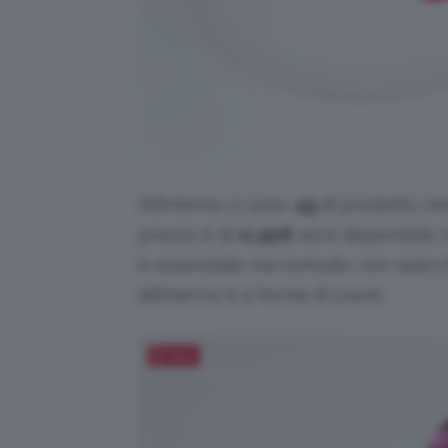
All’interno ci sono
4g
di prodotto men
prezzo è di
11,95
€
ed è disponibile i
è essenziale ma comodo, con specch
all’interno è a forma di cuore.
Salva