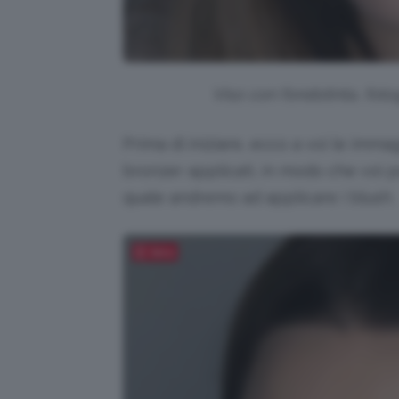
Viso con fondotinta, fotogr
Prima di iniziare, ecco a voi le imma
bronzer applicati, in modo che voi p
quale andremo ad applicare i blush.
Salva