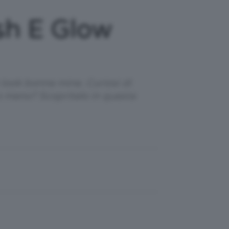
sh E Glow
 look bonne mine. Curiosi di
o meno? Scopritelo in questa