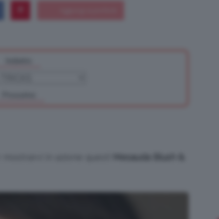
Bellezza
Indietro
Prossimo
e
 mostrarvi in azione questi
Mesauda Blush &
Makeup