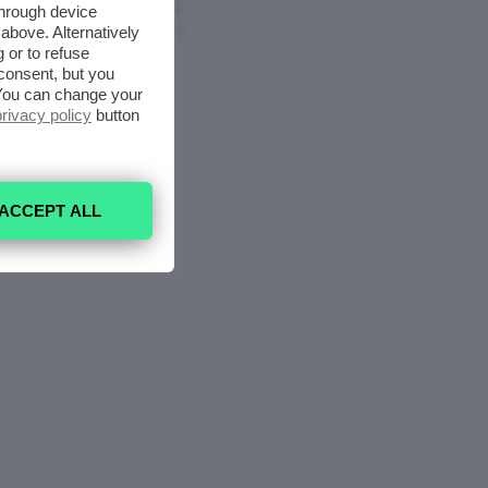
Nell’armadio
through device
above. Alternatively
6 Agosto 2026
 or to refuse
consent, but you
. You can change your
privacy policy
button
ACCEPT ALL