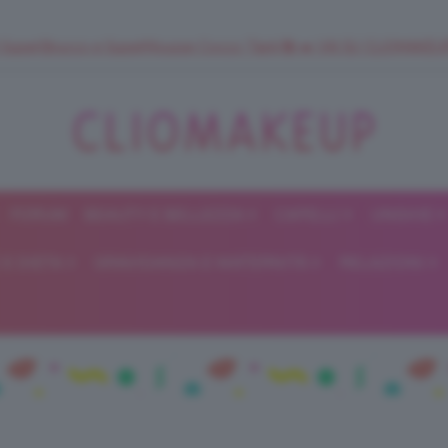
 SuperStrucco e SuperMousse Cocco Tiarè 🌺 ➡️ VAI SU CLIOMAK
FORUM
BEAUTY E BELLEZZA
CAPELLI
UNGHIE
ClioMakeUp
E DIETA
GRAVIDANZA E MATERNITÀ
RELAZIONI
Blog