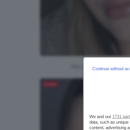
Viso con fondotinta, foto
Continue without ac
Salva
We and our
1731 par
data, such as unique 
content, advertising