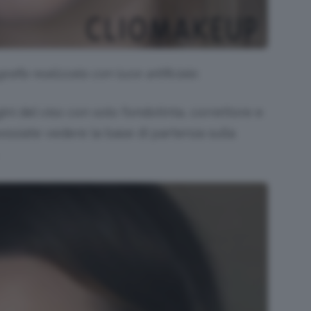
afia realizzata con luce artificiale.
gini del viso con solo fondotinta, correttore e
ossiate vedere la base di partenza sulla