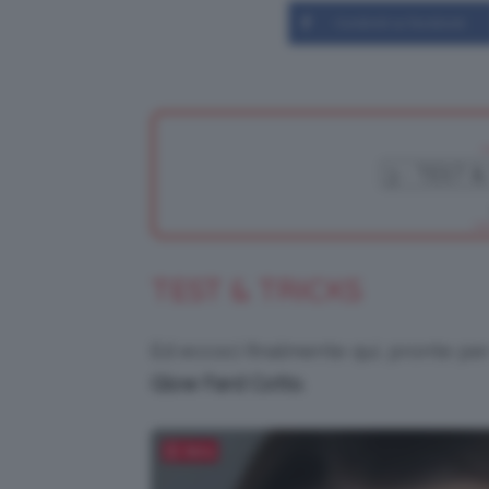
Condividi su Facebook
TEST & TRICKS
Ed eccoci finalmente qui, pronte per
Glow Fard Cotto
.
Salva