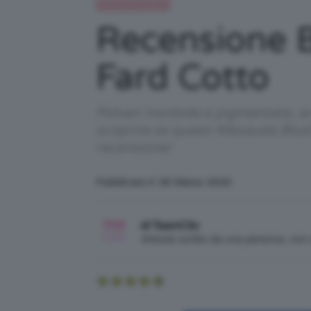
Recensioni beauty
Recensione 
Fard Cotto
Polveri morbide e pigmentate, ar
scoprire se questi Mesauda Blus
recensione!
Pubblicato il: 26 Marzo 2020
di TeamClio
Articolo scritto da una persona, no