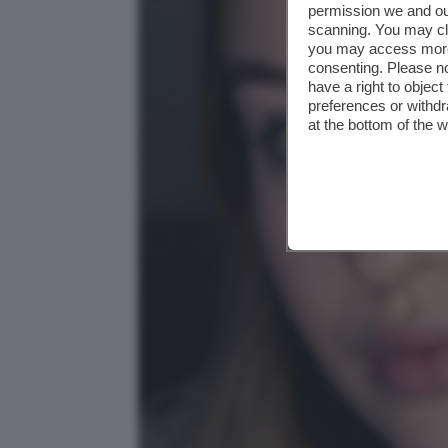
permission we and o
scanning. You may cl
you may access more 
consenting. Please no
have a right to objec
preferences or withdr
at the bottom of the 