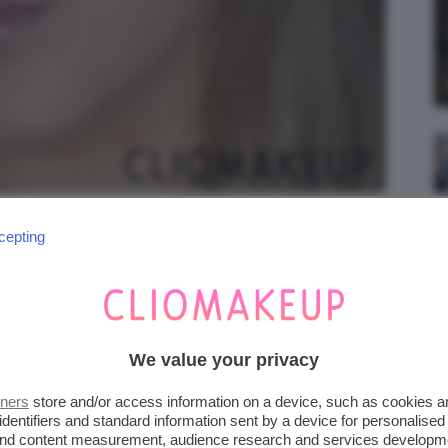
grafia realizzata con luce naturale.
cepting
We value your privacy
tners
store and/or access information on a device, such as cookies 
identifiers and standard information sent by a device for personalised
 and content measurement, audience research and services developm