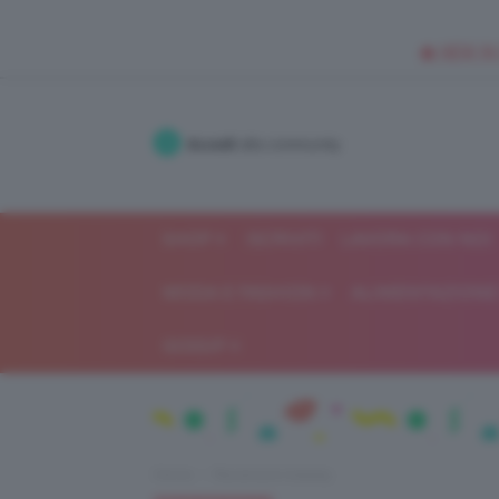
🥥 NEW IN
Accedi
alla community
SHOP
ISCRIVITI
LAVORA CON NOI
MODA E FASHION
ALIMENTAZIONE 
GOSSIP
Home
Recensioni beauty