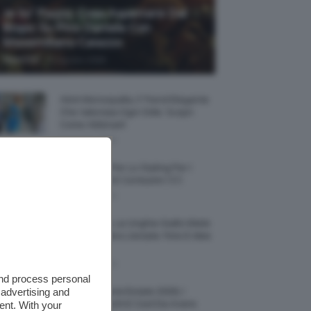
Je So’ Pazzo: Cosa Aspettarsi Dal
Biopic Su Pino Daniele Con
Massimiliano Caiazzo
-
TeamClio
6 Agosto 2026
Abiti Monospalla, Il Trend Elegante
Che Valorizza Ogni Stile: Scopri
Come Abbinarli
6 Agosto 2026
15 Prodotti Per Lo Styling Per I
Capelli Corti E Cortissimi 💇🏻‍♀️
6 Agosto 2026
Honey Nails, Le Unghie Giallo Miele
Che Dominano L’estate: Foto E Idee
Nail Art
6 Agosto 2026
and process personal
 advertising and
Vestiti Lingerie Estate 2026, I
Modelli Freschi E Cool Da Avere
ent. With your