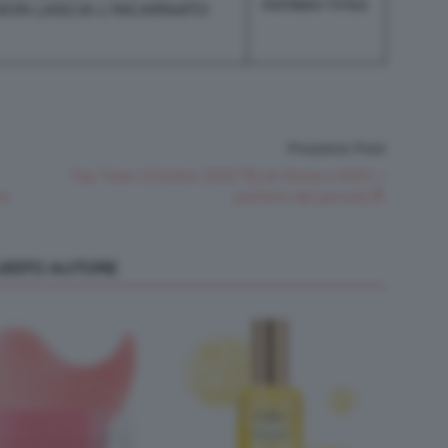
NON LASCIA L’INCARNATO
PUNTEGGIO TOTALE
Prossimo Post
Top Team Ottobre 2022 🥰 da Nivea a MAC, i
re
preferiti del periodo🔝
QUESTO AUTORE