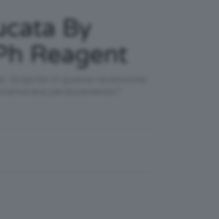
ucata By
 Ph Reagent
le. Scoprite in questa recensione
 innamorare perdutamente?