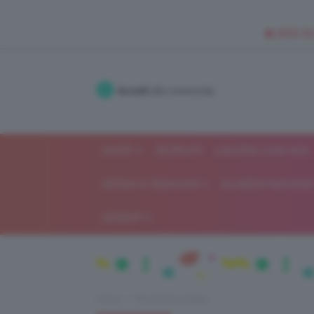
🥥 NEW IN
Accedi
alla community
SHOP
ISCRIVITI
LAVORA CON NOI
MODA E FASHION
ALIMENTAZIONE 
GOSSIP
Home
Recensioni beauty