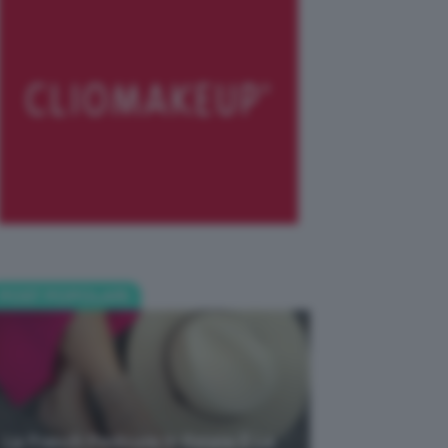
POST POPOLARI
La French Pedicure In Estate È La