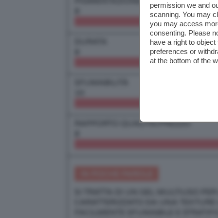
PIGMENTAZIONE
permission we and o
8
scanning. You may cl
you may access more 
consenting. Please no
DURATA
have a right to objec
8
preferences or withdr
at the bottom of the 
SFUMABILITÀ
10
RAPPORTO QUALITÀ/PREZZO
8
IN POCHE PAROLE
SI TRATTA DI UN GEL MULTIUSO PE
CARATTERIZZATO DA UNA TEXTURE 
FACILMENTE SFUMABILE E STRATIFI