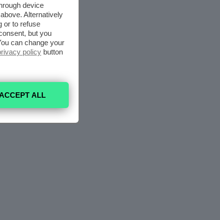
through device
above. Alternatively
 or to refuse
consent, but you
. You can change your
privacy policy
button
ACCEPT ALL