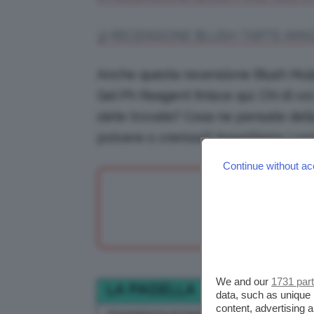
3) RECENSIONE BLUSH TARTE AMA
Anche questa recensione Blush Mula
Gel Ph Reagent finisce qui. Chi di v
siete trovate? Cosa ne pensate della
polvere o cremosi? Aspettiamo i vost
Continue without ac
We and our
1731 par
LA PAGELLA
data, such as unique 
content, advertising