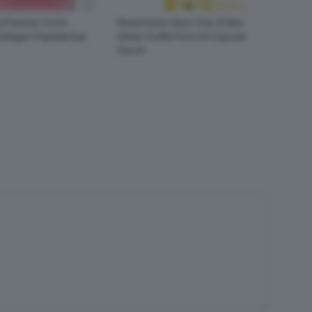
 Patches Occhi
Recensione Siero Viso d’Alba
ollagen Peptide Eye
White Truffle First Oil Capsule
Serum