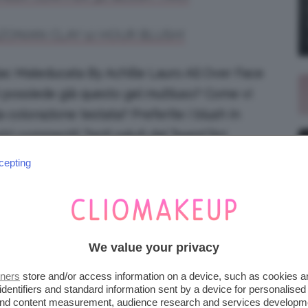
ZONIAN CLAY 12 HOUR BLUSH!
c Maleducata By Achille Lauro All Over Face
oi possiede già questo gel multiuso? Come vi
 colorazione testata? Preferite i blush in
ri commenti! Tanti saluti dal TeamClio!
cepting
Indietro
Prossimo
We value your privacy
tners
store and/or access information on a device, such as cookies 
identifiers and standard information sent by a device for personalised
 and content measurement, audience research and services developm