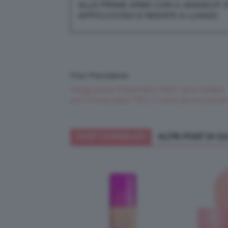
ALLE PRIME ARMI CON IL MAKEUP. 
APPICCICOSO E RESISTE A LUNGO.
Post Precedente
Viaggi ponte 8 dicembre 2022, dove andare
per l’Immacolata? 👋🏻 5 mete da non perde
POST CORRELATI
ALTRI POST DI 