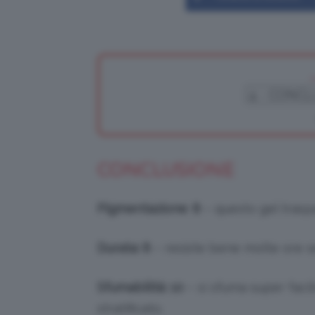
CONCLUSIONE
Pigmentazione
:
8
– questo gel trasp
Durata: 8
– resiste bene molte ore se
Sfumabilità: 10
– si sfuma super fac
stratificato.