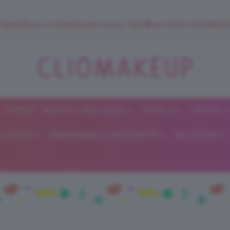
 SuperStrucco e SuperMousse Cocco Tiarè 🌺 ➡️ VAI SU CLIOMAK
FORUM
BEAUTY E BELLEZZA
CAPELLI
UNGHIE
ClioMakeUp
E DIETA
GRAVIDANZA E MATERNITÀ
RELAZIONI
Blog