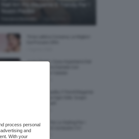
Nail Art Più Elegante E Trendy Per I
Nostri Piedini
-
Francesca Baranello
7 Agosto 2026
Tinta Labbra Coreana, Le Migliori
Da Provare ORA
7 Agosto 2026
Je So’ Pazzo: Cosa Aspettarsi Dal
Biopic Su Pino Daniele Con
Massimiliano Caiazzo
6 Agosto 2026
Abiti Monospalla, Il Trend Elegante
Che Valorizza Ogni Stile: Scopri
Come Abbinarli
6 Agosto 2026
15 Prodotti Per Lo Styling Per I
and process personal
Capelli Corti E Cortissimi 💇🏻‍♀️
 advertising and
6 Agosto 2026
ent. With your