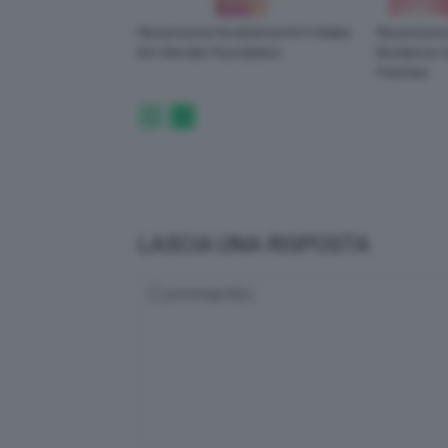
Recensione Fondotinta NYX Make
Recensione
Em Wonder Foundation
Biodance C
Patches
LASCIA UNA RISPOSTA