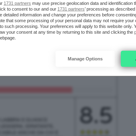
ur
1731 partners
may use precise geolocation data and identification 
ick to consent to our and our
1731 partners
’ processing as described 
detailed information and change your preferences before consenting
te that some processing of your personal data may not require your 
t to such processing. Your preferences will apply to this website only
aw your consent at any time by returning to this site and clicking the
webpage.
Manage Options
8.5
R LABBRA E GUANCE
LEGGERA, IDRATANTE,
CABILE ANCHE DA CHI È