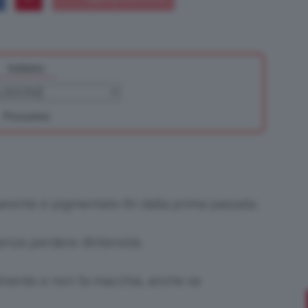
Indietro
Bellezza
Prossimo
e
arente è pigmentato fin dalla prima passata.
nza perdere d’intensità.
Makeup
ilmente e non fa macchia, anche se