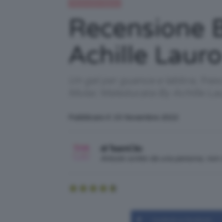
Recensioni beauty
Recensione 
Achille Laur
Un gel per guance e labbra, fresc
Mulac Maleducata By Achille Lau
Pubblicato il: 15 Novembre 2022
di TeamClio
Articolo scritto da una persona, no
Condividi su Facebook