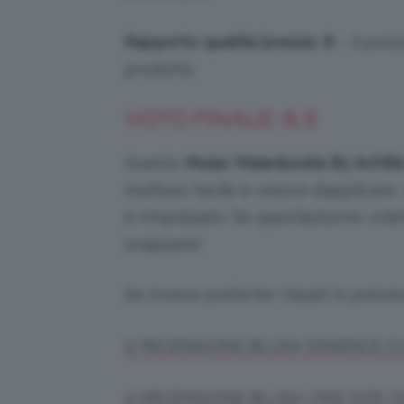
Rapporto qualità/prezzo
:
8
– il prez
prodotto.
VOTO FINALE: 8.5
Questo
Mulac Maleducata By Achille
multiuso facile e veloce d’applicare
e rimpolpato. Se quest’autunno volete
scappare!
Se invece preferite i blush in polve
1) RECENSIONE BLUSH ESSENCE C
2) RECENSIONE BLUSH ONE SIZE C