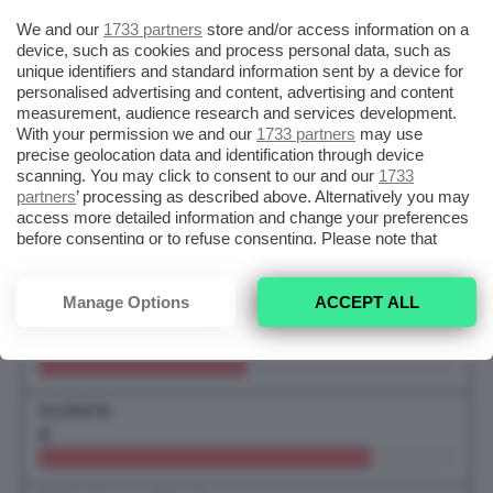
considerazioni finali su questo
Rare Beauty
We and our
1733 partners
store and/or access information on a
Positive Light Under Eye Brightener
!
device, such as cookies and process personal data, such as
unique identifiers and standard information sent by a device for
personalised advertising and content, advertising and content
measurement, audience research and services development.
With your permission we and our
1733 partners
may use
precise geolocation data and identification through device
scanning. You may click to consent to our and our
1733
partners
’ processing as described above. Alternatively you may
access more detailed information and change your preferences
before consenting or to refuse consenting. Please note that
some processing of your personal data may not require your
LA PAGELLA
consent, but you have a right to object to such processing. Your
preferences will apply to this website only. You can change
Manage Options
ACCEPT ALL
COPRENZA
your preferences or withdraw your consent at any time by
5
returning to this site and clicking the
privacy policy
button at the
bottom of the webpage.
DURATA
8