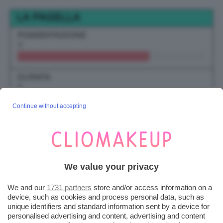
LA PAGELLA
PIGMENTAZIONE
7
DURATA
3
Continue without accepting
SCORREVOLEZZA DEL TRATTO
6
FACILITÀ D'USO
We value your privacy
5
We and our
1731 partners
store and/or access information on a
device, such as cookies and process personal data, such as
unique identifiers and standard information sent by a device for
IN POCHE PAROLE
personalised advertising and content, advertising and content
SI TRATTA DI UN CLASSICO