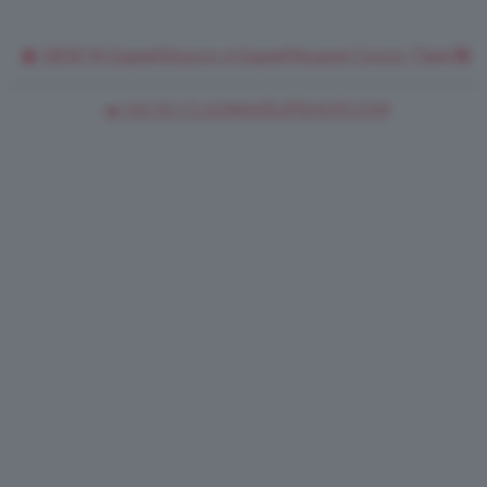
🥥 NEW IN SuperStrucco e SuperMousse Cocco Tiarè 🌺
➡️ VAI SU CLIOMAKEUPSHOP.COM