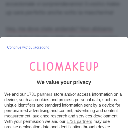
eccezionale vi sorprenderanno! Il vostro make-
up sarà perfetto anche sotto la mascherina!
Hey, ma dove state andando? Non abbiamo
mica finito? Girate subito alla prossima pagina
per leggere le conclusioni finali sul
Wycon Skin
Continue without accepting
Droid Foundation
!
We value your privacy
We and our
1731 partners
store and/or access information on a
device, such as cookies and process personal data, such as
unique identifiers and standard information sent by a device for
personalised advertising and content, advertising and content
measurement, audience research and services development.
LA PAGELLA
With your permission we and our
1731 partners
may use
precise geolocation data and identification through device
COPRENZA