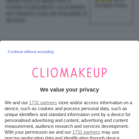
BENE CON LA BASE, MA IL
PUNTEGGIO TOTALE
FINISH È DISCRETO. LA DURATA,
SE FISSATO CON UN POLVERE, È
BUONA.
Continue without accepting
We value your privacy
We and our
1731 partners
store and/or access information on a
device, such as cookies and process personal data, such as
unique identifiers and standard information sent by a device for
personalised advertising and content, advertising and content
measurement, audience research and services development.
With your permission we and our
1731 partners
may use
precise geolocation data and identification through device