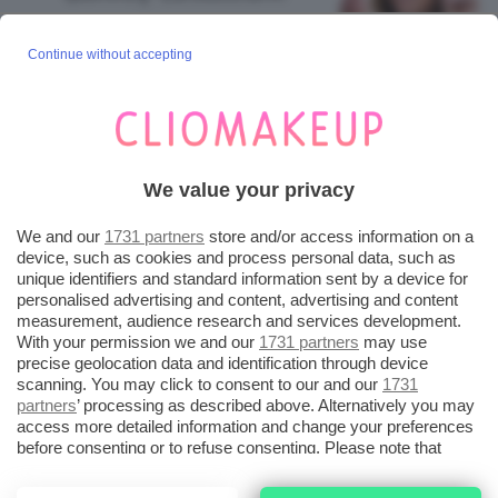
Continue without accepting
Post Precedente
Prossimo Post
Prodotti flop di febbraio
Piedi BELLISSIMI anche
2018: nun ce semo proprio!
dopo l’inverno: i migliori
prodotti provati da noi!
We value your privacy
POST CORRELATI
We and our
1731 partners
store and/or access information on a
device, such as cookies and process personal data, such as
ALTRI POST DI QUESTO AUTORE
unique identifiers and standard information sent by a device for
personalised advertising and content, advertising and content
measurement, audience research and services development.
Recensione Fondotinta NYX Make
With your permission we and our
1731 partners
may use
Em Wonder Foundation
precise geolocation data and identification through device
scanning. You may click to consent to our and our
1731
partners
’ processing as described above. Alternatively you may
access more detailed information and change your preferences
Recensione Patches Occhi Biodance
before consenting or to refuse consenting. Please note that
Collagen Peptide Eye Patches
some processing of your personal data may not require your
consent, but you have a right to object to such processing. Your