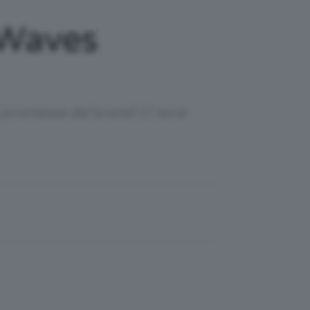
 Waves
e promesse del brand! Ci avrà