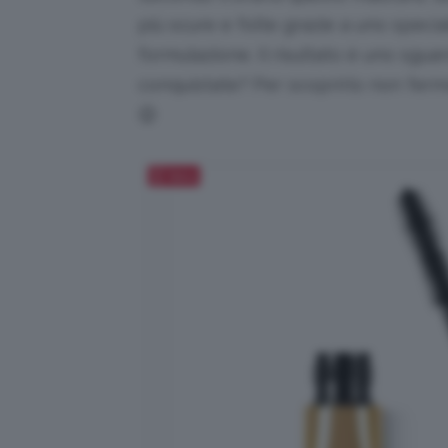
più scure e folte grazie a uno spec
formulazione. Il risultato è uno sgu
conquistate? Per scoprirlo non ferma
😉
Salva