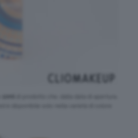
o
10ml
di prodotto che, dalla data di apertura,
d è disponibile solo nella varietà di colore