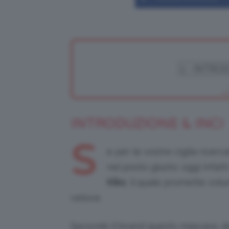
INTRODUZIONE & INCI
S
e per le vostre ciglia ricer
nel posto giusto: oggi infat
Kiko
, il quale promette vol
veloce.
Secondo il brand questo mascara, dop