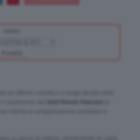
Indietro
Bellezza
Prossimo
e
cate un effetto volume e a lunga durata siete
ti vi parleremo del
Gold Waves Mascara
di
ume intenso e un’applicazione semplice e
Makeup
o 14 giorni di utilizzo, renderebbe le ciglia