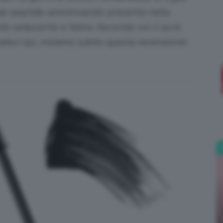
iale peptide-amminoacido presente nella
;)
ardo seducente e felino. Secondo voi ci avrà
tevi qui, iniziamo subito questa recensione!