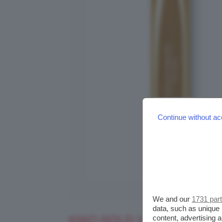
Continue without ac
We and our
1731 par
data, such as unique 
KIKO GOLD WAVES MASC
content, advertising