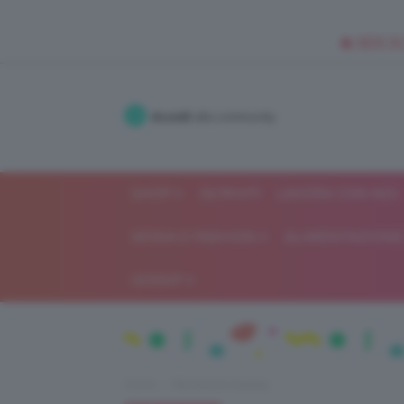
🥥 NEW IN
Accedi
alla community
SHOP
ISCRIVITI
LAVORA CON NOI
MODA E FASHION
ALIMENTAZIONE 
GOSSIP
Home
Recensioni beauty