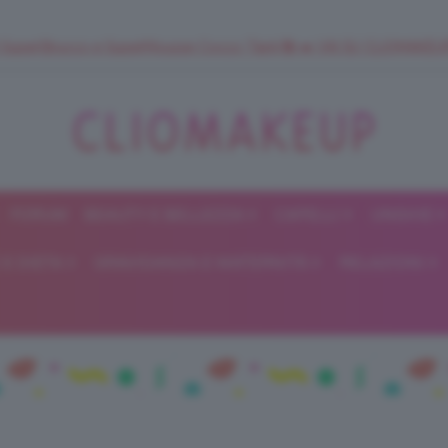
 SuperStrucco e SuperMousse Cocco Tiarè 🌺 ➡️ VAI SU CLIOMAK
FORUM
BEAUTY E BELLEZZA
CAPELLI
UNGHIE
ClioMakeUp
E DIETA
GRAVIDANZA E MATERNITÀ
RELAZIONI
Blog