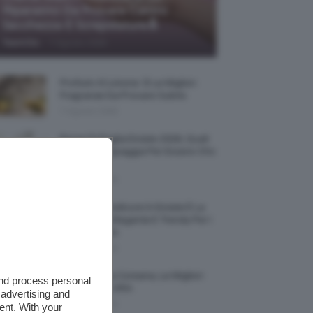
Riparatrici Da Provare Contro
Secchezza E Screpolature🔝
-
TeamClio
7 Agosto 2026
Profumi Al Limone 🍋 Le Migliori
Fragranze Da Provare Subito
7 Agosto 2026
Borse Di Paglia Estate 2026, Quali
Portarsi In Spiaggia Per Essere Chic
E Comode
7 Agosto 2026
La French Pedicure In Estate È La
Nail Art Più Elegante E Trendy Per I
Nostri Piedini
7 Agosto 2026
Tinta Labbra Coreana, Le Migliori
and process personal
Da Provare ORA
 advertising and
7 Agosto 2026
ent. With your