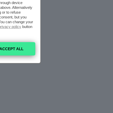
through device
above. Alternatively
 or to refuse
consent, but you
. You can change your
privacy policy
button
ACCEPT ALL