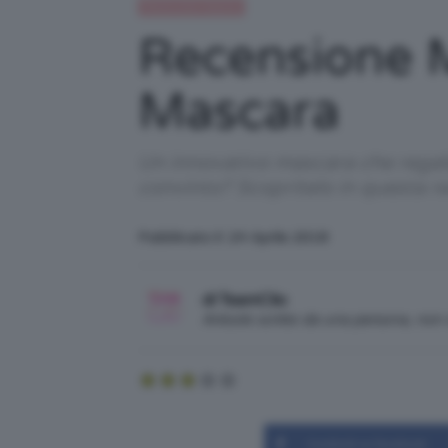
Recensioni beauty
Recensione 
Mascara
Un innovativo mascara che regala 
convinto? Scopritelo in questa r
Pubblicato il: 24 Aprile 2018
di TeamClio
Articolo scritto da una persona, no
Condividi su Facebook