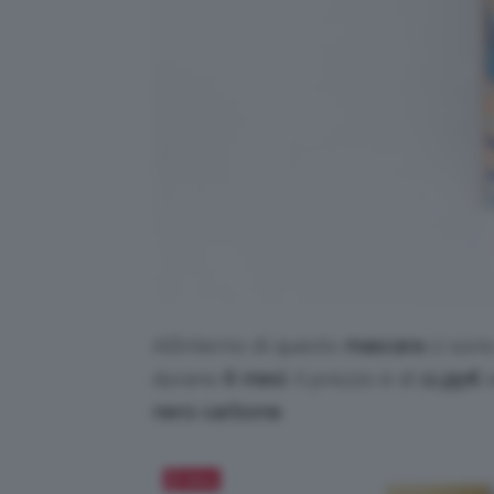
All’interno di questo
mascara
ci son
durano
6 mesi
. Il prezzo è di
11,95€
e
nero carbone
.
Salva