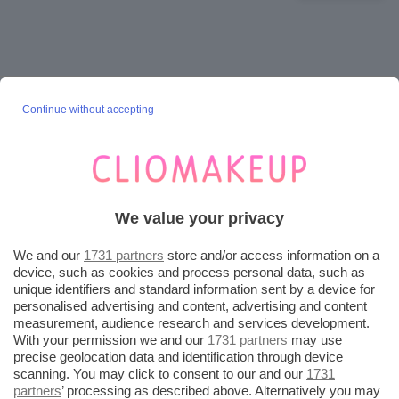
Continue without accepting
We value your privacy
We and our
1731 partners
store and/or access information on a
device, such as cookies and process personal data, such as
unique identifiers and standard information sent by a device for
personalised advertising and content, advertising and content
measurement, audience research and services development.
With your permission we and our
1731 partners
may use
precise geolocation data and identification through device
scanning. You may click to consent to our and our
1731
partners
’ processing as described above. Alternatively you may