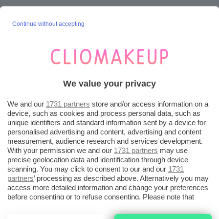
Continue without accepting
We value your privacy
We and our
1731 partners
store and/or access information on a
device, such as cookies and process personal data, such as
unique identifiers and standard information sent by a device for
personalised advertising and content, advertising and content
measurement, audience research and services development.
With your permission we and our
1731 partners
may use
precise geolocation data and identification through device
Post Precedente
Prossimo Post
scanning. You may click to consent to our and our
1731
11 Borse must have per
Recensione Rossetti Rimmel
partners
’ processing as described above. Alternatively you may
access more detailed information and change your preferences
l’autunno 2019 👜 modelli e
Lasting Finish Extreme
before consenting or to refuse consenting. Please note that
colori irrinunciabili 💖
some processing of your personal data may not require your
consent, but you have a right to object to such processing. Your