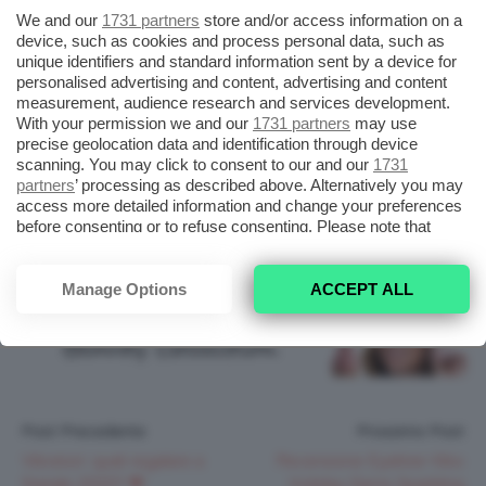
We and our
1731 partners
store and/or access information on a
device, such as cookies and process personal data, such as
unique identifiers and standard information sent by a device for
personalised advertising and content, advertising and content
measurement, audience research and services development.
With your permission we and our
1731 partners
may use
precise geolocation data and identification through device
scanning. You may click to consent to our and our
1731
partners
’ processing as described above. Alternatively you may
access more detailed information and change your preferences
before consenting or to refuse consenting. Please note that
some processing of your personal data may not require your
consent, but you have a right to object to such processing. Your
preferences will apply to this website only. You can change
Manage Options
ACCEPT ALL
your preferences or withdraw your consent at any time by
returning to this site and clicking the
privacy policy
button at the
bottom of the webpage.
Post Precedente
Prossimo Post
Vibratori: quali regalare a
Recensione Eyeliner Kiko
Natale 2020? 💝
Holiday Gems Sparkling