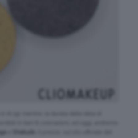
è di 2gr mentre, la durata dalla data di
onibili in ben 8 colorazioni, ed oggi, andremo
ga
e
Shakudo
. Il prezzo, sul sito ufficiale del