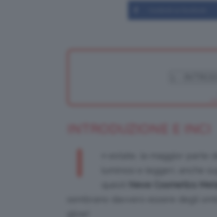
Condividi su Facebook
INTRODUZIONE E INCI
I
n estate, la maggior parte 
luminosi e leggeri, anche su
questi
Neve Cosmetics Meta
sembrano davvero essere degli ombret
glow!