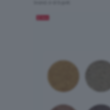
brand, è di 6,90€.
Salva