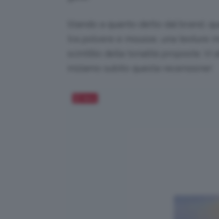
Stando a quanto detto dal brand, q
tra polvere e mousse, una texture mo
scintillio della tonalità proposte. V
iniziamo subito questa recensione!
Salva