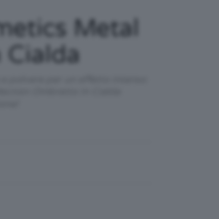
etics Metal
 Cialda
 e polvere per un effetto intenso
lection Ombretto In Cialda
one!