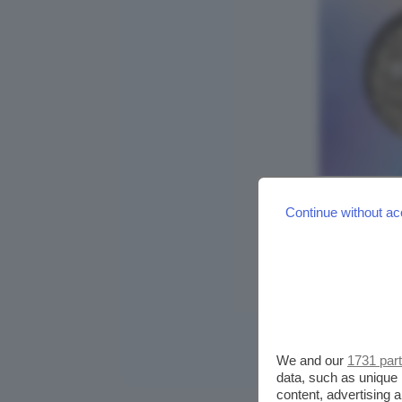
Continue without ac
We and our
1731 par
data, such as unique 
content, advertising