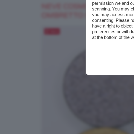
permission we and o
NEVE COSMETICS METAL
scanning. You may cl
OMBRETTO IN CIALDA
you may access more 
consenting. Please no
have a right to objec
Salva
preferences or withdr
at the bottom of the 