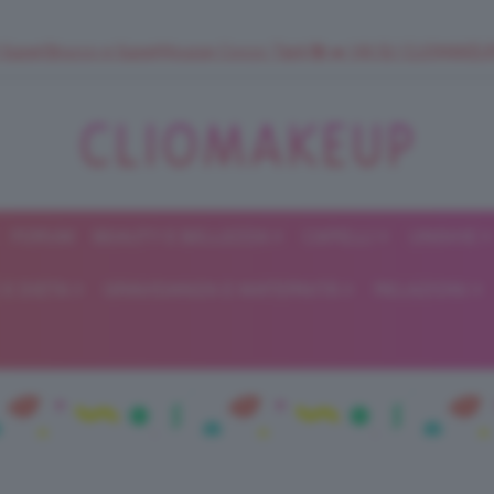
 SuperStrucco e SuperMousse Cocco Tiarè 🌺 ➡️ VAI SU CLIOMAK
FORUM
BEAUTY E BELLEZZA
CAPELLI
UNGHIE
ClioMakeUp
E DIETA
GRAVIDANZA E MATERNITÀ
RELAZIONI
Blog