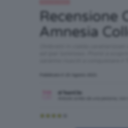
Recensioni beauty
Recensione 
Amnesia Coll
Ombretti in cialda caratterizzati
ed iper luminoso. Pronti a scopr
saranno riusciti a conquistare i
Pubblicato il: 23 Agosto 2021
di TeamClio
Articolo scritto da una persona, no