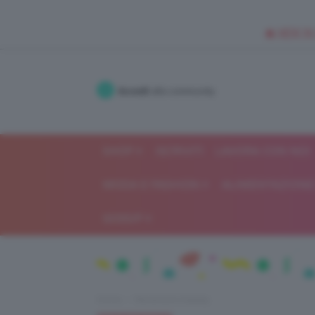
🥥 NEW IN
Accedi
alla community
SHOP
ISCRIVITI
LAVORA CON NOI
MODA E FASHION
ALIMENTAZIONE 
GOSSIP
Home
Recensioni beauty