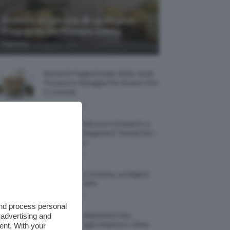
Profumi Al Limone 🍋 Le Migliori
Fragranze Da Provare Subito
-
TeamClio
7 Agosto 2026
Borse Di Paglia Estate 2026, Quali
Portarsi In Spiaggia Per Essere Chic
E Comode
7 Agosto 2026
La French Pedicure In Estate È La
Nail Art Più Elegante E Trendy Per I
Nostri Piedini
7 Agosto 2026
Tinta Labbra Coreana, Le Migliori
Da Provare ORA
7 Agosto 2026
and process personal
 advertising and
Recensione Maschera Viso
Sephora Idrogel Vitamina C Glow
ent. With your