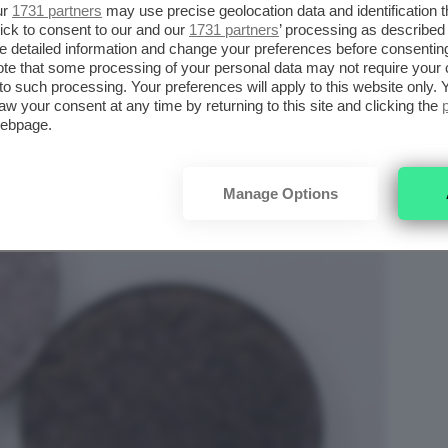
ur
1731 partners
may use precise geolocation data and identification 
 AMNESIA COLLECTION
ick to consent to our and our
1731 partners
’ processing as described 
detailed information and change your preferences before consenting
te that some processing of your personal data may not require your 
t to such processing. Your preferences will apply to this website only
aw your consent at any time by returning to this site and clicking the
webpage.
Manage Options