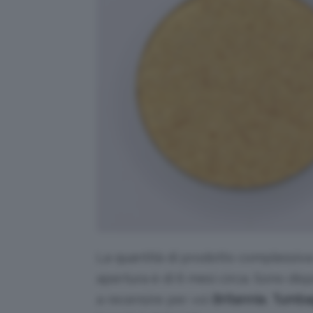
La quantità di prodotto complessiva 
apertura è di 6 mesi circa. Sono disp
a recensire per voi
Britannia
,
Tumba