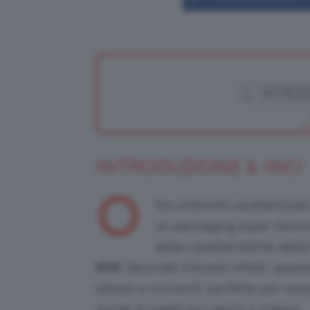
INTRODUZIONE & INCI
O
tto ombretti caratterizzati 
un packaging super festiv
delle caratteristiche dell
NYX
. Secondo il brand, infatti, quest
setose e scriventi, perfette per ess
anche in quelli più carichi e intensi.