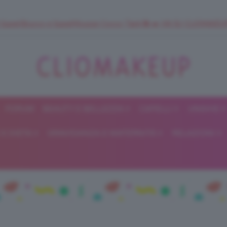
 SuperStrucco e SuperMousse Cocco Tiarè 🌺 ➡️ VAI SU CLIOMAK
FORUM
BEAUTY E BELLEZZA
CAPELLI
UNGHIE
ClioMakeUp
E DIETA
GRAVIDANZA E MATERNITÀ
RELAZIONI
Blog