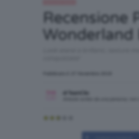
Recensioni beauty
Recensione 
Wonderland 
Look eterei e brillanti, texture m
conquistate!
Pubblicato il: 27 Novembre 2018
di TeamClio
Articolo scritto da una persona, no
Condividi su Facebook