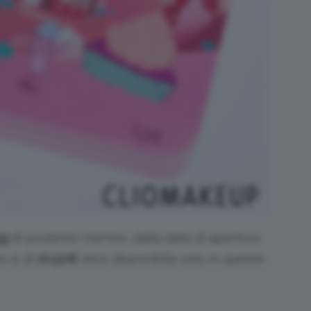
5g
di prodotto mentre, dalla data di apertura
zo è di
20,50€
ed è disponibile solo in questa