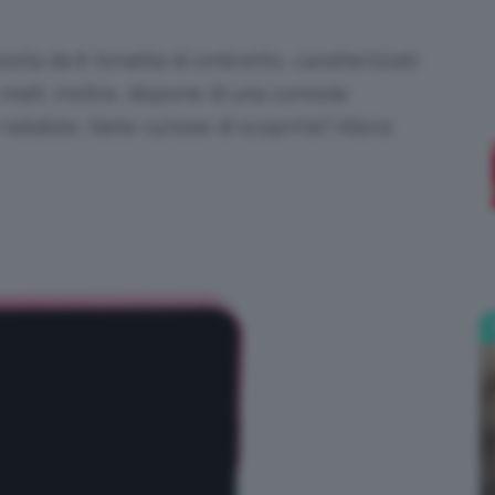
;)
sta da 8 tonalità di ombretto, caratterizzati
e matt. Inoltre, dispone di una comoda
atalizio. Siete curiose di scoprirla? Allora