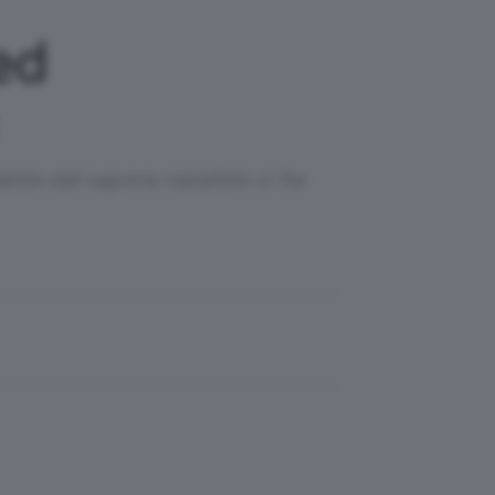
ed
ette dal sapore natalizio ci ha