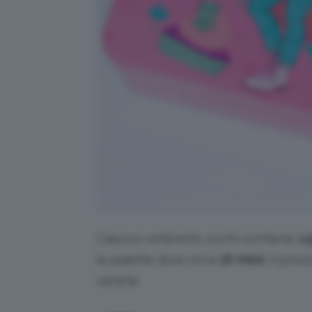
Ciascun ombretto occhi contiene
1.
la palette dura circa
18 mesi
. Il prez
varietà.