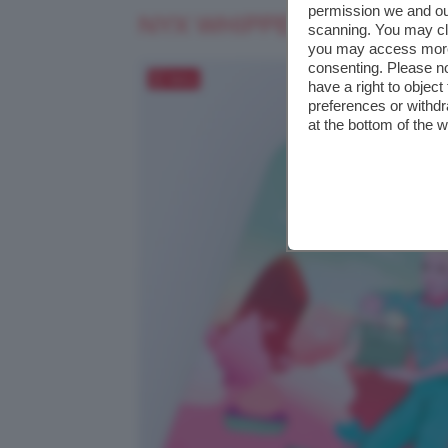
permission we and o
NYX WHIPPED WONDERL
scanning. You may cl
you may access more 
consenting. Please no
Salva
have a right to objec
preferences or withdr
at the bottom of the 