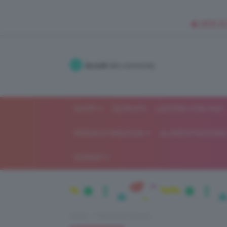
🥥 NEW IN
Accedi
alla community
SHOP
ISCRIVITI
LAVORA CON NOI
MODA E FASHION
ALIMENTAZIONE 
GOSSIP
Home
Recensioni beauty