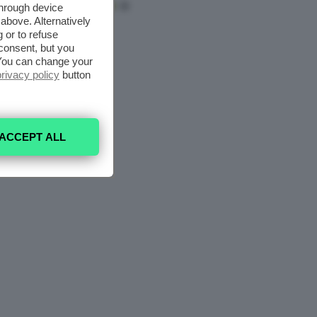
through device
above. Alternatively
 or to refuse
consent, but you
. You can change your
privacy policy
button
ACCEPT ALL