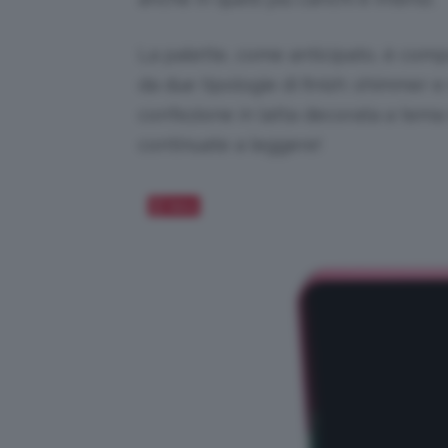
La palette, come anticipato, è compo
da due tipologie di finish: shimmer 
confezione in latta decorata a tema n
continuate a leggere!
Salva