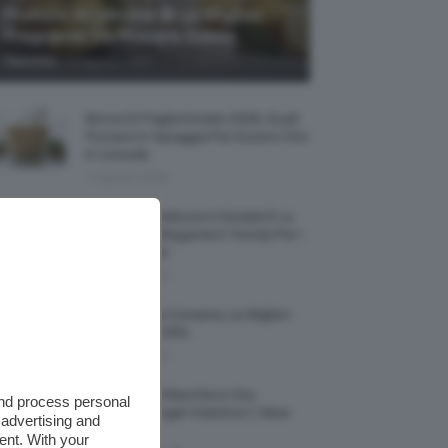
Profumi Al Limone 🍋 Le Migliori
Fragranze Da Provare Subito
-
TeamClio
7 Agosto 2026
Borse Di Paglia Estate 2026, Quali
Portarsi In Spiaggia Per Essere Chic
E Comode
7 Agosto 2026
La French Pedicure In Estate È La
Nail Art Più Elegante E Trendy Per I
Nostri Piedini
7 Agosto 2026
Tinta Labbra Coreana, Le Migliori
Da Provare ORA
7 Agosto 2026
Recensione Maschera Viso
and process personal
Sephora Idrogel Vitamina C Glow
 advertising and
Mask
ent. With your