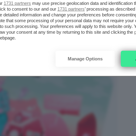
ur
1731 partners
may use precise geolocation data and identification 
AND EYESHADOW PALETTE
ick to consent to our and our
1731 partners
’ processing as described 
detailed information and change your preferences before consenting
te that some processing of your personal data may not require your 
t to such processing. Your preferences will apply to this website only
aw your consent at any time by returning to this site and clicking the
webpage.
Manage Options