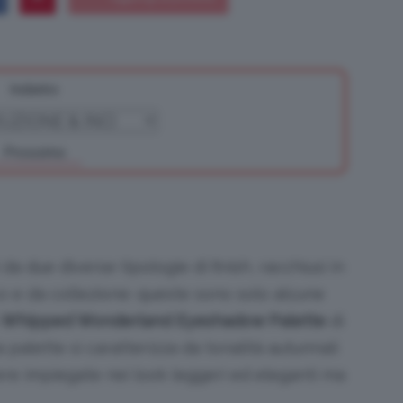
Indietro
Bellezza
Prossimo
e
da due diverse tipologie di finish, racchiusi in
o e da collezione: queste sono solo alcune
a
Whipped Wonderland Eyeshadow Palette
di
Makeup
a palette si caratterizza da tonalità autunnali
ere impiegate nei look leggeri ed eleganti ma