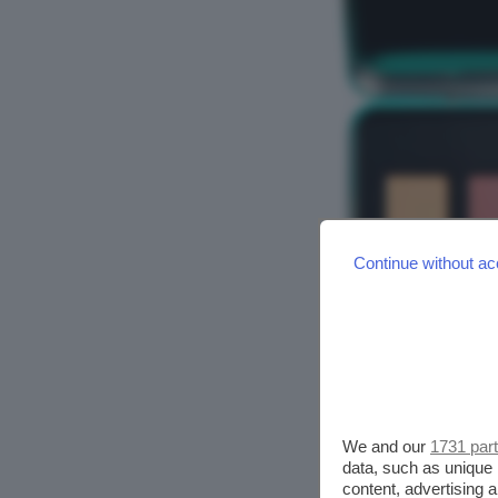
Continue without ac
We and our
1731 par
data, such as unique 
content, advertising