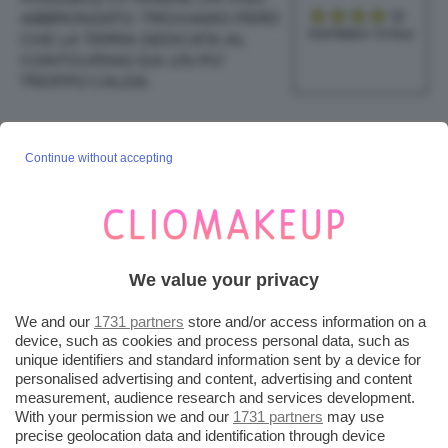
ABBRONZATO. TROVIAMO PERÒ
PUNTEGGIO TOTALE
CHE LA TERRA DEDICATA AL
CONTOURING SIA UN PO’
TROPPO CALDA.
Continue without accepting
We value your privacy
We and our
1731 partners
store and/or access information on a
device, such as cookies and process personal data, such as
unique identifiers and standard information sent by a device for
personalised advertising and content, advertising and content
measurement, audience research and services development.
With your permission we and our
1731 partners
may use
precise geolocation data and identification through device