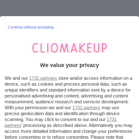
Continue without accepting
We value your privacy
We and our
1731 partners
store and/or access information on a
device, such as cookies and process personal data, such as
unique identifiers and standard information sent by a device for
personalised advertising and content, advertising and content
measurement, audience research and services development.
With your permission we and our
1731 partners
may use
precise geolocation data and identification through device
scanning. You may click to consent to our and our
1731
partners
’ processing as described above. Alternatively you may
Post Precedente
Prossimo Post
access more detailed information and change your preferences
before consenting or to refuse consenting. Please note that
Sandali sposa 2021 👰🏻 le
Fondotinta leggeri 2021 🥰 i