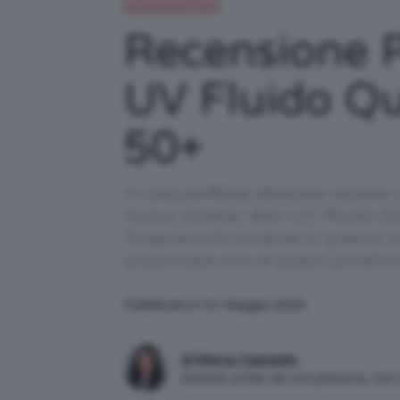
Recensioni beauty
Recensione P
UV Fluido Qu
50+
In una perfetta skincare routine 
nuovo Garnier Anti-UV Fluido Qu
Scopriamolo insieme in questa rec
acquistate uno di questi prodot
Pubblicato il: 31 Maggio 2025
di Mena Castaldo
Articolo scritto da una persona, no