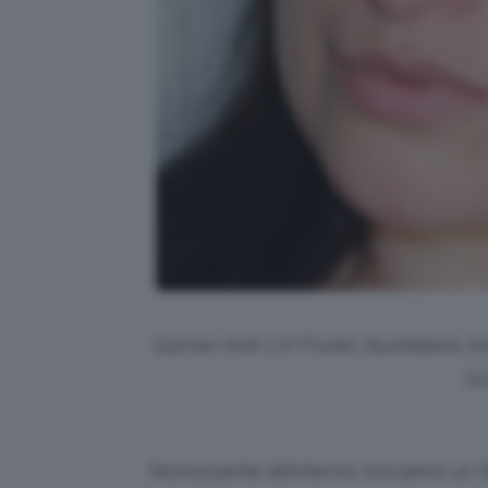
Garnier Anti-UV Fluido Quotidiano An
luc
Nonostante all’interno troviamo un fa