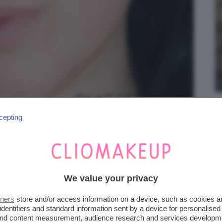
cepting
o realizzata con luce artificiale.
n semplice tonico, come nella nostra abituale
We value your privacy
lle mista con le aree laterali secche. Abbiamo
tto e applicato direttamente con le mai sul
tners
store and/or access information on a device, such as cookies 
identifiers and standard information sent by a device for personalised
ca crema solare.
 and content measurement, audience research and services developm