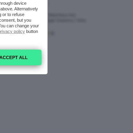
through device
7 Agosto 2026
above. Alternatively
 or to refuse
Recensione Maschera Viso
consent, but you
Sephora Idrogel Vitamina C Glow
. You can change your
Mask
privacy policy
button
ACCEPT ALL