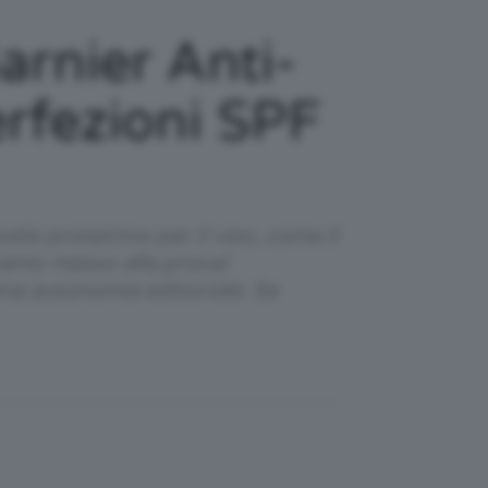
arnier Anti-
rfezioni SPF
do protettivo per il viso, come il
iamo messo alla prova!
ena autonomia editoriale. Se