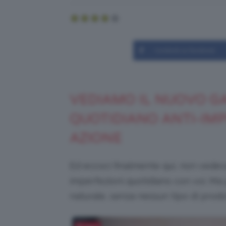
Condividi su Facebook
VEDIAMO IL NUOVO
GA
QUOTIDIANO ANTI-IMP
AZIONE
Ed eccoci finalmente qui, non vedeva
imperfezioni quotidiano con voi. Ma p
naturale, senza nessun tipo di prodo