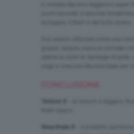
è rivelata davvero leggera e super fl
pochi secondi, si assorbe fondendos
asciugata, il finish è del tutto opaco.
Può essere utilizzata come una crema
grasse, oppure sopra la normale cre
adatta su tutte le tipologie di pelle
unge e crea una discreta base per la
CONCLUSIONE
Texture: 8
– la texture è leggera, flu
finish opaco.
Resa finale: 8
– il prodotto perfor