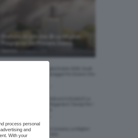
Profumi Al Limone 🍋 Le Migliori
Fragranze Da Provare Subito
-
TeamClio
7 Agosto 2026
Borse Di Paglia Estate 2026, Quali
Portarsi In Spiaggia Per Essere Chic
E Comode
7 Agosto 2026
La French Pedicure In Estate È La
Nail Art Più Elegante E Trendy Per I
Nostri Piedini
7 Agosto 2026
and process personal
Tinta Labbra Coreana, Le Migliori
 advertising and
Da Provare ORA
ent. With your