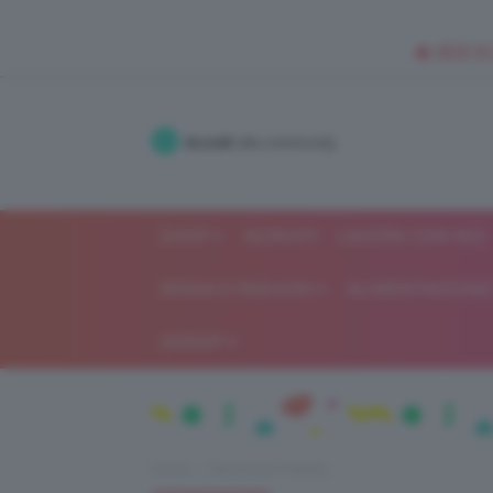
🥥 NEW IN
Accedi
alla community
SHOP
ISCRIVITI
LAVORA CON NOI
MODA E FASHION
ALIMENTAZIONE 
GOSSIP
Home
Recensioni beauty