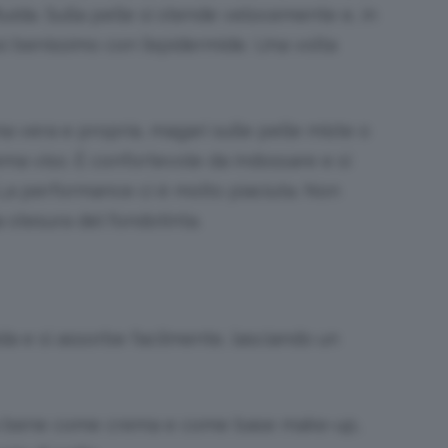
uida. Sulla pelle si stende velocemente e, in
i benissimo con l’epidermide. Una volta
 vera e propria, magari sulle pelle miste o
ma viso. È confortevole da indossare e si
. La performance ci è molto piaciuta. Non
 stesura del fondotinta.
ida e si assorbe facilmente, lasciando un
ma bene come crema e come base make-up,