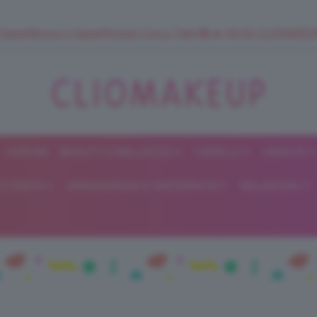
 SuperStrucco e SuperMousse Cocco Tiarè 🌺 ➡️ VAI SU CLIOMAK
FORUM
BEAUTY E BELLEZZA
CAPELLI
UNGHIE
ClioMakeUp
E DIETA
GRAVIDANZA E MATERNITÀ
RELAZIONI
Blog