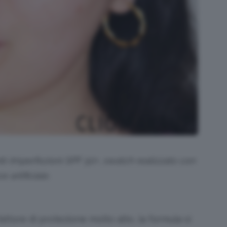
ti-Imperfezioni SPF 50+, swatch realizzato con
e artificiale.
ttore di protezione molto alto, la formula si