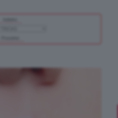
Indietro
Bellezza
Prossimo
e
Makeup