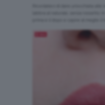
Ricordatevi di dare un’occhiata alle
labbra al naturale, senza rossetto: 
prima e il dopo e capire al meglio il
Salva