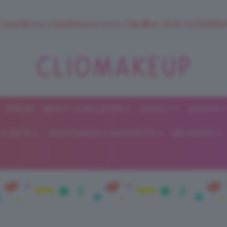
 SuperStrucco e SuperMousse Cocco Tiarè 🌺 ➡️ VAI SU CLIOMAK
FORUM
BEAUTY E BELLEZZA
CAPELLI
UNGHIE
ClioMakeUp
E DIETA
GRAVIDANZA E MATERNITÀ
RELAZIONI
Blog