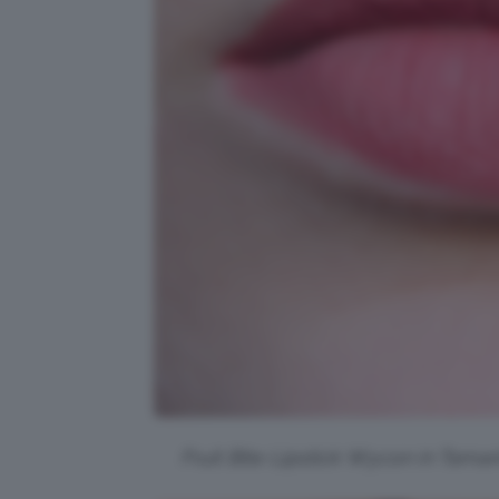
Fruit Bite Lipstick Wycon in Tamari