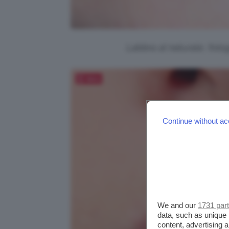
Labbra al naturale, fotog
Salva
Continue without ac
We and our
1731 par
data, such as unique 
content, advertising