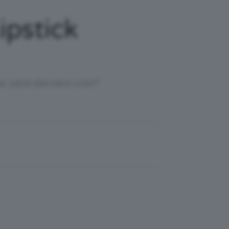
ipstick
: sarà davvero così?