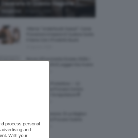
Decorarla In Questa Stagione
-
Giorgia Asti
8 Agosto 2026
Allerta “Underboob Sweat”: Come
Prevenire Irritazioni E Sudore Sotto
Il Seno Con I Prodotti Giusti
8 Agosto 2026
Borse All’uncinetto Estate 2026, I
Modelli Freschi E Leggeri Da Avere
8 Agosto 2026
Creme Mani Protettive ✨ 12
Riparatrici Da Provare Contro
Secchezza E Screpolature🔝
7 Agosto 2026
Profumi Al Limone 🍋 Le Migliori
Fragranze Da Provare Subito
and process personal
7 Agosto 2026
 advertising and
ent. With your