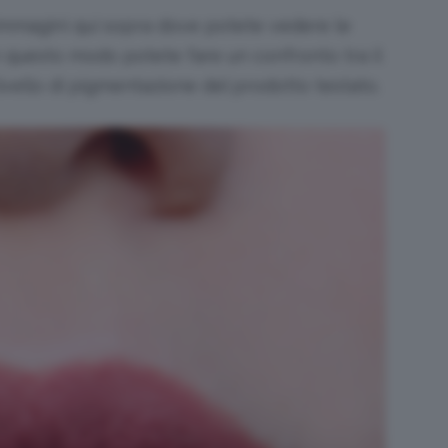
 immagini qui sopra dove potete vedere le
in questo modo potete fare un confronto tra il
 livello di pigmentazione del prodotto testato.