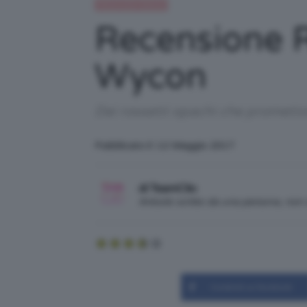
Recensioni beauty
Recensione Ro
Wycon
Dei rossetti opachi che promett
Pubblicato il: 12 Maggio 2017
di TeamClio
Articolo scritto da una persona, no
Condividi su Facebook