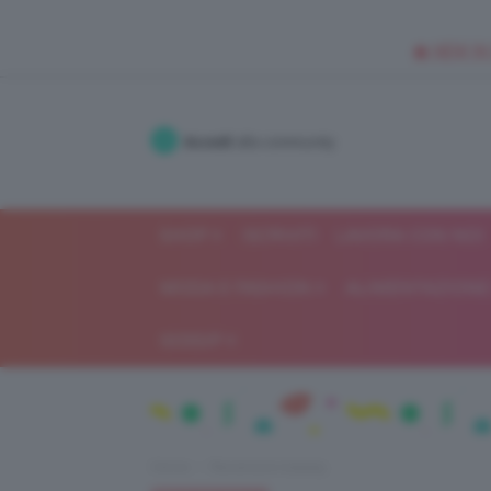
🥥 NEW IN
Accedi
alla community
SHOP
ISCRIVITI
LAVORA CON NOI
MODA E FASHION
ALIMENTAZIONE 
GOSSIP
Home
Recensioni beauty